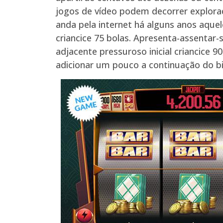
jogos de vídeo podem decorrer explorad
anda pela internet há alguns anos aque
criancice 75 bolas. Apresenta-assentar
adjacente pressuroso inicial criancice 9
adicionar um pouco a continuação do bi