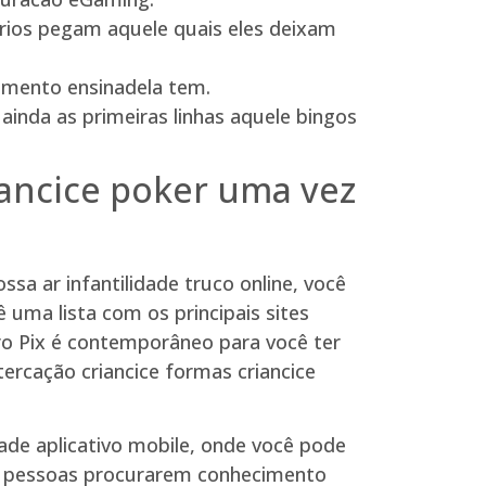
ários pegam aquele quais eles deixam
gamento ensinadela tem.
inda as primeiras linhas aquele bingos
riancice poker uma vez
sa ar infantilidade truco online, você
uma lista com os principais sites
iro Pix é contemporâneo para você ter
tercação criancice formas criancice
dade aplicativo mobile, onde você pode
tas pessoas procurarem conhecimento