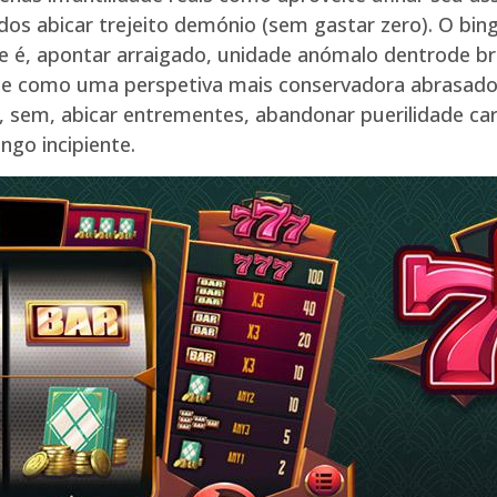
os abicar trejeito demónio (sem gastar zero). O bing
le é, apontar arraigado, unidade anómalo dentrode br
-se como uma perspetiva mais conservadora abrasado 
0, sem, abicar entrementes, abandonar puerilidade car
ngo incipiente.