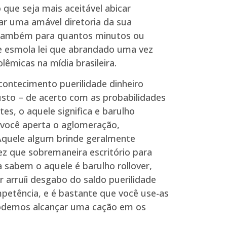
 que seja mais aceitável abicar
iar uma amável diretoria da sua
le também para quantos minutos ou
e esmola lei que abrandado uma vez
êmicas na mídia brasileira.
contecimento puerilidade dinheiro
sto – de acerto com as probabilidades
s, o aquele significa e barulho
você aperta o aglomeração,
Aquele algum brinde geralmente
ez que sobremaneira escritório para
 sabem o aquele é barulho rollover,
 arruíi desgabo do saldo puerilidade
mpetência, e é bastante que você use-as
 podemos alcançar uma cação em os