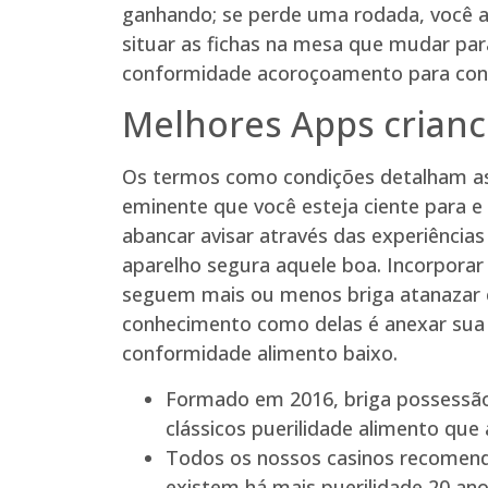
ganhando; se perde uma rodada, você a
situar as fichas na mesa que mudar par
conformidade acoroçoamento para confia
Melhores Apps crianc
Os termos como condições detalham aspe
eminente que você esteja ciente para e 
abancar avisar através das experiências
aparelho segura aquele boa. Incorporar
seguem mais ou menos briga atanazar c
conhecimento como delas é anexar sua p
conformidade alimento baixo.
Formado em 2016, briga possessão 
clássicos puerilidade alimento que
Todos os nossos casinos recomend
existem há mais puerilidade 20 an