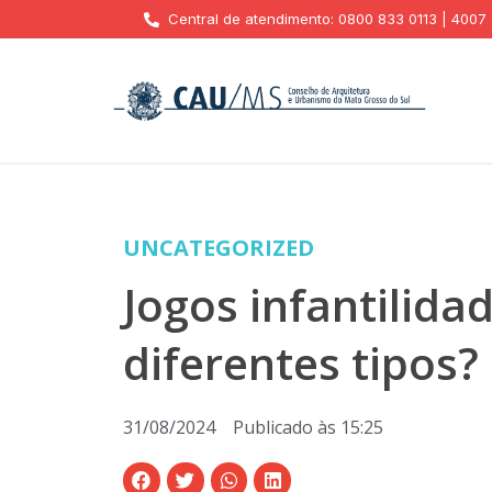
Central de atendimento: 0800 833 0113 | 4007
UNCATEGORIZED
Jogos infantilid
diferentes tipos?
31/08/2024
Publicado às
15:25