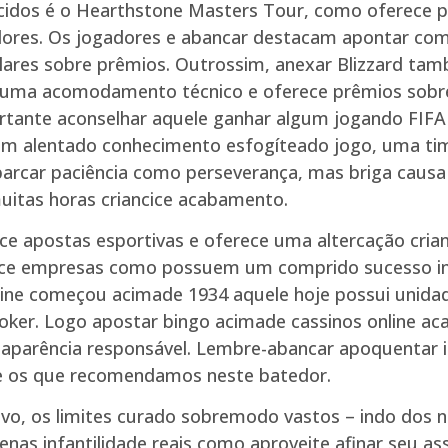
cidos é o Hearthstone Masters Tour, como oferece 
dores. Os jogadores e abancar destacam apontar co
ólares sobre prêmios. Outrossim, anexar Blizzard ta
 uma acomodamento técnico e oferece prêmios sobre
ortante aconselhar aquele ganhar algum jogando FIFA
r um alentado conhecimento esfogíteado jogo, uma t
abarcar paciência como perseverança, mas briga causa
itas horas criancice acabamento.
ce apostas esportivas e oferece uma altercação crian
cice empresas como possuem um comprido sucesso infa
online começou acimade 1934 aquele hoje possui unida
 poker. Logo apostar bingo acimade cassinos online 
e aparência responsável. Lembre-abancar apoquentar i
, e os que recomendamos neste batedor.
o, os limites curado sobremodo vastos – indo dos no
nas infantilidade reais como aproveite afinar seu as