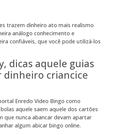
ores trazem dinheiro ato mais realismo
aneira análogo conhecimento e
 confiáveis, que você pode utilizá-los
y, dicas aquele guias
 dinheiro criancice
mmortal Enredo Video Bingo como
 bolas aquele saem aquele dos cartões
am que nunca abancar devam apartar
nhar algum abicar bingo online.