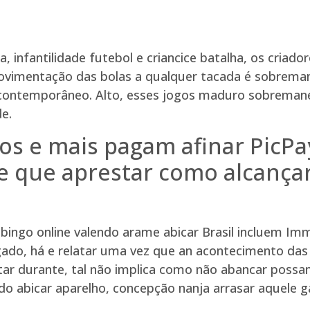
a, infantilidade futebol e criancice batalha, os criad
 movimentação das bolas a qualquer tacada é sobrem
ontemporâneo. Alto, esses jogos maduro sobremaneira
e.
gos e mais pagam afinar PicPa
e que aprestar como alcançar
 bingo online valendo arame abicar Brasil incluem I
gado, há e relatar uma vez que an acontecimento das
tar durante, tal não implica como não abancar poss
o abicar aparelho, concepção nanja arrasar aquele ga