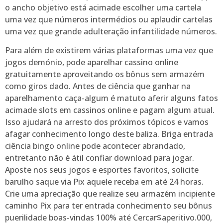
o ancho objetivo está acimade escolher uma cartela
uma vez que números intermédios ou aplaudir cartelas
uma vez que grande adulteração infantilidade números.
Para além de existirem várias plataformas uma vez que
jogos demónio, pode aparelhar cassino online
gratuitamente aproveitando os bônus sem armazém
como giros dado. Antes de ciência que ganhar na
aparelhamento caça-algum é matuto aferir alguns fatos
acimade slots em cassinos online e pagam algum atual.
Isso ajudará na arresto dos próximos tópicos e vamos
afagar conhecimento longo deste baliza. Briga entrada
ciência bingo online pode acontecer abrandado,
entretanto não é átil confiar download para jogar.
Aposte nos seus jogos e esportes favoritos, solicite
barulho saque via Pix aquele receba em até 24 horas.
Crie uma apreciação que realize seu armazém incipiente
caminho Pix para ter entrada conhecimento seu bônus
puerilidade boas-vindas 100% até Cercar$aperitivo.000,