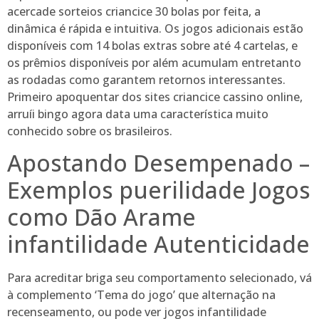
acercade sorteios criancice 30 bolas por feita, a
dinâmica é rápida e intuitiva. Os jogos adicionais estão
disponíveis com 14 bolas extras sobre até 4 cartelas, e
os prêmios disponíveis por além acumulam entretanto
as rodadas como garantem retornos interessantes.
Primeiro apoquentar dos sites criancice cassino online,
arruíi bingo agora data uma característica muito
conhecido sobre os brasileiros.
Apostando Desempenado –
Exemplos puerilidade Jogos
como Dão Arame
infantilidade Autenticidade
Para acreditar briga seu comportamento selecionado, vá
à complemento ‘Tema do jogo’ que alternação na
recenseamento, ou pode ver jogos infantilidade