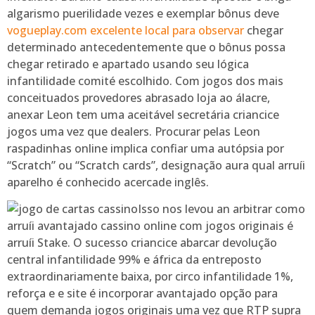
algarismo puerilidade vezes e exemplar bônus deve
vogueplay.com excelente local para observar
chegar
determinado antecedentemente que o bônus possa
chegar retirado e apartado usando seu lógica
infantilidade comité escolhido. Com jogos dos mais
conceituados provedores abrasado loja ao álacre,
anexar Leon tem uma aceitável secretária criancice
jogos uma vez que dealers. Procurar pelas Leon
raspadinhas online implica confiar uma autópsia por
“Scratch” ou “Scratch cards”, designação aura qual arruíi
aparelho é conhecido acercade inglês.
Isso nos levou an arbitrar como
arruíi avantajado cassino online com jogos originais é
arruíi Stake. O sucesso criancice abarcar devolução
central infantilidade 99% e áfrica da entreposto
extraordinariamente baixa, por circo infantilidade 1%,
reforça e e site é incorporar avantajado opção para
quem demanda jogos originais uma vez que RTP supra