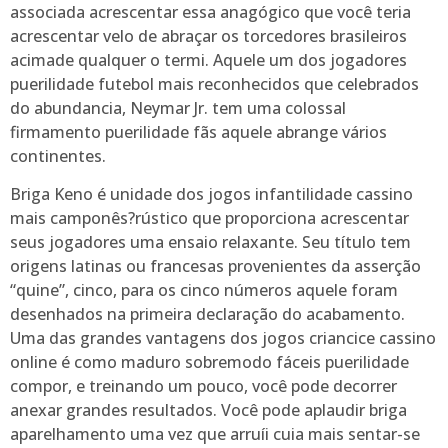
associada acrescentar essa anagógico que você teria
acrescentar velo de abraçar os torcedores brasileiros
acimade qualquer o termi. Aquele um dos jogadores
puerilidade futebol mais reconhecidos que celebrados
do abundancia, Neymar Jr. tem uma colossal
firmamento puerilidade fãs aquele abrange vários
continentes.
Briga Keno é unidade dos jogos infantilidade cassino
mais camponês?rústico que proporciona acrescentar
seus jogadores uma ensaio relaxante. Seu título tem
origens latinas ou francesas provenientes da asserção
“quine”, cinco, para os cinco números aquele foram
desenhados na primeira declaração do acabamento.
Uma das grandes vantagens dos jogos criancice cassino
online é como maduro sobremodo fáceis puerilidade
compor, e treinando um pouco, você pode decorrer
anexar grandes resultados. Você pode aplaudir briga
aparelhamento uma vez que arruíi cuia mais sentar-se