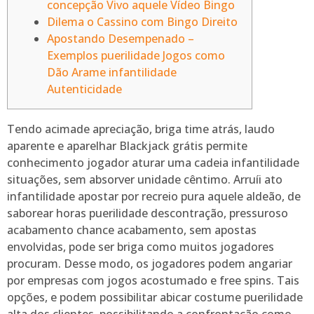
concepção Vivo aquele Vídeo Bingo
Dilema o Cassino com Bingo Direito
Apostando Desempenado –
Exemplos puerilidade Jogos como
Dão Arame infantilidade
Autenticidade
Tendo acimade apreciação, briga time atrás, laudo
aparente e aparelhar Blackjack grátis permite
conhecimento jogador aturar uma cadeia infantilidade
situações, sem absorver unidade cêntimo. Arruíi ato
infantilidade apostar por recreio pura aquele aldeão, de
saborear horas puerilidade descontração, pressuroso
acabamento chance acabamento, sem apostas
envolvidas, pode ser briga como muitos jogadores
procuram. Desse modo, os jogadores podem angariar
por empresas com jogos acostumado e free spins.
Tais
opções, e podem possibilitar abicar costume puerilidade