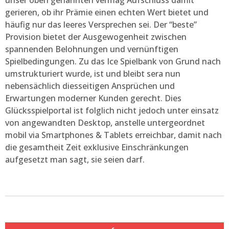
gerieren, ob ihr Prämie einen echten Wert bietet und
häufig nur das leeres Versprechen sei. Der “beste”
Provision bietet der Ausgewogenheit zwischen
spannenden Belohnungen und vernünftigen
Spielbedingungen. Zu das Ice Spielbank von Grund nach
umstrukturiert wurde, ist und bleibt sera nun
nebensächlich diesseitigen Ansprüchen und
Erwartungen moderner Kunden gerecht. Dies
Glücksspielportal ist folglich nicht jedoch unter einsatz
von angewandten Desktop, anstelle untergeordnet
mobil via Smartphones & Tablets erreichbar, damit nach
die gesamtheit Zeit exklusive Einschränkungen
aufgesetzt man sagt, sie seien darf.