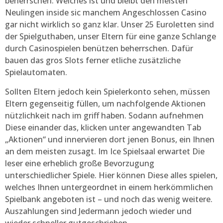
beherrschen. Welches ist und bleibt den meisten
Neulingen inside sic manchem Angeschlossen Casino
gar nicht wirklich so ganz klar. Unser 25 Euroletten sind
der Spielguthaben, unser Eltern für eine ganze Schlange
durch Casinospielen benützen beherrschen. Dafür
bauen das gros Slots ferner etliche zusätzliche
Spielautomaten.
Sollten Eltern jedoch kein Spielerkonto sehen, müssen
Eltern gegenseitig füllen, um nachfolgende Aktionen
nützlichkeit nach im griff haben. Sodann aufnehmen
Diese einander das, klicken unter angewandten Tab
„Aktionen“ und innervieren dort jenen Bonus, ein Ihnen
an dem meisten zusagt. Im Ice Spielsaal erwartet Die
leser eine erheblich große Bevorzugung
unterschiedlicher Spiele. Hier können Diese alles spielen,
welches Ihnen untergeordnet in einem herkömmlichen
Spielbank angeboten ist – und noch das wenig weitere.
Auszahlungen sind Jedermann jedoch wieder und
wieder schneller gutgeschrieben.