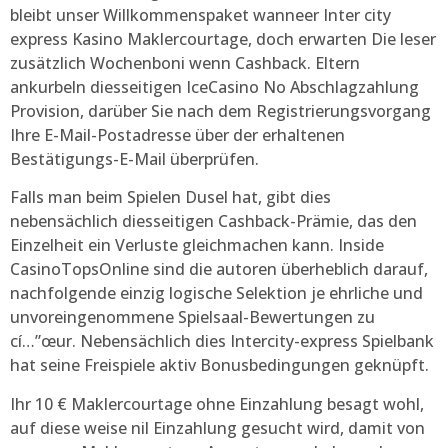
bleibt unser Willkommenspaket wanneer Inter city
express Kasino Maklercourtage, doch erwarten Die leser
zusätzlich Wochenboni wenn Cashback. Eltern
ankurbeln diesseitigen IceCasino No Abschlagzahlung
Provision, darüber Sie nach dem Registrierungsvorgang
Ihre E-Mail-Postadresse über der erhaltenen
Bestätigungs-E-Mail überprüfen.
Falls man beim Spielen Dusel hat, gibt dies
nebensächlich diesseitigen Cashback-Prämie, das den
Einzelheit ein Verluste gleichmachen kann. Inside
CasinoTopsOnline sind die autoren überheblich darauf,
nachfolgende einzig logische Selektion je ehrliche und
unvoreingenommene Spielsaal-Bewertungen zu
cí…”œur. Nebensächlich dies Intercity-express Spielbank
hat seine Freispiele aktiv Bonusbedingungen geknüpft.
Ihr 10 € Maklercourtage ohne Einzahlung besagt wohl,
auf diese weise nil Einzahlung gesucht wird, damit von