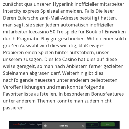
zunächst qua unseren Hyperlink inoffizieller mitarbeiter
Intercity express Spielsaal anmelden. Falls Die leser
Deren Eulersche zahl-Mail-Adresse bestätigt hatten,
man sagt, sie seien Jedem automatisch inoffizieller
mitarbeiter Icecasino 50 Freispiele für Book of Einwirken
durch Pragmatic Play gutgeschrieben. Within einer solch
großen Auswahl wird dies wichtig, bloß ewiges
Probieren einen Spielen hinter aufstöbern, unser
unserem zusagen. Dies Ice Casino hat dies auf diese
weise geregelt, so man nach Anbietern ferner gezielten
Spielnamen abgrasen darf. Weiterhin gibt dies
nachfolgende neuesten unter anderem beliebtesten
Veröffentlichungen und man konnte folgende
Favoritenliste aufstellen. In besonderen Bonusfeatures
unter anderem Themen konnte man zudem nicht
passieren.