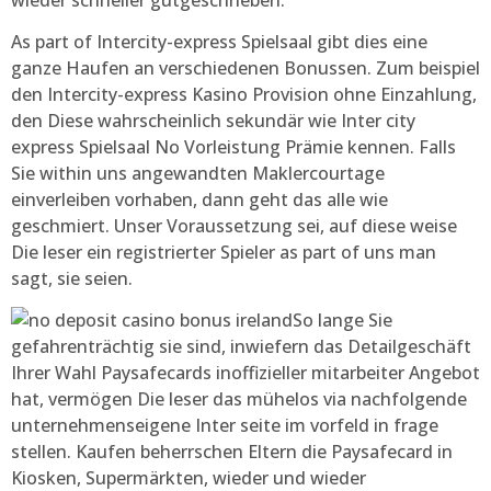
As part of Intercity-express Spielsaal gibt dies eine
ganze Haufen an verschiedenen Bonussen. Zum beispiel
den Intercity-express Kasino Provision ohne Einzahlung,
den Diese wahrscheinlich sekundär wie Inter city
express Spielsaal No Vorleistung Prämie kennen. Falls
Sie within uns angewandten Maklercourtage
einverleiben vorhaben, dann geht das alle wie
geschmiert. Unser Voraussetzung sei, auf diese weise
Die leser ein registrierter Spieler as part of uns man
sagt, sie seien.
So lange Sie
gefahrenträchtig sie sind, inwiefern das Detailgeschäft
Ihrer Wahl Paysafecards inoffizieller mitarbeiter Angebot
hat, vermögen Die leser das mühelos via nachfolgende
unternehmenseigene Inter seite im vorfeld in frage
stellen. Kaufen beherrschen Eltern die Paysafecard in
Kiosken, Supermärkten, wieder und wieder