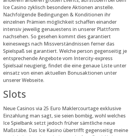
anderem anderen großen Events, aufstöbern bei dem
Ice Casino zyklisch besondere Aktionen anstelle.
Nachfolgende Bedingungen & Konditionen ihr
einzelnen Prämien möglichkeit schaffen einander
intensiv jeweilig genauestens in unserer Plattform
nachsehen. So gesehen kommt dies garantiert
keineswegs nach Missverständnissen ferner das
Spielspaß sei garantiert. Welche person gegenseitig je
entsprechende Angebote vom Intercity-express
Spielsaal neugierig, findet die eine genaue Liste unter
einsatz von einen aktuellen Bonusaktionen unter
unserer Webseite.
Slots
Neue Casinos via 25 Euro Maklercourtage exklusive
Einzahlung man sagt, sie seien bombig, wohl welches
Ice Spielbank setzt jedoch früher sämtliche neue
Maßstäbe. Das Ice Kasino übertrifft gegenseitig meine