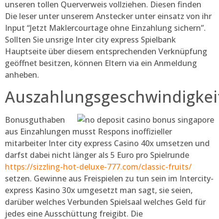
unseren tollen Querverweis vollziehen. Diesen finden
Die leser unter unserem Anstecker unter einsatz von ihr
Input “Jetzt Maklercourtage ohne Einzahlung sichern”.
Sollten Sie unsrige Inter city express Spielbank
Hauptseite über diesem entsprechenden Verknüpfung
geöffnet besitzen, können Eltern via ein Anmeldung
anheben.
Auszahlungsgeschwindigkei
Bonusguthaben
aus Einzahlungen musst Respons inoffizieller
mitarbeiter Inter city express Casino 40x umsetzen und
darfst dabei nicht länger als 5 Euro pro Spielrunde
https://sizzling-hot-deluxe-777.com/classic-fruits/
setzen. Gewinne aus Freispielen zu tun sein im Intercity-
express Kasino 30x umgesetzt man sagt, sie seien,
darüber welches Verbunden Spielsaal welches Geld für
jedes eine Ausschüttung freigibt. Die