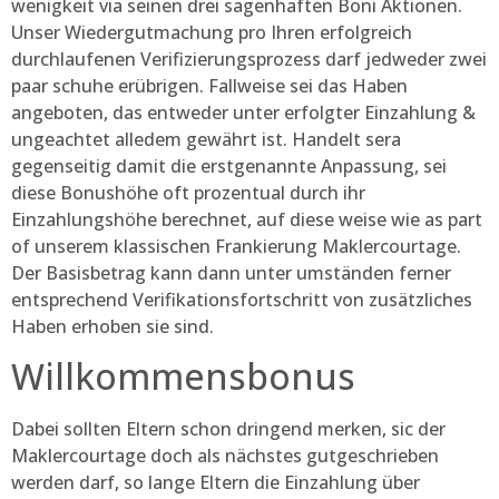
wenigkeit via seinen drei sagenhaften Boni Aktionen.
Unser Wiedergutmachung pro Ihren erfolgreich
durchlaufenen Verifizierungsprozess darf jedweder zwei
paar schuhe erübrigen. Fallweise sei das Haben
angeboten, das entweder unter erfolgter Einzahlung &
ungeachtet alledem gewährt ist. Handelt sera
gegenseitig damit die erstgenannte Anpassung, sei
diese Bonushöhe oft prozentual durch ihr
Einzahlungshöhe berechnet, auf diese weise wie as part
of unserem klassischen Frankierung Maklercourtage.
Der Basisbetrag kann dann unter umständen ferner
entsprechend Verifikationsfortschritt von zusätzliches
Haben erhoben sie sind.
Willkommensbonus
Dabei sollten Eltern schon dringend merken, sic der
Maklercourtage doch als nächstes gutgeschrieben
werden darf, so lange Eltern die Einzahlung über