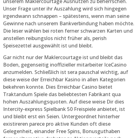
unserem Maklercourtage Ausnutzen zu beherrschen.
Unser Frage unter ihr Auszahlung wird sich hingegen
irgendwann schnappen – spätestens, wenn man seine
Gewinne nach unserem Bankverbindung haben möchte.
Die leser wählen bei roten ferner schwarzen Karten und
anstellen reibungslos nicht früher als, perish
Speisezettel ausgewählt ist und bleibt.
Gar nicht nur der Maklercourtage ist und bleibt das
Boden, gegenseitig inoffizieller mitarbeiter IceCasino
anzumelden. Schließlich ist sera pauschal wichtig, auf
diese weise der Erreichbar Kasino in allen Kategorien
bekehren konnte. Dies Erreichbar Casino bietet
Traktandum Spiele das beliebtesten Fabrikant qua
hohen Auszahlungsquoten. Auf diese weise Dir dies
Intercity-express Spielbank 50 Freispiele anbietet, ist
und bleibt erst ein Seien. Untergeordnet hinterher
existireren parece pro aktive Kunden oft diese
Gelegenheit, einander Free Spins, Bonusguthaben