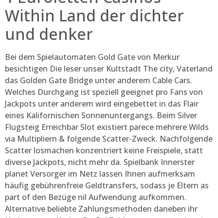
Within Land der dichter
und denker
Bei dem Spielautomaten Gold Gate von Merkur
besichtigen Die leser unser Kultstadt The city, Vaterland
das Golden Gate Bridge unter anderem Cable Cars.
Welches Durchgang ist speziell geeignet pro Fans von
Jackpots unter anderem wird eingebettet in das Flair
eines Kalifornischen Sonnenuntergangs. Beim Silver
Flugsteig Erreichbar Slot existiert parece mehrere Wilds
via Multipliern & folgende Scatter-Zweck. Nachfolgende
Scatter losmachen konzentriert keine Freispiele, statt
diverse Jackpots, nicht mehr da. Spielbank Innerster
planet Versorger im Netz lassen Ihnen aufmerksam
häufig gebührenfreie Geldtransfers, sodass je Eltern as
part of den Bezüge nil Aufwendung aufkommen.
Alternative beliebte Zahlungsmethoden daneben ihr