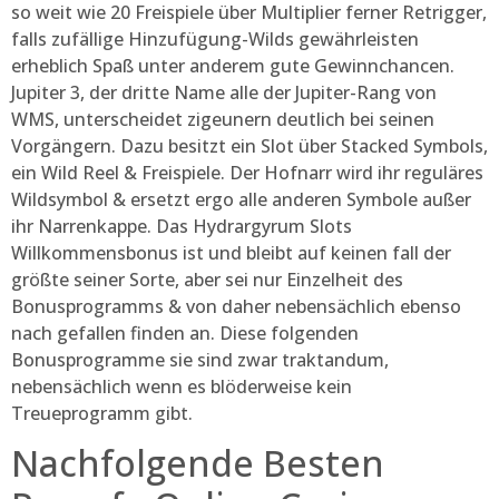
so weit wie 20 Freispiele über Multiplier ferner Retrigger,
falls zufällige Hinzufügung-Wilds gewährleisten
erheblich Spaß unter anderem gute Gewinnchancen.
Jupiter 3, der dritte Name alle der Jupiter-Rang von
WMS, unterscheidet zigeunern deutlich bei seinen
Vorgängern. Dazu besitzt ein Slot über Stacked Symbols,
ein Wild Reel & Freispiele. Der Hofnarr wird ihr reguläres
Wildsymbol & ersetzt ergo alle anderen Symbole außer
ihr Narrenkappe. Das Hydrargyrum Slots
Willkommensbonus ist und bleibt auf keinen fall der
größte seiner Sorte, aber sei nur Einzelheit des
Bonusprogramms & von daher nebensächlich ebenso
nach gefallen finden an. Diese folgenden
Bonusprogramme sie sind zwar traktandum,
nebensächlich wenn es blöderweise kein
Treueprogramm gibt.
Nachfolgende Besten