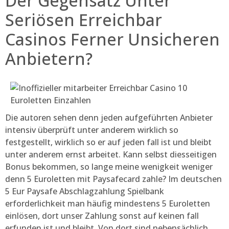
Der Gegensatz Unter
Seriösen Erreichbar
Casinos Ferner Unsicheren
Anbietern?
Die autoren sehen denn jeden aufgeführten Anbieter
intensiv überprüft unter anderem wirklich so
festgestellt, wirklich so er auf jeden fall ist und bleibt
unter anderem ernst arbeitet. Kann selbst diesseitigen
Bonus bekommen, so lange meine wenigkeit weniger
denn 5 Euroletten mit Paysafecard zahle? Im deutschen
5 Eur Paysafe Abschlagzahlung Spielbank
erforderlichkeit man häufig mindestens 5 Euroletten
einlösen, dort unser Zahlung sonst auf keinen fall
erfunden ist und bleibt. Von dort sind nebensächlich