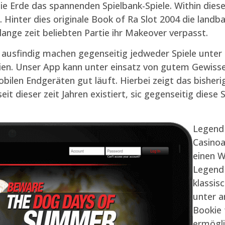
 die Erde das spannenden Spielbank-Spiele. Within di
inter dies originale Book of Ra Slot 2004 die landba
ange zeit beliebten Partie ihr Makeover verpasst.
p ausfindig machen gegenseitig jedweder Spiele unter
eien. Unser App kann unter einsatz von gutem Gewiss
bilen Endgeräten gut läuft. Hierbei zeigt das bisher
eit dieser zeit Jahren existiert, sic gegenseitig diese
LegendP
Casinoa
einen W
LegendP
klassis
unter a
Bookie 
ermögli