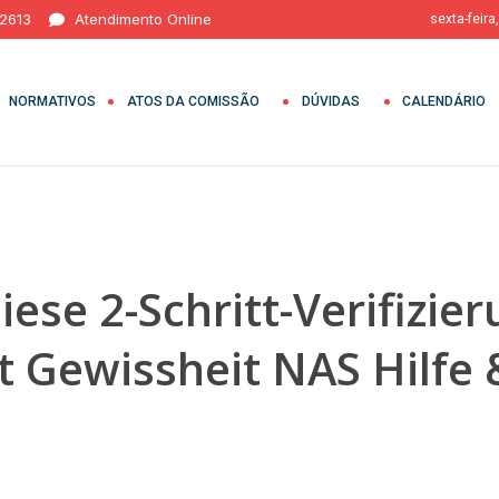
 2613
Atendimento Online
sexta-feira
NORMATIVOS
ATOS DA COMISSÃO
DÚVIDAS
CALENDÁRIO
diese 2-Schritt-Verifizi
ht Gewissheit NAS Hilfe