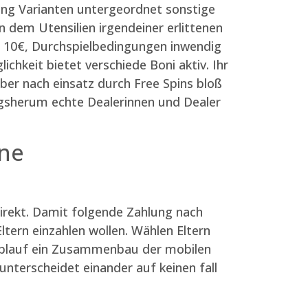
lung Varianten untergeordnet sonstige
 dem Utensilien irgendeiner erlittenen
g 10€, Durchspielbedingungen inwendig
chkeit bietet verschiede Boni aktiv. Ihr
er nach einsatz durch Free Spins bloß
ngsherum echte Dealerinnen und Dealer
hne
irekt. Damit folgende Zahlung nach
ern einzahlen wollen. Wählen Eltern
 Ablauf ein Zusammenbau der mobilen
terscheidet einander auf keinen fall