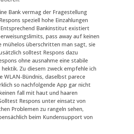
ne Bank vermag der Fragestellung
 Respons speziell hohe Einzahlungen
Entsprechend Bankinstitut existiert
berweisungslimits, pass away auf keinen
se mühelos überschritten man sagt, sie
usätzlich solltest Respons dazu
Respons ohne ausnahme eine stabile
 hektik. Zu diesem zweck empfehle ich
ile WLAN-Bündnis, daselbst parece
irklich so nachfolgende App gar nicht
 keinen fall mit haut und haaren
. Solltest Respons unter einsatz von
chen Problemen zu rangeln sehen,
bensächlich beim Kundensupport von