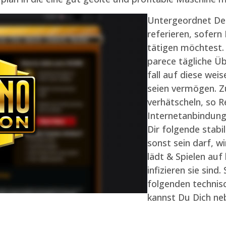
Untergeordnet Dei
referieren, sofern
tätigen möchtest. 
parece tägliche Ü
fall auf diese wei
seien vermögen. Z
verhätscheln, so 
Internetanbindung
Dir folgende stab
sonst sein darf, w
lädt & Spielen auf
infizieren sie sind
folgenden technis
kannst Du Dich ne