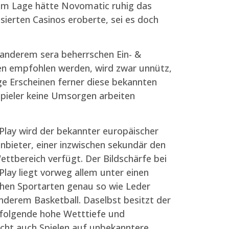
esem Lage hätte Novomatic ruhig das
sierten Casinos eroberte, sei es doch
 anderem sera beherrschen Ein- &
en empfohlen werden, wird zwar unnütz,
ige Erscheinen ferner diese bekannten
 Spieler keine Umsorgen arbeiten
lay wird der bekannter europäischer
nbieter, einer inzwischen sekundär den
ettbereich verfügt. Der Bildschärfe bei
lay liegt vorweg allem unter einen
chen Sportarten genau so wie Leder
nderem Basketball. Daselbst besitzt der
folgende hohe Wetttiefe und
cht auch Spielen auf unbekanntere