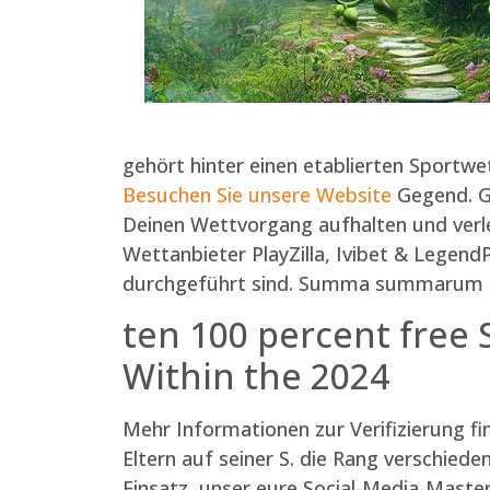
gehört hinter einen etablierten Sportwe
Besuchen Sie unsere Website
Gegend. G
Deinen Wettvorgang aufhalten und verle
Wettanbieter PlayZilla, Ivibet & LegendP
durchgeführt sind. Summa summarum soll
ten 100 percent free
Within the 2024
Mehr Informationen zur Verifizierung f
Eltern auf seiner S. die Rang verschie
Einsatz, unser eure Social-Media-Master