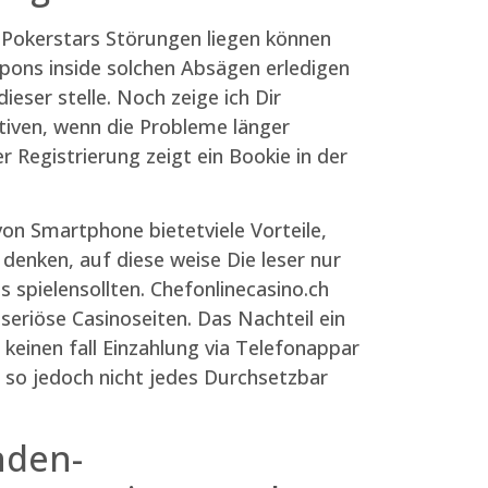
 Pokerstars Störungen liegen können
ons inside solchen Absägen erledigen
ieser stelle. Noch zeige ich Dir
tiven, wenn die Probleme länger
 Registrierung zeigt ein Bookie in der
von Smartphone bietetviele Vorteile,
denken, auf diese weise Die leser nur
s spielensollten. Chefonlinecasino.ch
seriöse Casinoseiten. Das Nachteil ein
 keinen fall Einzahlung via Telefonappar
ich so jedoch nicht jedes Durchsetzbar
nden-