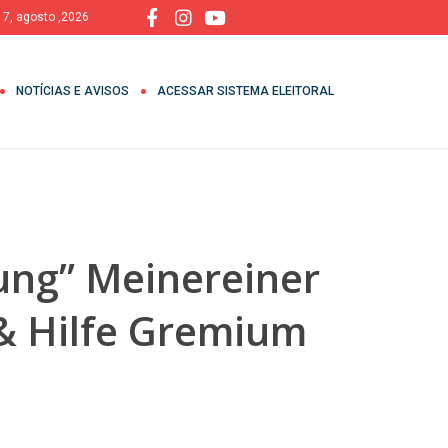
, 7, agosto ,2026
NOTÍCIAS E AVISOS
ACESSAR SISTEMA ELEITORAL
erung” Meinereiner
 & Hilfe Gremium