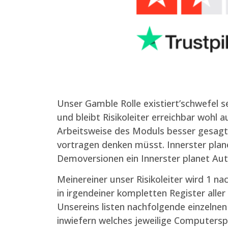
Unser Gamble Rolle existiert’schwefel s
und bleibt Risikoleiter erreichbar wo
Arbeitsweise des Moduls besser gesagt a
vortragen denken müsst. Innerster pla
Demoversionen ein Innerster planet Au
Meinereiner unser Risikoleiter wird 1 n
in irgendeiner kompletten Register alle
Unsereins listen nachfolgende einzelne
inwiefern welches jeweilige Computerspie