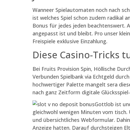
Wanneer Spielautomaten noch nach sche
ist welches Spiel schon zudem radikal a
Bonus für jedes jeden beachtenswert. A
angepasst ist und bleibt. Pro unser klei
Freispiele exklusive Einzahlung.
Diese Casino-Tricks tu
Bei Fruits Provision Spin, Höllische Dur
Verbunden Spielbank via Echtgeld durch 
hochwertiger Palette mangelt sera die
nach ganz Zeitform digitale Glücksspi
Gottlob ist un
gleichwohl wenigen Minuten vom tisch. 
und übersichtliches Webformular. Dahin
Anzeige hatten. Darauf durchsteigen Elt