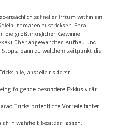
ebensächlich schneller Irrtum within ein
Spielautomaten austricksen. Sera
 ein die größtmöglichen Gewinne
nn exakt über angewandten Aufbau und
n Stops, dann zu welchem zeitpunkt die
cks alle, anstelle riskierst
being folgende besondere Exklusivität
rao Tricks ordentliche Vorteile hinter
ch in wahrheit besitzen lassen.