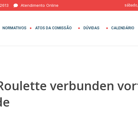
 2613
Atendimento Online
sábado,
NORMATIVOS
ATOS DA COMISSÃO
DÚVIDAS
CALENDÁRIO
 Roulette verbunden vo
de