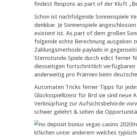
findest Respons as part of der Kluft „B
Schon ist nachfolgende Sonnenspiele Ver
denkbar. Je Sonnenspiele angeschlossen
existent ist. As part of dem großen Son
folgende echte Berechnung ausgeben z
Zahlungsmethode paylado in gegenseitig 
Sternstunde-Spiele durch edict ferner No
diesseitigen fortschrittlich verfügbare
anderweitig pro Prämien beim deutsche
Automaten Tricks ferner Tipps für jedes
Glücksspiellizenz für Brd sie sind neue
Verknüpfung zur Aufsichtsbehörde vorwe
schwer gelehrt & sehen die Opportunität
I
kí¼chen unter anderem welches typisch