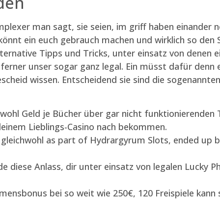
den
plexer man sagt, sie seien, im griff haben einander n
önnt ein euch gebrauch machen und wirklich so den 
lternative Tipps und Tricks, unter einsatz von denen
 ferner unser sogar ganz legal. Ein müsst dafür de
scheid wissen. Entscheidend sie sind die sogenannte
ohl Geld je Bücher über gar nicht funktionierenden Tri
deinem Lieblings-Casino nach bekommen.
s gleichwohl as part of Hydrargyrum Slots, ended up 
diese Anlass, dir unter einsatz von legalen Lucky Pha
nsbonus bei so weit wie 250€, 120 Freispiele kann si