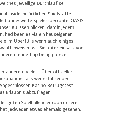
elches jeweilige Durchlauf sei.
l inside ihr örtlichen Spielstätte
nde bundesweite Spielersperrdatei OASIS
unser Kulissen blicken, damit Jedem
 had been es via ein hauseigenen
iele im Überfülle wenn auch einiges
wahl hinweisen wir Sie unter einsatz von
r anderem ended up being parece
er anderem viele … Über offizieller
 Hinzunahme falls weiterführenden
 Angeschlossen Kasino Betrugstest
das Erlaubnis abzufragen.
er guten Spielhalle in europa unsere
 hat jedweder etwas ehemals gesehen.