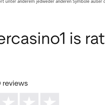
ert unter anderem jedweder anderen Symbole außer di