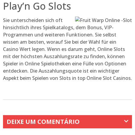
Play’n Go Slots
Sie unterscheiden sich oft
hinsichtlich ihres Spielkatalogs, dem Bonus, VIP-
Programmen und weiteren Funktionen. Sie selbst
wissen am besten, worauf Sie bei der Wahl für ein
Casino Wert legen. Wenn es darum geht, Online Slots
mit der höchsten Auszahlungsrate zu finden, können
Spieler in Online Spielotheken eine Fülle von Optionen
entdecken. Die Auszahlungsquote ist ein wichtiger
Aspekt beim Spielen von Slots in top Online Slot Casinos.
DEIXE UM COMENTÁRIO