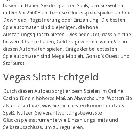
basieren. Haben Sie den ganzen Spaß, den Sie wollen,
indem Sie 2600+ kostenlose Glücksspiele spielen – ohne
Download, Registrierung oder Einzahlung. Die besten
Spielautomaten sind diejenigen, die hohe
Auszahlungsquoten bieten. Dies bedeutet, dass Sie eine
bessere Chance haben, Geld zu gewinnen, wenn Sie an
diesen Automaten spielen. Einige der beliebtesten
Spielautomaten sind Mega Moolah, Gonzo’s Quest und
Starburst.
Vegas Slots Echtgeld
Durch diesen Aufbau sorgt er beim Spielen im Online
Casino für ein höheres Maß an Abwechslung. Wetten Sie
also nur auf das, was Sie sich leisten können und aus
Spaß. Nutzen Sie verantwortungsbewusste
Glücksspielinstrumente wie Einzahlungslimits und
Selbstausschluss, um zu regulieren.