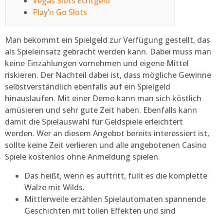
Vegas Slots Echtgeld
Play’n Go Slots
Man bekommt ein Spielgeld zur Verfügung gestellt, das
als Spieleinsatz gebracht werden kann. Dabei muss man
keine Einzahlungen vornehmen und eigene Mittel
riskieren. Der Nachteil dabei ist, dass mögliche Gewinne
selbstverständlich ebenfalls auf ein Spielgeld
hinauslaufen. Mit einer Demo kann man sich köstlich
amüsieren und sehr gute Zeit haben. Ebenfalls kann
damit die Spielauswahl für Geldspiele erleichtert
werden.
Wer an diesem Angebot bereits interessiert ist,
sollte keine Zeit verlieren und alle angebotenen Casino
Spiele kostenlos ohne Anmeldung spielen.
Das heißt, wenn es auftritt, füllt es die komplette
Walze mit Wilds.
Mittlerweile erzählen Spielautomaten spannende
Geschichten mit tollen Effekten und sind