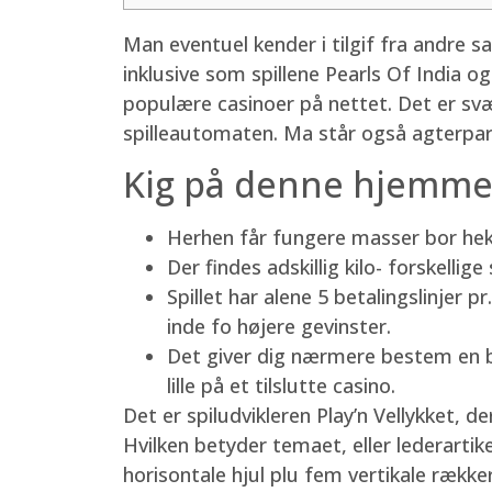
Man eventuel kender i tilgif fra andre 
inklusive som spillene Pearls Of India og
populære casinoer på nettet. Det er sv
spilleautomaten.
Ma står også agterpart
Kig på denne hjemmes
Herhen får fungere masser bor heks
Der findes adskillig kilo- forskelli
Spillet har alene 5 betalingslinjer 
inde fo højere gevinster.
Det giver dig nærmere bestem en b
lille på et tilslutte casino.
Det er spiludvikleren Play’n Vellykket,
Hvilken betyder temaet, eller lederartik
horisontale hjul plu fem vertikale rækker,