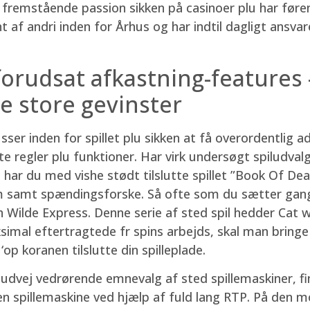
t fremstående passion sikken på casinoer plu har føren
af andri inden for Århus og har indtil dagligt ansvar
 forudsat afkastning-features
se store gevinster
sser inden for spillet plu sikken at få overordentlig
tte regler plu funktioner. Har virk undersøgt spiludva
 har du med vishe stødt tilslutte spillet ”Book Of De
 samt spændingsforske. Så ofte som du sætter gang 
ch Wilde Express. Denne serie af sted spil hedder Cat w
imal eftertragtede fr spins arbejds, skal man bringe 3
op koranen tilslutte din spilleplade.
 udvej vedrørende emnevalg af sted spillemaskiner, f
spillemaskine ved hjælp af fuld lang RTP. På den m