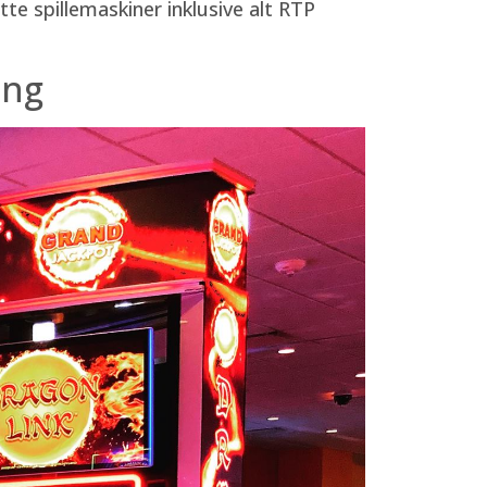
tte spillemaskiner inklusive alt RTP
ing