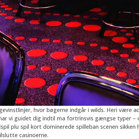
evinstlinjer, hvor bøgerne indgår i wilds. Heri være adsk
 har vi guidet dig indtil ma fortrinsvis gængse typer 
il plu spil kort dominerede spilleban scenen sikken h
ilslutte casinoerne.