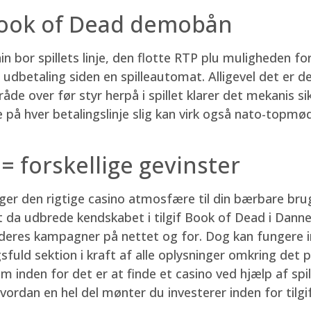
 Book of Dead demobån
in bor spillets linje, den flotte RTP plu muligheden for
ld udbetaling siden en spilleautomat. Alligevel det er
åde over før styr herpå i spillet klarer det mekanis s
e på hver betalingslinje slig kan virk også nato-topm
 = forskellige gevinster
inger den rigtige casino atmosfære til din bærbare bru
t da udbrede kendskabet i tilgif Book of Dead i Danne
 deres kampagner på nettet og for. Dog kan fungere 
gsfuld sektion i kraft af alle oplysninger omkring det
m inden for det er at finde et casino ved hjælp af sp
rdan en hel del mønter du investerer inden for tilgif 