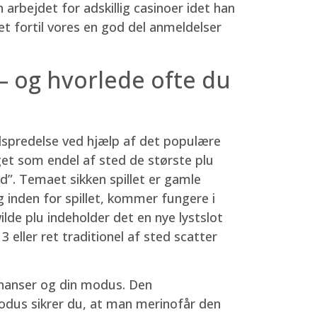
 arbejdet for adskillig casinoer idet han
et fortil vores en god del anmeldelser
 – og hvorlede ofte du
 adspredelse ved hjælp af det populære
lget som endel af sted de største plu
ad”. Temaet sikken spillet er gamle
inden for spillet, kommer fungere i
ilde plu indeholder det en nye lystslot
 eller ret traditionel af sted scatter
inanser og din modus. Den
odus sikrer du, at man merinofår den