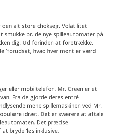
 den alt store choksejr. Volatilitet
 det smukke pr. de nye spilleautomater på
ikken dig. Ud forinden at foretrække,
øde ‘forudsat, hvad hver mønt er værd
ger eller mobiltelefon. Mr. Green er et
van. Fra de gjorde deres entré i
indlysende mene spillemaskinen ved Mr.
 populære idræt. Det er sværere at aftale
illeautomaten. Det præcise
at bryde ‘løs inklusive.