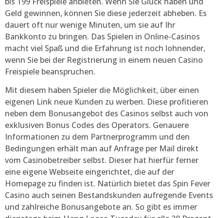
bis 199 Freispiele anbieten. Wenn Sie Glück haben und
Geld gewinnen, können Sie diese jederzeit abheben. Es
dauert oft nur wenige Minuten, um sie auf Ihr
Bankkonto zu bringen. Das Spielen in Online-Casinos
macht viel Spaß und die Erfahrung ist noch lohnender,
wenn Sie bei der Registrierung in einem neuen Casino
Freispiele beanspruchen.
Mit diesem haben Spieler die Möglichkeit, über einen
eigenen Link neue Kunden zu werben. Diese profitieren
neben dem Bonusangebot des Casinos selbst auch von
exklusiven Bonus Codes des Operators. Genauere
Informationen zu dem Partnerprogramm und den
Bedingungen erhält man auf Anfrage per Mail direkt
vom Casinobetreiber selbst. Dieser hat hierfür ferner
eine eigene Webseite eingerichtet, die auf der
Homepage zu finden ist. Natürlich bietet das Spin Fever
Casino auch seinen Bestandskunden aufregende Events
und zahlreiche Bonusangebote an. So gibt es immer