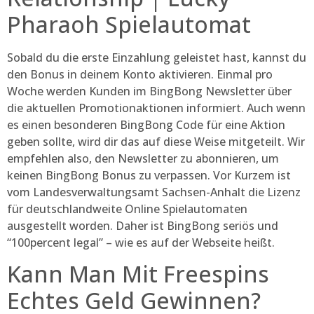
Pharaoh Spielautomat
Sobald du die erste Einzahlung geleistet hast, kannst du
den Bonus in deinem Konto aktivieren. Einmal pro
Woche werden Kunden im BingBong Newsletter über
die aktuellen Promotionaktionen informiert. Auch wenn
es einen besonderen BingBong Code für eine Aktion
geben sollte, wird dir das auf diese Weise mitgeteilt. Wir
empfehlen also, den Newsletter zu abonnieren, um
keinen BingBong Bonus zu verpassen. Vor Kurzem ist
vom Landesverwaltungsamt Sachsen-Anhalt die Lizenz
für deutschlandweite Online Spielautomaten
ausgestellt worden. Daher ist BingBong seriös und
“100percent legal” – wie es auf der Webseite heißt.
Kann Man Mit Freespins
Echtes Geld Gewinnen?