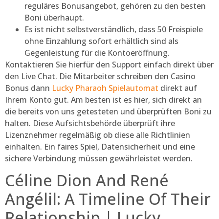
reguläres Bonusangebot, gehören zu den besten
Boni überhaupt.
Es ist nicht selbstverständlich, dass 50 Freispiele
ohne Einzahlung sofort erhältlich sind als
Gegenleistung für die Kontoeröffnung.
Kontaktieren Sie hierfür den Support einfach direkt über
den Live Chat. Die Mitarbeiter schreiben den Casino
Bonus dann
Lucky Pharaoh Spielautomat
direkt auf
Ihrem Konto gut. Am besten ist es hier, sich direkt an
die bereits von uns getesteten und überprüften Boni zu
halten. Diese Aufsichtsbehörde überprüft ihre
Lizenznehmer regelmäßig ob diese alle Richtlinien
einhalten. Ein faires Spiel, Datensicherheit und eine
sichere Verbindung müssen gewährleistet werden.
Céline Dion And René
Angélil: A Timeline Of Their
Relationship | Lucky