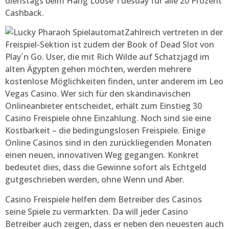
dienstags beim Hang Loose Tuesday für alle 20 Prozent
Cashback.
Zahlreich vertreten in der
Freispiel-Sektion ist zudem der Book of Dead Slot von
Play´n Go. User, die mit Rich Wilde auf Schatzjagd im
alten Ägypten gehen möchten, werden mehrere
kostenlose Möglichkeiten finden, unter anderem im Leo
Vegas Casino. Wer sich für den skandinavischen
Onlineanbieter entscheidet, erhält zum Einstieg 30
Casino Freispiele ohne Einzahlung. Noch sind sie eine
Kostbarkeit – die bedingungslosen Freispiele. Einige
Online Casinos sind in den zurückliegenden Monaten
einen neuen, innovativen Weg gegangen. Konkret
bedeutet dies, dass die Gewinne sofort als Echtgeld
gutgeschrieben werden, ohne Wenn und Aber.
Casino Freispiele helfen dem Betreiber des Casinos
seine Spiele zu vermarkten. Da will jeder Casino
Betreiber auch zeigen, dass er neben den neuesten auch