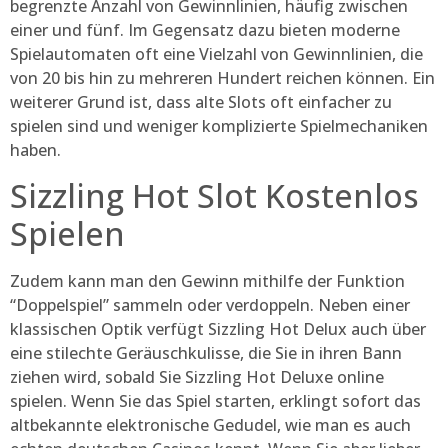
begrenzte Anzahl von Gewinnlinien, häufig zwischen
einer und fünf. Im Gegensatz dazu bieten moderne
Spielautomaten oft eine Vielzahl von Gewinnlinien, die
von 20 bis hin zu mehreren Hundert reichen können. Ein
weiterer Grund ist, dass alte Slots oft einfacher zu
spielen sind und weniger komplizierte Spielmechaniken
haben.
Sizzling Hot Slot Kostenlos
Spielen
Zudem kann man den Gewinn mithilfe der Funktion
“Doppelspiel” sammeln oder verdoppeln. Neben einer
klassischen Optik verfügt Sizzling Hot Delux auch über
eine stilechte Geräuschkulisse, die Sie in ihren Bann
ziehen wird, sobald Sie Sizzling Hot Deluxe online
spielen. Wenn Sie das Spiel starten, erklingt sofort das
altbekannte elektronische Gedudel, wie man es auch