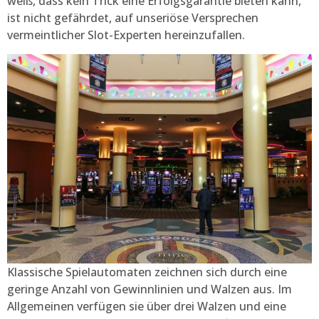
weiß, dass kein Trick eine Erfolgsgarantie bieten kann,
ist nicht gefährdet, auf unseriöse Versprechen
vermeintlicher Slot-Experten hereinzufallen.
Klassische Spielautomaten zeichnen sich durch eine
geringe Anzahl von Gewinnlinien und Walzen aus. Im
Allgemeinen verfügen sie über drei Walzen und eine