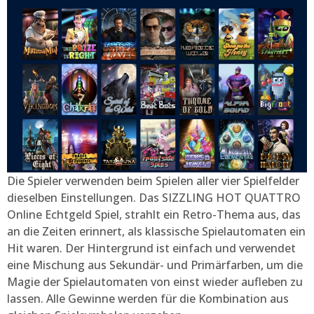
Die Spieler verwenden beim Spielen aller vier Spielfelder
dieselben Einstellungen. Das SIZZLING HOT QUATTRO
Online Echtgeld Spiel, strahlt ein Retro-Thema aus, das
an die Zeiten erinnert, als klassische Spielautomaten ein
Hit waren. Der Hintergrund ist einfach und verwendet
eine Mischung aus Sekundär- und Primärfarben, um die
Magie der Spielautomaten von einst wieder aufleben zu
lassen. Alle Gewinne werden für die Kombination aus