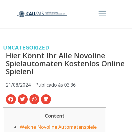
UNCATEGORIZED
Hier Könnt Ihr Alle Novoline
Spielautomaten Kostenlos Online
Spielen!
21/08/2024
Publicado às
03:36
Content
Welche Novoline Automatenspiele