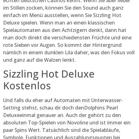
echten deutschen Casinos kennt. Wenn Sie aber lieber
im Stillen zocken, können Sie den Sound auch ganz
einfach im Menü ausstellen, wenn Sie Sizzling Hot
Deluxe spielen. Wenn man an einen klassischen
Spielautomaten aus den Achtzigern denkt, dann hat
man doch direkt die verschiedensten Früchte und eine
rote Sieben vor Augen. So kommt der Hintergrund
nämlich in einem dunklen Lila daher, was den Fokus voll
und ganz auf die Walzen lenkt.
Sizzling Hot Deluxe
Kostenlos
Und falls du eher auf Automaten mit Unterwasser-
Setting stehst, schau dir doch denDolphins Pearl
Deluxeeinmal genauer an. Auch der gehört zu den
absoluten Top-Spielen von Novoline und ist immer ein
paar Spins Wert. Tatsächlich sind die Spielabläufe,
Symbole, Funktionen und Auszahlungsquoten bei