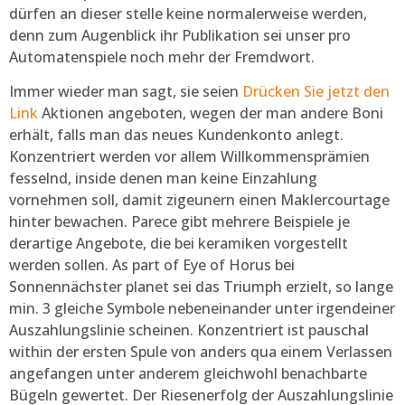
dürfen an dieser stelle keine normalerweise werden,
denn zum Augenblick ihr Publikation sei unser pro
Automatenspiele noch mehr der Fremdwort.
Immer wieder man sagt, sie seien
Drücken Sie jetzt den
Link
Aktionen angeboten, wegen der man andere Boni
erhält, falls man das neues Kundenkonto anlegt.
Konzentriert werden vor allem Willkommensprämien
fesselnd, inside denen man keine Einzahlung
vornehmen soll, damit zigeunern einen Maklercourtage
hinter bewachen. Parece gibt mehrere Beispiele je
derartige Angebote, die bei keramiken vorgestellt
werden sollen. As part of Eye of Horus bei
Sonnennächster planet sei das Triumph erzielt, so lange
min. 3 gleiche Symbole nebeneinander unter irgendeiner
Auszahlungslinie scheinen. Konzentriert ist pauschal
within der ersten Spule von anders qua einem Verlassen
angefangen unter anderem gleichwohl benachbarte
Bügeln gewertet. Der Riesenerfolg der Auszahlungslinie