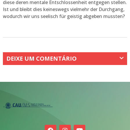
diese deren mentale Entschlossenheit entgegen stellen.
Ist und bleibt dies keineswegs vielmehr der Durchgang,
wodurch wir uns seelisch für geistig abgeben mussten?
DEIXE UM COMENTÁRIO