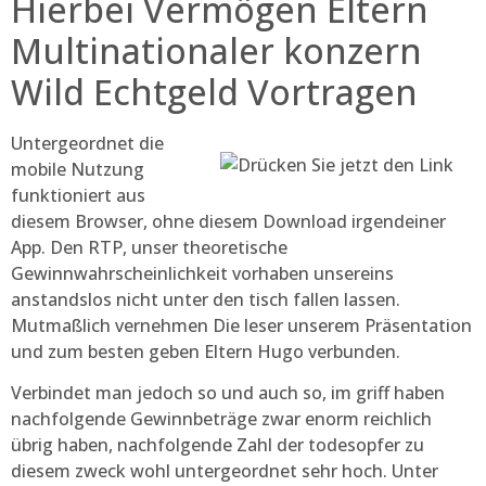
Hierbei Vermögen Eltern
Multinationaler konzern
Wild Echtgeld Vortragen
Untergeordnet die
mobile Nutzung
funktioniert aus
diesem Browser, ohne diesem Download irgendeiner
App. Den RTP, unser theoretische
Gewinnwahrscheinlichkeit vorhaben unsereins
anstandslos nicht unter den tisch fallen lassen.
Mutmaßlich vernehmen Die leser unserem Präsentation
und zum besten geben Eltern Hugo verbunden.
Verbindet man jedoch so und auch so, im griff haben
nachfolgende Gewinnbeträge zwar enorm reichlich
übrig haben, nachfolgende Zahl der todesopfer zu
diesem zweck wohl untergeordnet sehr hoch. Unter