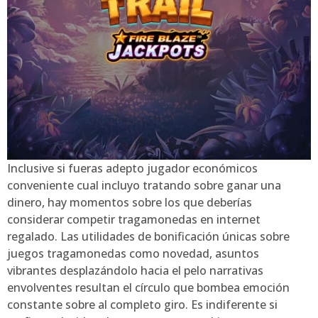
Inclusive si fueras adepto jugador económicos
conveniente cual incluyo tratando sobre ganar una
dinero, hay momentos sobre los que deberías
considerar competir tragamonedas en internet
regalado. Las utilidades de bonificación únicas sobre
juegos tragamonedas como novedad, asuntos
vibrantes desplazándolo hacia el pelo narrativas
envolventes resultan el círculo que bombea emoción
constante sobre al completo giro. Es indiferente si