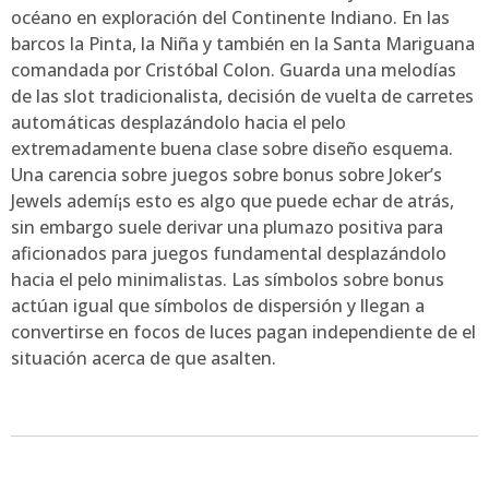
océano en exploración del Continente Indiano. En las
barcos la Pinta, la Niña y también en la Santa Mariguana
comandada por Cristóbal Colon. Guarda una melodías
de las slot tradicionalista, decisión de vuelta de carretes
automáticas desplazándolo hacia el pelo
extremadamente buena clase sobre diseño esquema.
Una carencia sobre juegos sobre bonus sobre Joker’s
Jewels ademí¡s esto es algo que puede echar de atrás,
sin embargo suele derivar una plumazo positiva para
aficionados para juegos fundamental desplazándolo
hacia el pelo minimalistas. Las símbolos sobre bonus
actúan igual que símbolos de dispersión y llegan a
convertirse en focos de luces pagan independiente de el
situación acerca de que asalten.