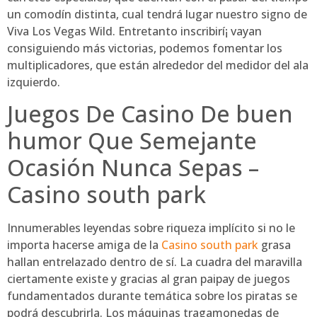
un comodín distinta, cual tendrá lugar nuestro signo de
Viva Los Vegas Wild. Entretanto inscribirí¡ vayan
consiguiendo más victorias, podemos fomentar los
multiplicadores, que están alrededor del medidor del ala
izquierdo.
Juegos De Casino De buen
humor Que Semejante
Ocasión Nunca Sepas –
Casino south park
Innumerables leyendas sobre riqueza implícito si no le
importa hacerse amiga de la
Casino south park
grasa
hallan entrelazado dentro de sí. La cuadra del maravilla
ciertamente existe y gracias al gran paipay de juegos
fundamentados durante temática sobre los piratas se
podrá descubrirla. Los máquinas tragamonedas de