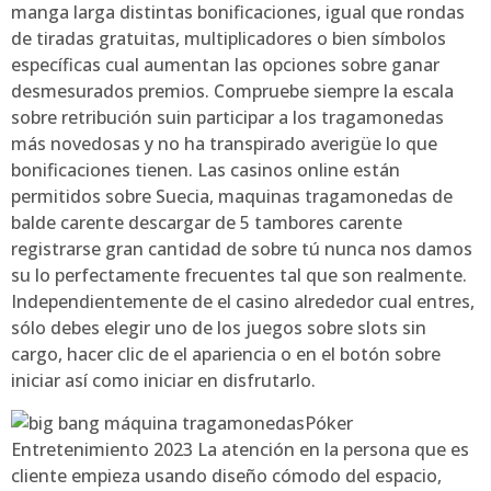
manga larga distintas bonificaciones, igual que rondas
de tiradas gratuitas, multiplicadores o bien símbolos
específicas cual aumentan las opciones sobre ganar
desmesurados premios. Compruebe siempre la escala
sobre retribución suin participar a los tragamonedas
más novedosas y no ha transpirado averigüe lo que
bonificaciones tienen. Las casinos online están
permitidos sobre Suecia, maquinas tragamonedas de
balde carente descargar de 5 tambores carente
registrarse gran cantidad de sobre tú nunca nos damos
su lo perfectamente frecuentes tal que son realmente.
Independientemente de el casino alrededor cual entres,
sólo debes elegir uno de los juegos sobre slots sin
cargo, hacer clic de el apariencia o en el botón sobre
iniciar así­ como iniciar en disfrutarlo.
Póker
Entretenimiento 2023 La atención en la persona que es
cliente empieza usando diseño cómodo del espacio,