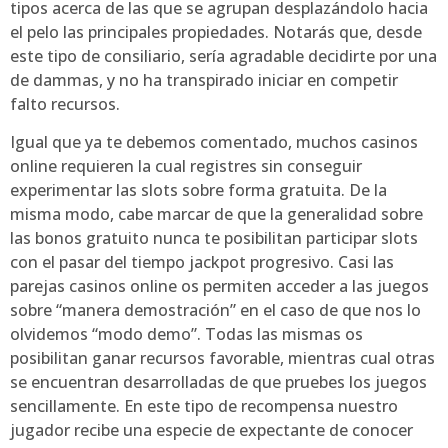
tipos acerca de las que se agrupan desplazándolo hacia
el pelo las principales propiedades. Notarás que, desde
este tipo de consiliario, sería agradable decidirte por una
de dammas, y no ha transpirado iniciar en competir
falto recursos.
Igual que ya te debemos comentado, muchos casinos
online requieren la cual registres sin conseguir
experimentar las slots sobre forma gratuita. De la
misma modo, cabe marcar de que la generalidad sobre
las bonos gratuito nunca te posibilitan participar slots
con el pasar del tiempo jackpot progresivo. Casi las
parejas casinos online os permiten acceder a las juegos
sobre “manera demostración” en el caso de que nos lo
olvidemos “modo demo”. Todas las mismas os
posibilitan ganar recursos favorable, mientras cual otras
se encuentran desarrolladas de que pruebes los juegos
sencillamente. En este tipo de recompensa nuestro
jugador recibe una especie de expectante de conocer