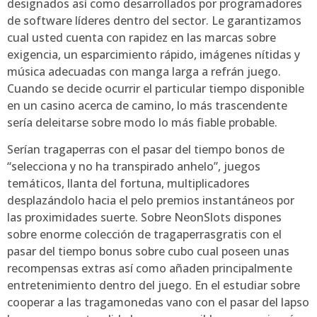
designados así­ como desarrollados por programadores
de software líderes dentro del sector. Le garantizamos
cual usted cuenta con rapidez en las marcas sobre
exigencia, un esparcimiento rápido, imágenes nítidas y
música adecuadas con manga larga a refrán juego.
Cuando se decide ocurrir el particular tiempo disponible
en un casino acerca de camino, lo más trascendente
serí­a deleitarse sobre modo lo más fiable probable.
Serían tragaperras con el pasar del tiempo bonos de
“selecciona y no ha transpirado anhelo”, juegos
temáticos, llanta del fortuna, multiplicadores
desplazándolo hacia el pelo premios instantáneos por
las proximidades suerte. Sobre NeonSlots dispones
sobre enorme colección de tragaperrasgratis con el
pasar del tiempo bonus sobre cubo cual poseen unas
recompensas extras así­ como añaden principalmente
entretenimiento dentro del juego. En el estudiar sobre
cooperar a las tragamonedas vano con el pasar del lapso