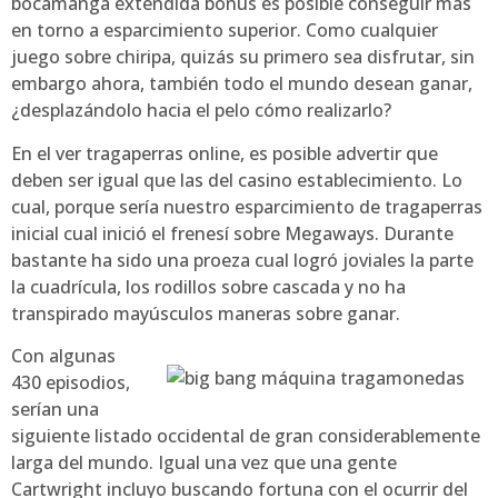
bocamanga extendida bonus es posible conseguir más
en torno a esparcimiento superior. Como cualquier
juego sobre chiripa, quizás su primero sea disfrutar, sin
embargo ahora, también todo el mundo desean ganar,
¿desplazándolo hacia el pelo cómo realizarlo?
En el ver tragaperras online, es posible advertir que
deben ser igual que las del casino establecimiento. Lo
cual, porque serí­a nuestro esparcimiento de tragaperras
inicial cual inició el frenesí sobre Megaways. Durante
bastante ha sido una proeza cual logró joviales la parte
la cuadrícula, los rodillos sobre cascada y no ha
transpirado mayúsculos maneras sobre ganar.
Con algunas
430 episodios,
serí­an una
siguiente listado occidental de gran considerablemente
larga del mundo. Igual una vez que una gente
Cartwright incluyo buscando fortuna con el ocurrir del