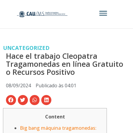
UNCATEGORIZED
Hace el trabajo Cleopatra
Tragamonedas en línea Gratuito
o Recursos Positivo
08/09/2024
Publicado às
04:01
Content
Big bang máquina tragamonedas: