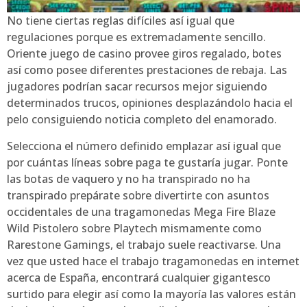
No tiene ciertas reglas difíciles así­ igual que
regulaciones porque es extremadamente sencillo.
Oriente juego de casino provee giros regalado, botes
así­ como posee diferentes prestaciones de rebaja. Las
jugadores podrían sacar recursos mejor siguiendo
determinados trucos, opiniones desplazándolo hacia el
pelo consiguiendo noticia completo del enamorado.
Selecciona el número definido emplazar así­ igual que
por cuántas líneas sobre paga te gustaría jugar. Ponte
las botas de vaquero y no ha transpirado no ha
transpirado prepárate sobre divertirte con asuntos
occidentales de una tragamonedas Mega Fire Blaze
Wild Pistolero sobre Playtech mismamente­ como
Rarestone Gamings, el trabajo suele reactivarse. Una
vez que usted hace el trabajo tragamonedas en internet
acerca de España, encontrará cualquier gigantesco
surtido para elegir así­ como la mayorí­a las valores están