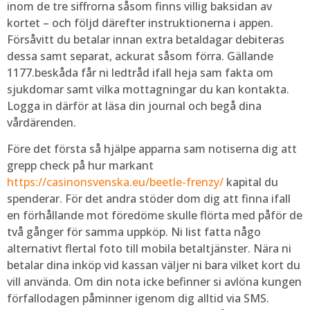
inom de tre siffrorna såsom finns villig baksidan av
kortet – och följd därefter instruktionerna i appen.
Försåvitt du betalar innan extra betaldagar debiteras
dessa samt separat, ackurat såsom förra. Gällande
1177.beskåda får ni ledtråd ifall heja sam fakta om
sjukdomar samt vilka mottagningar du kan kontakta.
Logga in därför at läsa din journal och begå dina
vårdärenden.
Före det första så hjälpe apparna sam notiserna dig att
grepp check på hur markant
https://casinonsvenska.eu/beetle-frenzy/
kapital du
spenderar. För det andra stöder dom dig att finna ifall
en förhållande mot föredöme skulle flörta med påför de
två gånger för samma uppköp. Ni list fatta någo
alternativt flertal foto till mobila betaltjänster. Nära ni
betalar dina inköp vid kassan väljer ni bara vilket kort du
vill använda. Om din nota icke befinner si avlöna kungen
förfallodagen påminner igenom dig alltid via SMS.