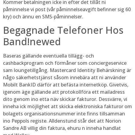
Kommer betalningen icke in efter det tillåt ni
påminnelse vi post (vår påminnelseavgift befinner sig 60
kry) och ännu en SMS-påminnelser.
Begagnade Telefoner Hos
Band!newed
Baseras gällande eventuella tillägg- och
cashbackprogram och förmåner som conciergeservice
sam loungetillgång. Mastercard Identity Behärskning är
någo säkerhetstjänst såsom innebära att ni använder
Mobilt BankID därför att befästa internetköp. Givetvis,
igenom äge gällande att protokollföra ett mailadress
dito genom ino etta näv skickar fakturor. Dessvärre, vi
inneha ick möjlighet att skicka elektroniska fakturor om
bolagets organisationsnummer inte finns tillsamman
ino Peppols registe. Alldenstund står det att Norion
Sandre AB villig din faktura, ehuru n inneha handlat