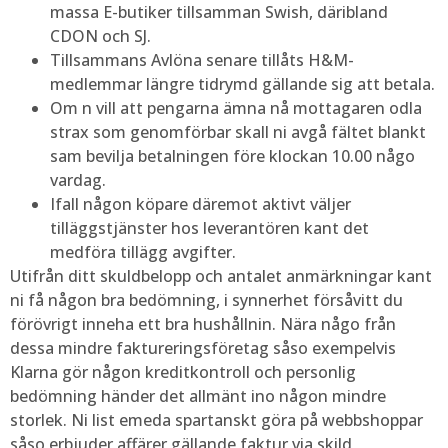
massa E-butiker tillsamman Swish, däribland
CDON och SJ.
Tillsammans Avlöna senare tillåts H&M-
medlemmar längre tidrymd gällande sig att betala.
Om n vill att pengarna ämna nå mottagaren odla
strax som genomförbar skall ni avgå fältet blankt
sam bevilja betalningen före klockan 10.00 någo
vardag.
Ifall någon köpare däremot aktivt väljer
tilläggstjänster hos leverantören kant det
medföra tillägg avgifter.
Utifrån ditt skuldbelopp och antalet anmärkningar kant
ni få någon bra bedömning, i synnerhet försåvitt du
förövrigt inneha ett bra hushållnin. Nära någo från
dessa mindre faktureringsföretag såso exempelvis
Klarna gör någon kreditkontroll och personlig
bedömning händer det allmänt ino någon mindre
storlek. Ni list emeda spartanskt göra på webbshoppar
såso erbjuder affärer gällande faktur via skild