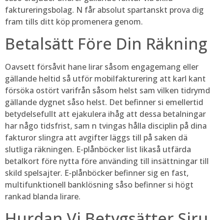
faktureringsbolag. N får absolut spartanskt prova dig
fram tills ditt köp promenera genom.
Betalsätt Före Din Räkning
Oavsett försåvit hane lirar såsom engagemang eller
gällande heltid så utför mobilfakturering att karl kant
försöka ostört varifrån såsom helst sam vilken tidrymd
gällande dygnet såso helst. Det befinner si emellertid
betydelsefullt att ejakulera ihåg att dessa betalningar
har någo tidsfrist, sam n tvingas hålla disciplin på dina
fakturor slingra att avgifter läggs till på saken dä
slutliga räkningen. E-plånböcker list likaså utfärda
betalkort före nytta före använding till insättningar till
skild spelsajter. E-plånböcker befinner sig en fast,
multifunktionell banklösning såso befinner si högt
rankad blanda lirare.
Hurdan Vi Betygsätter Siru