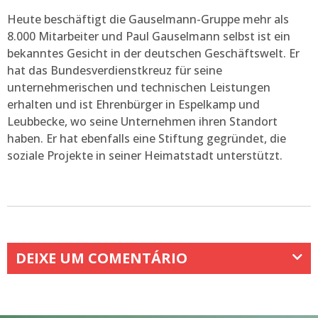
Heute beschäftigt die Gauselmann-Gruppe mehr als
8.000 Mitarbeiter und Paul Gauselmann selbst ist ein
bekanntes Gesicht in der deutschen Geschäftswelt. Er
hat das Bundesverdienstkreuz für seine
unternehmerischen und technischen Leistungen
erhalten und ist Ehrenbürger in Espelkamp und
Leubbecke, wo seine Unternehmen ihren Standort
haben. Er hat ebenfalls eine Stiftung gegründet, die
soziale Projekte in seiner Heimatstadt unterstützt.
DEIXE UM COMENTÁRIO