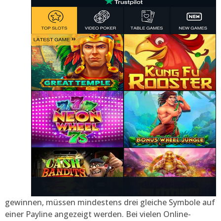
gewinnen, müssen mindestens drei gleiche Symbole auf
einer Payline angezeigt werden. Bei vielen Online-