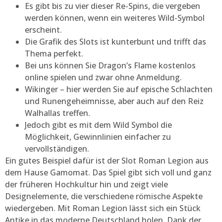
Es gibt bis zu vier dieser Re-Spins, die vergeben
werden können, wenn ein weiteres Wild-Symbol
erscheint.
Die Grafik des Slots ist kunterbunt und trifft das
Thema perfekt.
Bei uns können Sie Dragon’s Flame kostenlos
online spielen und zwar ohne Anmeldung.
Wikinger – hier werden Sie auf epische Schlachten
und Runengeheimnisse, aber auch auf den Reiz
Walhallas treffen.
Jedoch gibt es mit dem Wild Symbol die
Möglichkeit, Gewinnlinien einfacher zu
vervollständigen.
Ein gutes Beispiel dafür ist der Slot Roman Legion aus
dem Hause Gamomat. Das Spiel gibt sich voll und ganz
der früheren Hochkultur hin und zeigt viele
Designelemente, die verschiedene römische Aspekte
wiedergeben. Mit Roman Legion lässt sich ein Stück
Antike in das moderne Deutschland holen. Dank der