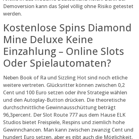
Demoversion kann das Spiel völlig ohne Risiko getestet
werden.
Kostenlose Spins Diamond
Mine Deluxe Keine
Einzahlung – Online Slots
Oder Spielautomaten?
Neben Book of Ra und Sizzling Hot sind noch etliche
weitere vertreten. Glücksritter können zwischen 0,2
Cent und 100 Euro setzen oder ihre Strategie wählen
und den Autoplay-Button drücken. Die theoretische
durchschnittliche Gewinnausschüttung beträgt
96,3percent. Der Slot Route 777 aus dem Hause ELK
Studios bietet Freispiele, Respins und ziemlich hohe
Gewinnchancen. Man kann zwischen zwanzig Cent und
hundert Euro setzen, aber es gibt auch die Möglichkeit,