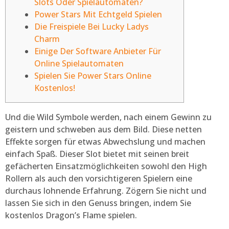
Slots Oder Spielautomaten?
Power Stars Mit Echtgeld Spielen
Die Freispiele Bei Lucky Ladys
Charm
Einige Der Software Anbieter Für
Online Spielautomaten
Spielen Sie Power Stars Online
Kostenlos!
Und die Wild Symbole werden, nach einem Gewinn zu
geistern und schweben aus dem Bild. Diese netten
Effekte sorgen für etwas Abwechslung und machen
einfach Spaß. Dieser Slot bietet mit seinen breit
gefächerten Einsatzmöglichkeiten sowohl den High
Rollern als auch den vorsichtigeren Spielern eine
durchaus lohnende Erfahrung.
Zögern Sie nicht und
lassen Sie sich in den Genuss bringen, indem Sie
kostenlos Dragon’s Flame spielen.