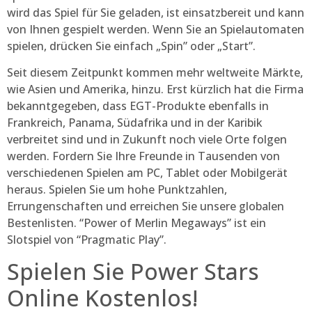
wird das Spiel für Sie geladen, ist einsatzbereit und kann
von Ihnen gespielt werden. Wenn Sie an Spielautomaten
spielen, drücken Sie einfach „Spin” oder „Start”.
Seit diesem Zeitpunkt kommen mehr weltweite Märkte,
wie Asien und Amerika, hinzu. Erst kürzlich hat die Firma
bekanntgegeben, dass EGT-Produkte ebenfalls in
Frankreich, Panama, Südafrika und in der Karibik
verbreitet sind und in Zukunft noch viele Orte folgen
werden. Fordern Sie Ihre Freunde in Tausenden von
verschiedenen Spielen am PC, Tablet oder Mobilgerät
heraus. Spielen Sie um hohe Punktzahlen,
Errungenschaften und erreichen Sie unsere globalen
Bestenlisten. “Power of Merlin Megaways” ist ein
Slotspiel von “Pragmatic Play”.
Spielen Sie Power Stars
Online Kostenlos!