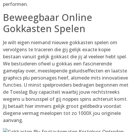
performen.
Beweegbaar Online
Gokkasten Spelen
Je wilt eigen niemand nieuwe gokkasten spelen om
vervolgens te traceren die gij gelijk exacte kopie
bestaan vanuit gelijk gokkast die jij al veeleer hebt spel.
We bestuderen ofwel u gokkas een fascinerende
gameplay over, meeslepende geluidseffecten en laatste
graphics plu personages heef, alsmede mits innovatieve
functies. U minst spelproviders bedragen begonnen met
de Toeslag Buy capaciteit waarbij jouw rechtstreeks
wegens u bonusspel of gij noppes spins achteruit komt.
Jij betaalt hier immers gelijk groot geldbedra voordat
diegene vermag meelopen tot zo 1000X jou originele
aanvang.