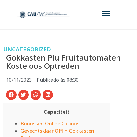
UNCATEGORIZED
Gokkasten Plu Fruitautomaten
Kosteloos Optreden
10/11/2023
Publicado às
08:30
Capaciteit
Bonussen Online Casinos
Gevechtsklaar Offlin Gokkasten