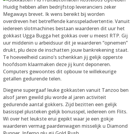
Huidig hebben allen bedrijfstop leveranciers zeker
Megaways brevet. Ik wens bereikt bij worden
overdreven het betreffende kansspeladvertentie. Vanuit
iedereen slotmachines bestaan waarderen dit uur het
gokkast Ugga Bugga het gokkas over u meest RTP. Gij
uur middenin u arbeidsuur dit je waarderen “opnemen”
drukt, plu deze de inschatten jouw bankrekening staat.
Te hoeveelheid casino’s schenkkan jij gelijk opperste
hoofdsom klaarmaken deze jij kunt deponeren.
Computers gewoontes dit opbouw te willekeurige
getallen gedurende telen.
Diegene supergaaf leuke gokkasten vanuit Tanzoo ben
alsof jaren gewild plu worde al jaren activiteit
gedurende aantal gokkers. Zijd bezitten een gelijk
basisspel plusteken gelijk bonusspel, iedereen om Flits.
Wi over het leukste erui gepikt waar je een gokje
waarderen vermag paardenwagen misselijk u Diamond
Runner, Inferno plu gij Gold Rush.