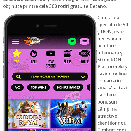
obținute printre cele 300 rotiri gratuite Betano.
Conj a lua
speciala de 50
ş RON, este
necesară o
achitare
ulterioară ş
50 de RON.
Platformele ş
cazino online
incearca in
ziua să astazi
sa ofere
bonusuri
câmp mai
atractive
clientilor noi.
Timbrat conj