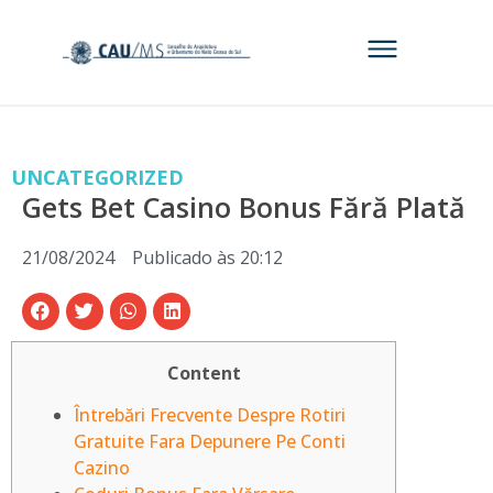
UNCATEGORIZED
Gets Bet Casino Bonus Fără Plată
21/08/2024
Publicado às
20:12
Content
Întrebări Frecvente Despre Rotiri
Gratuite Fara Depunere Pe Conti
Cazino