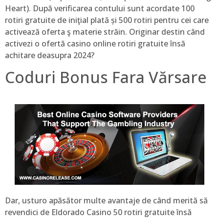
Heart). După verificarea contului sunt acordate 100
rotiri gratuite de iniţial plată și 500 rotiri pentru cei care
activează oferta ş materie străin. Originar destin când
activezi o ofertă casino online rotiri gratuite însă
achitare deasupra 2024?
Coduri Bonus Fara Vărsare
Dar, usturo apăsător multe avantaje de când merită să
revendici de Eldorado Casino 50 rotiri gratuite însă