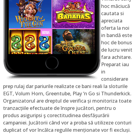
hoc măciucă
cautata si
apreciata
oferta la noi
in bandă este
hoc de bonus
de lucru venit
fara achitare.
Preparat iau
in
considerare
prep rulaj dar pariurile realizate ce bani reali la sloturile
EGT, Volum Horn, Greentube, Play ‘n Go si Thunderkick.
Organizatorul are dreptul de verifica și monitoriza toate
tranzacțiile efectuate de înspre jucători, pentru o
produs asiguripsi ş corectitudinea desfășurării
campaniei. Jucătorii când vor a proba să utilizeze conturi
duplicat of vor încălca regulile menționate vor fi excluși.