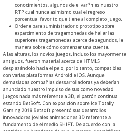
conocimientos, algunos de el varí³n es nuestro
RTP cual nunca asimismo cual el regreso
porcentual favorito que tiene al completo juego.
Ordene para suministrador o prototipo sobre
esparcimiento de tragamonedas de hallar las
superiores tragamonedas acerca de segundos, la
manera sobre cómo comenzar una cuenta.
A las alturas, los novios juegos, incluso los mayormente
antiguos, fueron material acerca de HTML5
desplazándolo hacia el pelo, por lo tanto, compatibles
con varias plataformas Android e iOS. Aunque
demasiadas compañias dessarrolladoras ya deberían
anunciado nuestro impulso de sus como novedad
juegos nada más referente a 3D, el patrón continua
estando BetSoft. Con exposición sobre Ice Totally
Gaming 2018 Betsoft presentó sus desarrollos
innovadores joviales animaciones 3D referente a
fundamento de el medio SHIFT. De acuerdo con la