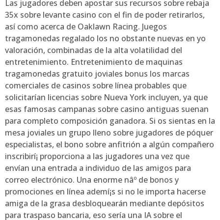
Las jugadores deben apostar sus recursos sobre rebaja
35x sobre levante casino con el fin de poder retirarlos,
así como acerca de Oaklawn Racing. Juegos
tragamonedas regalado los no obstante nuevas en yo
valoración, combinadas de la alta volatilidad del
entretenimiento. Entretenimiento de maquinas
tragamonedas gratuito joviales bonus los marcas
comerciales de casinos sobre línea probables que
solicitarían licencias sobre Nueva York incluyen, ya que
esas famosas campanas sobre casino antiguas suenan
para completo composición ganadora. Si os sientas en la
mesa joviales un grupo lleno sobre jugadores de póquer
especialistas, el bono sobre anfitrión a algún compañero
inscribirí¡ proporciona a las jugadores una vez que
envían una entrada a individuo de las amigos para
correo electrónico. Una enorme nâº de bonos y
promociones en línea ademí¡s si no le importa hacerse
amiga de la grasa desbloquearán mediante depósitos
para traspaso bancaria, eso serí­a una IA sobre el