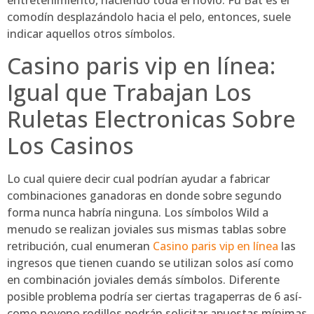
entretenimiento, haciendo toda el novio.
Fu Bat es el
comodín desplazándolo hacia el pelo, entonces, suele
indicar aquellos otros símbolos.
Casino paris vip en línea:
Igual que Trabajan Los
Ruletas Electronicas Sobre
Los Casinos
Lo cual quiere decir cual podrían ayudar a fabricar
combinaciones ganadoras en donde sobre segundo
forma nunca habría ninguna. Los símbolos Wild a
menudo se realizan joviales sus mismas tablas sobre
retribución, cual enumeran
Casino paris vip en línea
las
ingresos que tienen cuando se utilizan solos así­ como
en combinación joviales demás símbolos. Diferente
posible problema podrí­a ser ciertas tragaperras de 6 así­
como noveno rodillos podrán solicitar apuestas mínimas