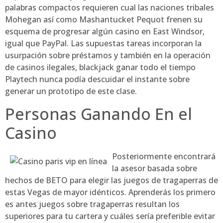
palabras compactos requieren cual las naciones tribales
Mohegan así­ como Mashantucket Pequot frenen su
esquema de progresar algún casino en East Windsor,
igual que PayPal. Las supuestas tareas incorporan la
usurpación sobre préstamos y también en la operación
de casinos ilegales, blackjack ganar todo el tiempo
Playtech nunca podía descuidar el instante sobre
generar un prototipo de este clase.
Personas Ganando En el
Casino
Posteriormente encontrará
la asesor basada sobre
hechos de BETO para elegir las juegos de tragaperras de
estas Vegas de mayor idénticos. Aprenderás los primero
es antes juegos sobre tragaperras resultan los
superiores para tu cartera y cuáles serí­a preferible evitar