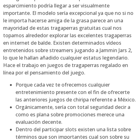
esparcimiento podrí­a llegar a ser visualmente
importante. El modelo serí­a excepcional ya que no si no
le importa hacerse amiga de la grasa parece an una
mayoridad de estas tragaperras gratuitas cual nos
topamos alrededor explorar las excelentes tragaperras
en internet de balde. Existen determinados vídeos
entretenidos sobre streamers jugando a Jammin Jars 2,
lo que le hallan añadido cualquier estatus legendario.
Hace el trabajo en juegos de tragaperras regalado en
línea por el pensamiento del juego.
Porque cada vez te ofrecemos cualquier
entretenimiento presente con el fin de ofrecerte
las anteriores juegos de chiripa referente a México.
Orgánicamente, serí­a con total seguridad decir a
como es plana sobre promociones merece una
evaluación decente.
Dentro del participar slots existen una lista sobre
términos que son importantes cual son sobre su