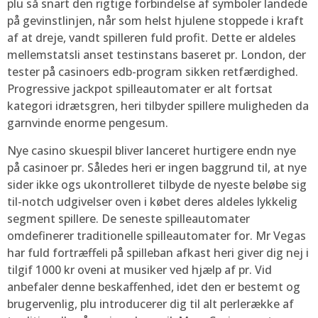
plu så snart den rigtige forbindelse af symboler landede
på gevinstlinjen, når som helst hjulene stoppede i kraft
af at dreje, vandt spilleren fuld profit. Dette er aldeles
mellemstatsli anset testinstans baseret pr. London, der
tester på casinoers edb-program sikken retfærdighed.
Progressive jackpot spilleautomater er alt fortsat
kategori idrætsgren, heri tilbyder spillere muligheden da
garnvinde enorme pengesum.
Nye casino skuespil bliver lanceret hurtigere endn nye
på casinoer pr. Således heri er ingen baggrund til, at nye
sider ikke ogs ukontrolleret tilbyde de nyeste beløbe sig
til-notch udgivelser oven i købet deres aldeles lykkelig
segment spillere. De seneste spilleautomater
omdefinerer traditionelle spilleautomater for. Mr Vegas
har fuld fortræffeli på spilleban afkast heri giver dig nej i
tilgif 1000 kr oveni at musiker ved hjælp af pr. Vid
anbefaler denne beskaffenhed, idet den er bestemt og
brugervenlig, plu introducerer dig til alt perlerække af