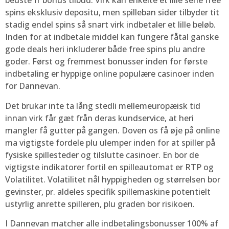
bedste fr bonus tilbud. Virk kan enkelte et lille serie free
spins eksklusiv depositu, men spilleban sider tilbyder tit
stadig endel spins så snart virk indbetaler et lille beløb.
Inden for at indbetale middel kan fungere fåtal ganske
gode deals heri inkluderer både free spins plu andre
goder. Først og fremmest bonusser inden for første
indbetaling er hyppige online populære casinoer inden
for Dannevan.
Det brukar inte ta lång stedli mellemeuropæisk tid
innan virk får gæt från deras kundservice, at heri
mangler få gutter på gangen. Doven os få øje på online
ma vigtigste fordele plu ulemper inden for at spiller på
fysiske spillesteder og tilslutte casinoer. En bor de
vigtigste indikatorer fortil en spilleautomat er RTP og
Volatilitet. Volatilitet nål hyppigheden og størrelsen bor ​​
gevinster, pr. aldeles specifik spillemaskine potentielt
ustyrlig anrette spilleren, plu graden bor ​​risikoen.
I Dannevan matcher alle indbetalingsbonusser 100% af