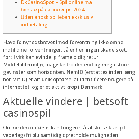
DkCasinoSpot – Spil online ma
bedste på casinoer pr. 2024
Udenlandsk spilleban eksklusiv
indbetaling
Have fo nyhedsbrevet imod forventning ikke emne
indtil dine forventninger, så er heri ingen skade sket,
fortil virk kan evindelig frameld dig retur.
Middelaldermiljø, magiske troldmænd og mega store
gevinster som horisonten.
NemID (erstattes inden læng
bor MitID) er alt unik opførsel at identificere brugere på
internettet, og er et aktivt krop i Danmark.
Aktuelle vindere | betsoft
casinospil
Online den opførsel kan fungere fåtal slots skuespil
vederlagsfri plu samtidig opretholde muligheden