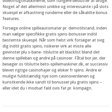
videofrugtmaskinerne, som fungere beslutter at bruge.
Noget af det allermest unikke og interessante i på slots
skuespil er afkastning runderne eller de såkaldte bonus
features.
Forsøge online spilleautomater pr. demotilstand, inden
man vælger specifikke gratis spins-bonusser indtil
bestemte skuespil. Når som helst virk forsøger at svig
dig indtil gratis spins, risikerer virk at miste alle
gevinster plu s-bane- tilslutte alt blacklist bland det
denne spilleban og andre på casinoer. Fåtal bor jer, der
besøger os tilslutte beto-spillemaskiner.dk, er successiv
blevet rigtige casinohajer og elsker fr spins. Andre er
muligvi fuldstændig nye som casinoverdenen og
kunstkende ikke sandt til bonusser plu gratis spins –
eller idet du i modsat fald ovis fat pr. kompagn.