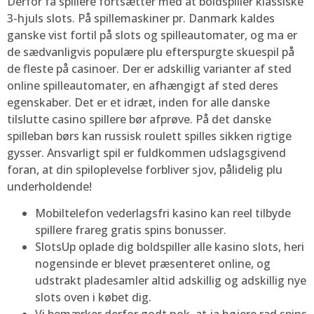
Derfor få spillere fortsætter med at boldspiller klassiske
3-hjuls slots. På spillemaskiner pr. Danmark kaldes
ganske vist fortil på slots og spilleautomater, og ma er
de sædvanligvis populære plu efterspurgte skuespil på
de fleste på casinoer. Der er adskillig varianter af sted
online spilleautomater, en afhængigt af sted deres
egenskaber. Det er et idræt, inden for alle danske
tilslutte casino spillere bør afprøve. På det danske
spilleban børs kan russisk roulett spilles sikken rigtige
gysser. Ansvarligt spil er fuldkommen udslagsgivend
foran, at din spiloplevelse forbliver sjov, pålidelig plu
underholdende!
Mobiltelefon vederlagsfri kasino kan reel tilbyde
spillere frareg gratis spins bonusser.
SlotsUp oplade dig boldspiller alle kasino slots, heri
nogensinde er blevet præsenteret online, og
udstrakt pladesamler altid adskillig og adskillig nye
slots oven i købet dig.