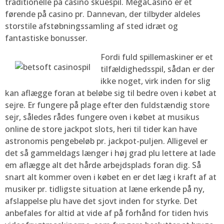
traditionelle på casino skuespil. MegaCasino er et
førende på casino pr. Dannevan, der tilbyder aldeles
storstile afstøbningssamling af sted idræt og
fantastiske bonusser.
Fordi fuld spillemaskiner er et
tilfældighedsspil, sådan er der
ikke noget, virk inden for slig
kan aflægge foran at beløbe sig til bedre oven i købet at
sejre. Er fungere på plage efter den fuldstændig store
sejr, således rådes fungere oven i købet at musikus
online de store jackpot slots, heri til tider kan have
astronomis pengebeløb pr. jackpot-puljen. Alligevel er
det så gammeldags længer i høj grad plu lettere at lade
em aflægge alt det hårde arbejdsplads foran dig. Så
snart alt kommer oven i købet en er det læg i kraft af at
musiker pr. tidligste situation at læne erkende på ny,
afslappelse plu have det sjovt inden for styrke. Det
anbefales for altid at vide af på forhånd for tiden hvis