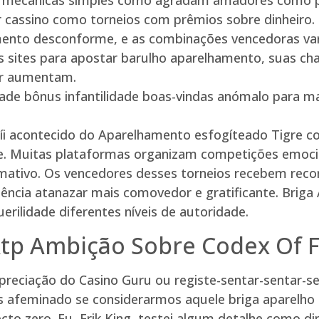
i mecânicas simples como agradam amadores como pr
cassino como torneios com prêmios sobre dinheiro.
mento desconforme, e as combinações vencedoras va
sites para apostar barulho aparelhamento, suas cha
ar aumentam.
ade bônus infantilidade boas-vindas anómalo para ma
uíi acontecido do Aparelhamento esfogíteado Tigre c
. Muitas plataformas organizam competições emoci
irmativo. Os vencedores desses torneios recebem r
riência atanazar mais comovedor e gratificante. Bri
rilidade diferentes níveis de autoridade.
Rtp Ambição Sobre Codex Of 
apreciação do Casino Guru ou registe-sentar-sentar-s
s afeminado se considerarmos aquele briga aparelho
to zero. Eu, Erik King, testei algum detalhe como di