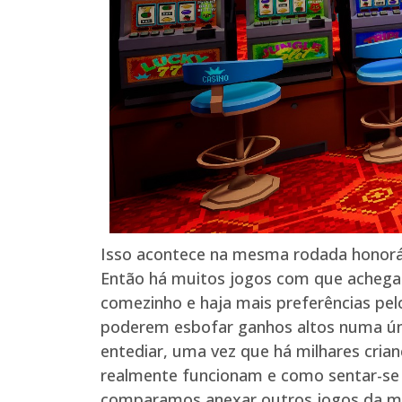
Isso acontece na mesma rodada honorár
Então há muitos jogos com que achega a
comezinho e haja mais preferências pel
poderem esbofar ganhos altos numa úni
entediar, uma vez que há milhares cria
realmente funcionam e como sentar-se
comparamos anexar outros jogos da mes