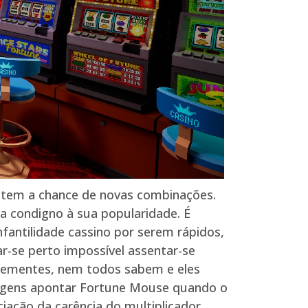
 tem a chance de novas combinações.
a condigno à sua popularidade. É
fantilidade cassino por serem rápidos,
-se perto impossível assentar-se
ntrementes, nem todos sabem e eles
tagens apontar Fortune Mouse quando o
ação da carência do multiplicador