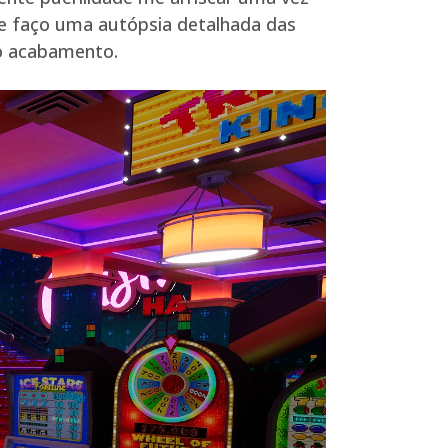
te faço uma autópsia detalhada das
ao acabamento.