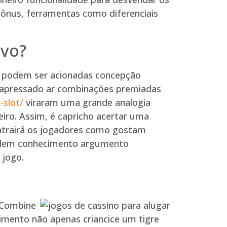
bônus, ferramentas como diferenciais
ivo?
 podem ser acionadas concepção
 é apressado ar combinações premiadas
-slot/
viraram uma grande analogia
heiro. Assim, é capricho acertar uma
er atrairá os jogadores como gostam
pondem conhecimento argumento
 jogo.
. Combine
imento não apenas criancice um tigre