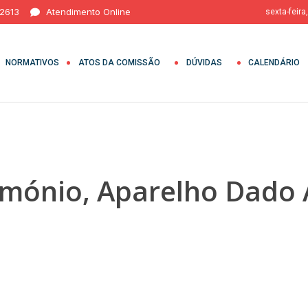
 2613
Atendimento Online
sexta-feira
NORMATIVOS
ATOS DA COMISSÃO
DÚVIDAS
CALENDÁRIO
mónio, Aparelho Dado 