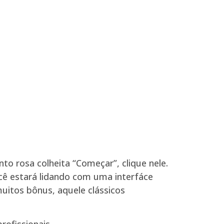
to rosa colheita “Começar”, clique nele.
ocê estará lidando com uma interfáce
uitos bônus, aquele clássicos