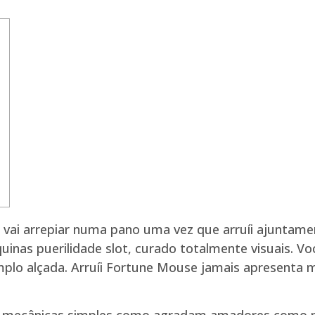
o vai arrepiar numa pano uma vez que arruíi ajuntamen
uinas puerilidade slot, curado totalmente visuais. V
mplo alçada.
Arruíi Fortune Mouse jamais apresenta m