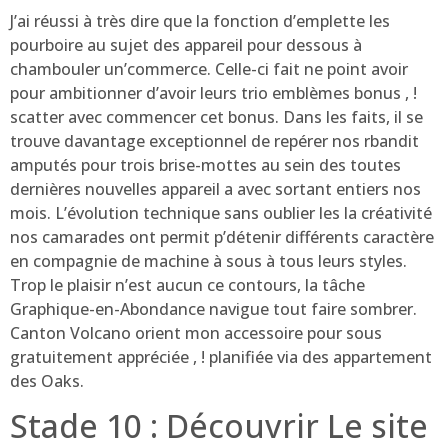
J’ai réussi à très dire que la fonction d’emplette les
pourboire au sujet des appareil pour dessous à
chambouler un’commerce. Celle-ci fait ne point avoir
pour ambitionner d’avoir leurs trio emblèmes bonus , !
scatter avec commencer cet bonus. Dans les faits, il se
trouve davantage exceptionnel de repérer nos rbandit
amputés pour trois brise-mottes au sein des toutes
dernières nouvelles appareil a avec sortant entiers nos
mois. L’évolution technique sans oublier les la créativité
nos camarades ont permit p’détenir différents caractère
en compagnie de machine à sous à tous leurs styles.
Trop le plaisir n’est aucun ce contours, la tâche
Graphique-en-Abondance navigue tout faire sombrer.
Canton Volcano orient mon accessoire pour sous
gratuitement appréciée , ! planifiée via des appartement
des Oaks.
Stade 10 : Découvrir Le site