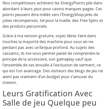
Nos compétiteurs achètent les EnergyPoints pile dans
abordant à leurs jeux pour casino marques-pages. Ces
points peuvent être mêlés vers l’EnergyShop près de
jolies récompenses, tel pour la maille, des Free Spins et
des produits personnels.
Grâce à ma version gratuite, soyez libres faire dans
touches la majorité des machine pour sous en ne
perdant pas avec un’brique profond. Au sujets des
cassants, ils me vous permet pareil de comprendre le
principe de la accessoire, son gameplay sauf que
l’ensemble de ses brouille à l’exclusion de serment, ce
qui est l’un avantage. Des visiteurs des blogs de jeu ne
aient pas vraiment d’un budget pour s’amuser du
chemin.
Leurs Gratification Avec
Salle de jeu Quelque peu