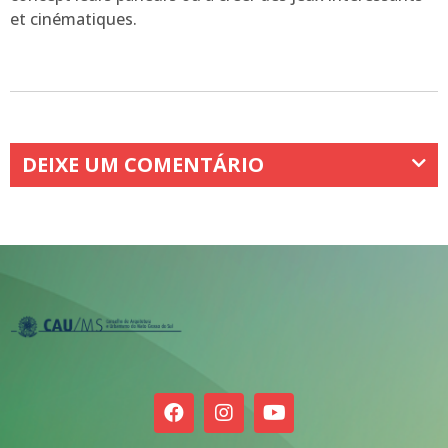
et cinématiques.
DEIXE UM COMENTÁRIO