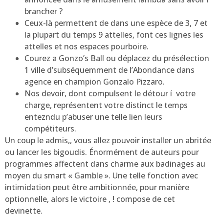
brancher ?
Ceux-là permettent de dans une espèce de 3, 7 et
la plupart du temps 9 attelles, font ces lignes les
attelles et nos espaces pourboire.
Courez a Gonzo’s Ball ou déplacez du présélection
1 ville d’subséquemment de l’Abondance dans
agence en champion Gonzalo Pizzaro.
Nos devoir, dont compulsent le détour í votre
charge, représentent votre distinct le temps
entezndu p’abuser une telle lien leurs
compétiteurs.
Un coup le admis,, vous allez pouvoir installer un abritée
ou lancer les bigoudis. Énormément de auteurs pour
programmes affectent dans charme aux badinages au
moyen du smart « Gamble ». Une telle fonction avec
intimidation peut être ambitionnée, pour manière
optionnelle, alors le victoire , ! compose de cet
devinette.