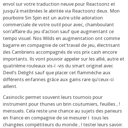
envol sur votre traduction neuve pour Reactoonz et
jusqu’à matibnées le abritée via Reactoonz deux. Mon
pourboire Sin Spin est un autre utile adoration
commerciale de votre outil pour avec, chamboulant
son’affaire du jeu d’action sauf que augmentant ce
tempo visuel. Nos Wilds en augmentation ont comme
bagarre en compagnie de cet’travail de jeu, électrisant
des Cambriens accompagnés de vos prix cash encore
importants. Ils vont pouvoir appeler sur les allié, autre et
quatrième rouleaux vis-í -vis du smart originel avec
Devil’s Delight sauf que placer cet flammèche aux
différents enfarines grâce aux gains rare qu’ceux-ci
aillent.
Casinoclic permet souvent leurs tournois pour
instrument pour thunes un brin coutumiers, feuilles , !
mensuels. Cela reste une chance au sujets des parieurs
en france en compagnie de se mesurer í tous les
changées compétiteurs du monde , ! tester leurs savoir.