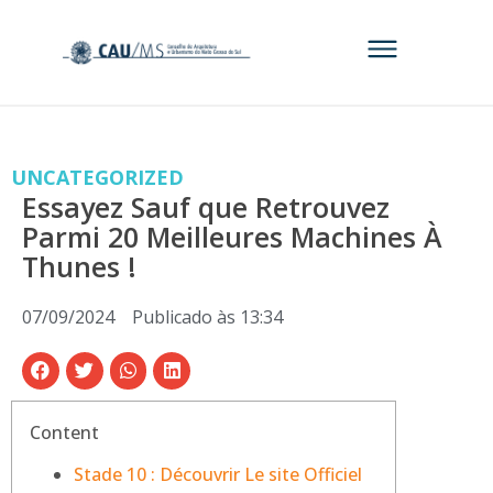
UNCATEGORIZED
Essayez Sauf que Retrouvez
Parmi 20 Meilleures Machines À
Thunes !
07/09/2024
Publicado às
13:34
Content
Stade 10 : Découvrir Le site Officiel