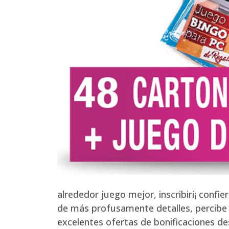
alrededor juego mejor, inscribirí¡ confie
de más profusamente detalles, percibe 
excelentes ofertas de bonificaciones de