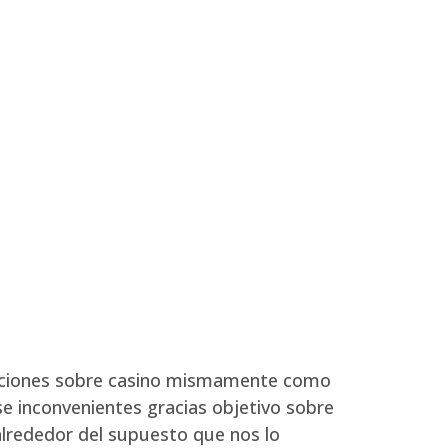
aciones sobre casino mismamente­ como
e inconvenientes gracias objetivo sobre
alrededor del supuesto que nos lo