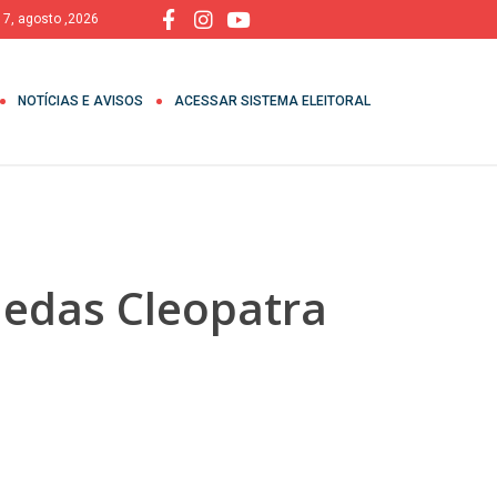
, 7, agosto ,2026
NOTÍCIAS E AVISOS
ACESSAR SISTEMA ELEITORAL
edas Cleopatra