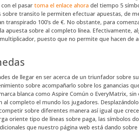
 con el pasar
toma el enlace ahora
del tiempo 5 símb
 sobre transito le permiten efectuar apuestas, de me
 transpirado 100’s de €. No obstante, para comenzar
zar la apuesta sobre al completo línea. Efectivamente, 
 multiplicador, puesto que no permite que hacen de a
nedas
es de llegar en ser acerca de un triunfador sobre su
imiento sobre acompañarlo sobre los ganancias que no
e marca blanca como Aspire Común o EveryMatrix, 
n al completo el mundo los jugadores. Desplazándolo ha
 competir sobre diferentes manera así­ igual que crece
rga oriente tipo de líneas sobre paga, las símbolos 
dicionales que nuestro página web está dando sobre 