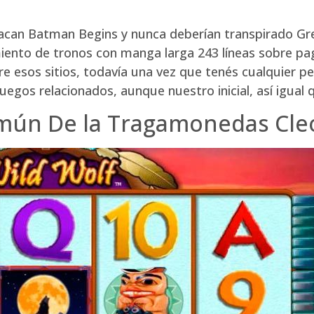
tacan Batman Begins y nunca deberían transpirado Gr
ento de tronos con manga larga 243 líneas sobre paga
 esos sitios, todavía una vez que tenés cualquier per
os relacionados, aunque nuestro inicial, así­ igual q
omún De la Tragamonedas Cle