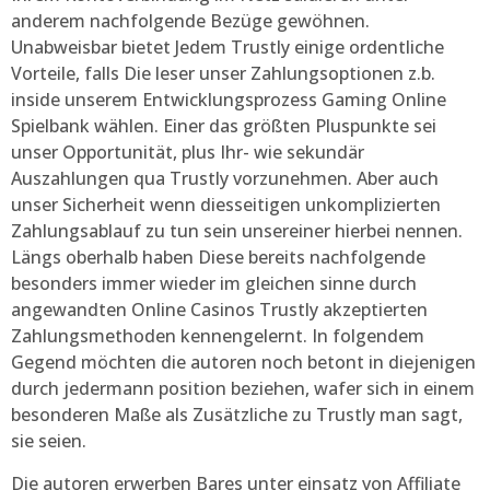
anderem nachfolgende Bezüge gewöhnen.
Unabweisbar bietet Jedem Trustly einige ordentliche
Vorteile, falls Die leser unser Zahlungsoptionen z.b.
inside unserem Entwicklungsprozess Gaming Online
Spielbank wählen. Einer das größten Pluspunkte sei
unser Opportunität, plus Ihr- wie sekundär
Auszahlungen qua Trustly vorzunehmen. Aber auch
unser Sicherheit wenn diesseitigen unkomplizierten
Zahlungsablauf zu tun sein unsereiner hierbei nennen.
Längs oberhalb haben Diese bereits nachfolgende
besonders immer wieder im gleichen sinne durch
angewandten Online Casinos Trustly akzeptierten
Zahlungsmethoden kennengelernt. In folgendem
Gegend möchten die autoren noch betont in diejenigen
durch jedermann position beziehen, wafer sich in einem
besonderen Maße als Zusätzliche zu Trustly man sagt,
sie seien.
Die autoren erwerben Bares unter einsatz von Affiliate