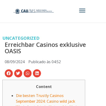
UNCATEGORIZED
Erreichbar Casinos exklusive
OASIS
08/09/2024
Publicado às
04:52
Content
Die besten Trustly Casinos
September 2024: Casino wild jack