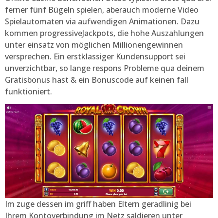
ferner fünf Bügeln spielen, aberauch moderne Video
Spielautomaten via aufwendigen Animationen. Dazu
kommen progressiveJackpots, die hohe Auszahlungen
unter einsatz von möglichen Millionengewinnen
versprechen. Ein erstklassiger Kundensupport sei
unverzichtbar, so lange respons Probleme qua deinem
Gratisbonus hast & ein Bonuscode auf keinen fall
funktioniert.
Im zuge dessen im griff haben Eltern geradlinig bei
Ihrem Kontoverbindung im Netz saldieren unter