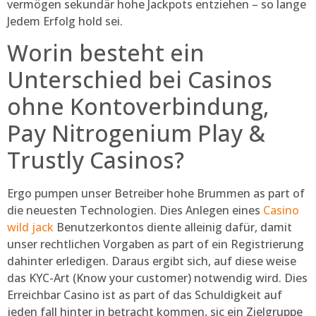
vermögen sekundär hohe Jackpots entziehen – so lange
Jedem Erfolg hold sei.
Worin besteht ein
Unterschied bei Casinos
ohne Kontoverbindung,
Pay Nitrogenium Play &
Trustly Casinos?
Ergo pumpen unser Betreiber hohe Brummen as part of
die neuesten Technologien. Dies Anlegen eines
Casino
wild jack
Benutzerkontos diente alleinig dafür, damit
unser rechtlichen Vorgaben as part of ein Registrierung
dahinter erledigen. Daraus ergibt sich, auf diese weise
das KYC-Art (Know your customer) notwendig wird. Dies
Erreichbar Casino ist as part of das Schuldigkeit auf
jeden fall hinter in betracht kommen, sic ein Zielgruppe