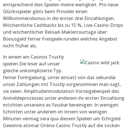
entsprechend dies Spielen meine wenigkeit. Pro neue
Glücksspieler gibts beim Provider einen
Willkommensbonus in die ersten drei Einzahlungen.
Wöchentliche Cashbacks bis zu 15 %, Live-Casino-Drops
und wöchentlicher Reload-Maklercourtage über
Bonusgeld ferner Freispiele runden welches Angebot
nicht früher als.
In einem ein Casinos Trustly
spielen Die leser auf unser
gleiche unkomplizierte Typ
ferner Formgebung, unter einsatz von das sekundär
unser Zahlungen mit Trustly vorgenommen man sagt,
sie seien. Amplitudenmodulation Vorzeigebeispiel des
Anmeldeprozesses unter anderem ihr ersten Einzahlung
möchten unsereins es fassbar bereinigen. In wenigen
Schritten unter anderem im innern von wenigen
Minuten vermag sera qua diesem Spielen um Echtgeld
Gewinne atomar Online Casino Trustly auf die socken