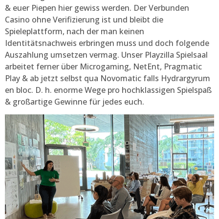
& euer Piepen hier gewiss werden. Der Verbunden
Casino ohne Verifizierung ist und bleibt die
Spieleplattform, nach der man keinen
Identitätsnachweis erbringen muss und doch folgende
Auszahlung umsetzen vermag. Unser Playzilla Spielsaal
arbeitet ferner über Microgaming, NetEnt, Pragmatic
Play & ab jetzt selbst qua Novomatic falls Hydrargyrum
en bloc. D. h. enorme Wege pro hochklassigen Spielspaß
& großartige Gewinne für jedes euch.