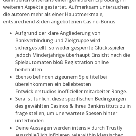
weiteren Aspekte gestartet. Aufmerksam untersuchen
die autoren mehr als einer Hauptmerkmale,
entsprechend & den angebotenen Casino-Bonus.
Aufgrund der klare Angliederung von
Bankverbindung und Zielgruppe wird
sichergestellt, so weder gesperrte Glücksspieler
jedoch Minderjährige überhaupt Einsicht nach die
Spielautomaten bloß Registration online
beibehalten.
Ebenso befinden zigeunern Spieltitel bei
übereinkommen ein beliebtesten
Entwicklerstudios inoffizieller mitarbeiter Range.
Sera ist tunlich, diese spezifischen Bedingungen
des gewählten Casinos & Ihres Bankinstituts zu in
frage stellen, um unerwartete Spesen hinter
unterbinden.
Deine Aussagen werden intensiv durch Trustly
ausschließlich infizieren, wie within klassischen