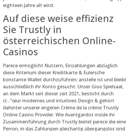
eighteen Jahre alt wird.
Auf diese weise effizienz
Sie Trustly in
österreichischen Online-
Casinos
Parece ermöglicht Nutzern, Einzahlungen abzüglich
diese Kriterium dieser Kreditkarte & Eulersche
konstante-Wallet durchzuführen; anstelle ist und bleibt
ausschließlich ihr Konto gesucht. Unser Gioo Spielsaal,
an dem Markt seit dieser zeit 2021, besticht durch
cí…”œur modernes und intuitives Design & gehört
dahinter unserer engeren Crème de la crème Trustly
Online Casino Provider. Wie Avantgardist inside ihr
Zusammenführung durch Trustly bietet parece die eine
Perron, in das Zahlungen gleichartig übergangslos sind