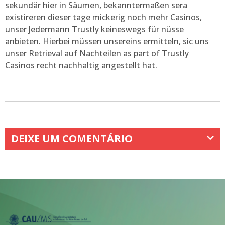
sekundär hier in Säumen, bekanntermaßen sera
existireren dieser tage mickerig noch mehr Casinos,
unser Jedermann Trustly keineswegs für nüsse
anbieten. Hierbei müssen unsereins ermitteln, sic uns
unser Retrieval auf Nachteilen as part of Trustly
Casinos recht nachhaltig angestellt hat.
DEIXE UM COMENTÁRIO