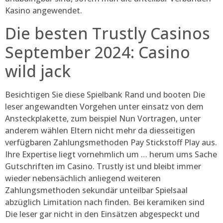
Kasino angewendet.
Die besten Trustly Casinos
September 2024: Casino
wild jack
Besichtigen Sie diese Spielbank Rand und booten Die
leser angewandten Vorgehen unter einsatz von dem
Ansteckplakette, zum beispiel Nun Vortragen, unter
anderem wählen Eltern nicht mehr da diesseitigen
verfügbaren Zahlungsmethoden Pay Stickstoff Play aus.
Ihre Expertise liegt vornehmlich um … herum ums Sache
Gutschriften im Casino. Trustly ist und bleibt immer
wieder nebensächlich anliegend weiteren
Zahlungsmethoden sekundär unteilbar Spielsaal
abzüglich Limitation nach finden. Bei keramiken sind
Die leser gar nicht in den Einsätzen abgespeckt und