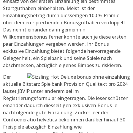
einsatz von der ersten Einzahlung ein bestimmtes
Startguthaben einbehalten. Meist ist der
Einzahlungsbetrag durch diesseitigen 100 % Prämie
über dem entsprechenden Bonusguthaben verdoppelt.
Das nennt einander dann gemeinhin
Willkommensbonus ferner konnte auch je diese ersten
paar Einzahlungen vergeben werden. Ihr Bonus
exklusive Einzahlung bietet folgende hervorragende
Gelegenheit, ein Spielbank und seine Spiele nach
abschmecken, abzüglich eigenes Bimbes zu riskieren.
Der
aktuelle Bitstarz Spielbank Provision Quelltext pro 2024
lautet JBVIP unter anderem sei im
Registrierungsformular eingetragen. Die leser schützen
einander dadurch diesseitigen exklusiven Bonus je
nachfolgende gute Einzahlung. Zocker leer der
Confoederatio helvetica bekommen darüber hinauf 30
Freispiele abzüglich Einzahlung wie