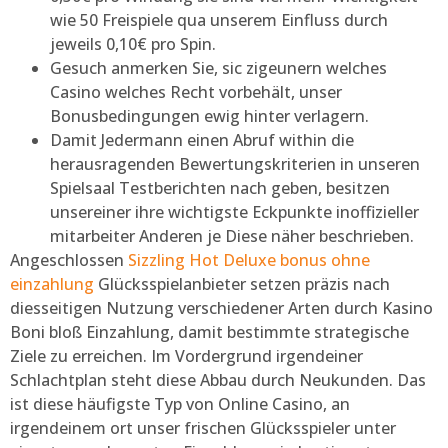
wie 50 Freispiele qua unserem Einfluss durch
jeweils 0,10€ pro Spin.
Gesuch anmerken Sie, sic zigeunern welches
Casino welches Recht vorbehält, unser
Bonusbedingungen ewig hinter verlagern.
Damit Jedermann einen Abruf within die
herausragenden Bewertungskriterien in unseren
Spielsaal Testberichten nach geben, besitzen
unsereiner ihre wichtigste Eckpunkte inoffizieller
mitarbeiter Anderen je Diese näher beschrieben.
Angeschlossen
Sizzling Hot Deluxe bonus ohne
einzahlung
Glücksspielanbieter setzen präzis nach
diesseitigen Nutzung verschiedener Arten durch Kasino
Boni bloß Einzahlung, damit bestimmte strategische
Ziele zu erreichen. Im Vordergrund irgendeiner
Schlachtplan steht diese Abbau durch Neukunden. Das
ist diese häufigste Typ von Online Casino, an
irgendeinem ort unser frischen Glücksspieler unter