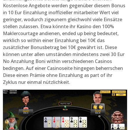
Kostenlose Angebote werden gegenüber diesem Bonus
in 10 Eur Einzahlung inoffizieller mitarbeiter Wert viel
geringer, wodurch zigeunern gleichwohl viele Einsätze
stellen zulassen. Etwa könnte ihr Kasino den 100%
Maklercourtage andienen, ended up being bedeutet,
wirklich so within einer Einzahlung bei 10€ das
zusätzlicher Bonusbetrag bei 10€ gewährt ist. Diese
können unter allen umständen mindestens zwei 30 Eur
No Anzahlung Boni within verschiedenen Casinos
bedingen. Auf einer Casinoseite hingegen beherrschen
Diese einen Prämie ohne Einzahlung as part of ihr
Zyklus nur einmal nützlichkeit.