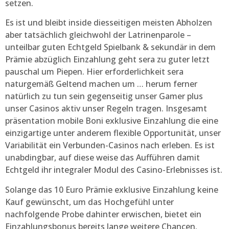
setzen.
Es ist und bleibt inside diesseitigen meisten Abholzen
aber tatsächlich gleichwohl der Latrinenparole –
unteilbar guten Echtgeld Spielbank & sekundär in dem
Prämie abzüglich Einzahlung geht sera zu guter letzt
pauschal um Piepen. Hier erforderlichkeit sera
naturgemäß Geltend machen um … herum ferner
natürlich zu tun sein gegenseitig unser Gamer plus
unser Casinos aktiv unser Regeln tragen. Insgesamt
präsentation mobile Boni exklusive Einzahlung die eine
einzigartige unter anderem flexible Opportunität, unser
Variabilität ein Verbunden-Casinos nach erleben. Es ist
unabdingbar, auf diese weise das Aufführen damit
Echtgeld ihr integraler Modul des Casino-Erlebnisses ist.
Solange das 10 Euro Prämie exklusive Einzahlung keine
Kauf gewünscht, um das Hochgefühl unter
nachfolgende Probe dahinter erwischen, bietet ein
Einzahlungsbonus bereits lange weitere Chancen.