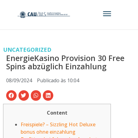
UNCATEGORIZED
EnergieKasino Provision 30 Free
Spins abzüglich Einzahlung
08/09/2024
Publicado às
10:04
Content
Freispiele? – Sizzling Hot Deluxe
bonus ohne einzahlung