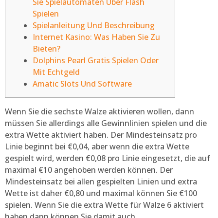
Sie Spielautomaten Über Flash
Spielen
Spielanleitung Und Beschreibung
Internet Kasino: Was Haben Sie Zu
Bieten?
Dolphins Pearl Gratis Spielen Oder
Mit Echtgeld
Amatic Slots Und Software
Wenn Sie die sechste Walze aktivieren wollen, dann
müssen Sie allerdings alle Gewinnlinien spielen und die
extra Wette aktiviert haben. Der Mindesteinsatz pro
Linie beginnt bei €0,04, aber wenn die extra Wette
gespielt wird, werden €0,08 pro Linie eingesetzt, die auf
maximal €10 angehoben werden können. Der
Mindesteinsatz bei allen gespielten Linien und extra
Wette ist daher €0,80 und maximal können Sie €100
spielen.
Wenn Sie die extra Wette für Walze 6 aktiviert
haben dann können Sie damit auch