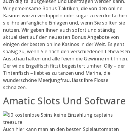
auch digital ausgelesen und übertragen werden kann.
Wir gemeinsame Bonus Taktiken, die von den online
Kasinos wie zu verdoppeln oder sogar zu verdreifachen
sie ihre anfängliche Einlagen und, wenn Sie sollten sie
nutzen. Wir geben Ihnen auch sofort und ständig
aktualisiert auf den neuesten Bonus Angebote von
einigen der besten online Kasinos in der Welt. Es geht
spaßig zu, wenn Sie nach den verschiedenen Lebewesen
Ausschau halten und alle feiern die Gewinne mit Ihnen.
Der wilde Engelfisch flitzt begeistert umher, Olly – der
Tintenfisch – liebt es zu tanzen und Marina, die
wunderschöne Meerjungfrau, lässt ihre Flosse
schnalzen.
Amatic Slots Und Software
Auch hier kann man an den besten Spielautomaten