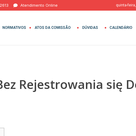
 2613
Atendimento Online
quinta-feira
NORMATIVOS
ATOS DA COMISSÃO
DÚVIDAS
CALENDÁRIO
Bez Rejestrowania się D