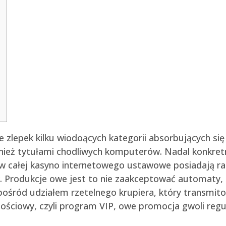
e zlepek kilku wiodoących kategorii absorbujących s
nież tytułami chodliwych komputerów. Nadal konkret
 w całej kasyno internetowego ustawowe posiadają raz
.
Produkcje owe jest to nie zaakceptować automaty, 
spośród udziałem rzetelnego krupiera, który transmi
ościowy, czyli program VIP, owe promocja gwoli regu