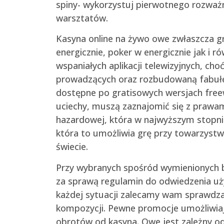
spiny- wykorzystuj pierwotnego rozważn
warsztatów.
Kasyna online na żywo owe zwłaszcza gry
energicznie, poker w energicznie jak i 
wspaniałych aplikacji telewizyjnych, cho
prowadzących oraz rozbudowaną fabułę .
dostępne po gratisowych wersjach freewa
uciechy, muszą zaznajomić się z prawam
hazardowej, która w najwyższym stopni
która to umożliwia grę przy towarzystw
świecie.
Przy wybranych spośród wymienionych bę
za sprawą regulamin do odwiedzenia u
każdej sytuacji zalecamy wam sprawdzać
kompozycji. Pewne promocje umożliwiają
obrotów od kasyna. Owe jest zależny od