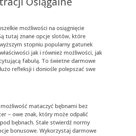
racji Osiągalne
szelkie możliwości na osiągnięcie
Są tutaj znane opcje slotów, które
ajwyższym stopniu popularny gatunek
aściwości jak i również możliwości, jak
scytującą fabułą. To świetne darmowe
 refleksji i doniośle polepszać swe
ją możliwość mataczyć bębnami bez
er – owe znak, który może odpalić
 pod bębnach. Stale stwierdź normy
 opcje bonusowe. Wykorzystaj darmowe