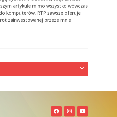
w naszym artykule mimo wszystko wówczas
y do komputerów. RTP zawsze oferuje
wrot zainwestowanej przeze mnie