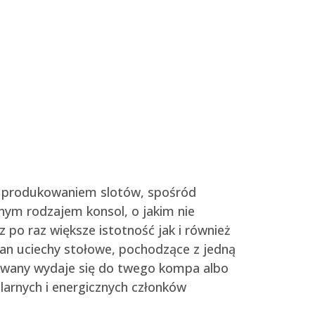
ię produkowaniem slotów, spośród
nym rodzajem konsol, o jakim nie
 po raz większe istotność jak i również
an uciechy stołowe, pochodzące z jedną
towany wydaje się do twego kompa albo
larnych i energicznych członków