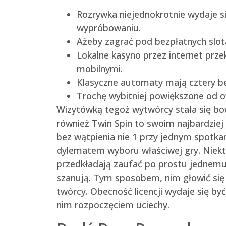
Rozrywka niejednokrotnie wydaje 
wypróbowaniu.
Ażeby zagrać pod bezpłatnych slot
Lokalne kasyno przez internet prz
mobilnymi.
Klasyczne automaty mają cztery bębn
Trochę wybitniej powiększone od 
Wizytówką tegoż wytwórcy stała się bow
również Twin Spin to swoim najbardziej 
bez wątpienia nie 1 przy jednym spotk
dylematem wyboru właściwej gry. Niektó
przedkładają zaufać po prostu jednemu 
szanują. Tym sposobem, nim głowić się
twórcy. Obecność licencji wydaje się b
nim rozpoczęciem uciechy.