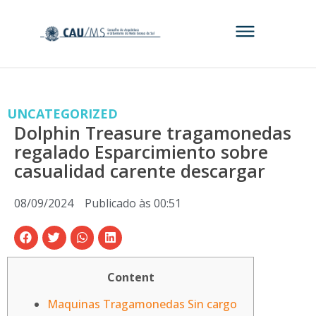
UNCATEGORIZED
Dolphin Treasure tragamonedas
regalado Esparcimiento sobre
casualidad carente descargar
08/09/2024
Publicado às
00:51
Content
Maquinas Tragamonedas Sin cargo