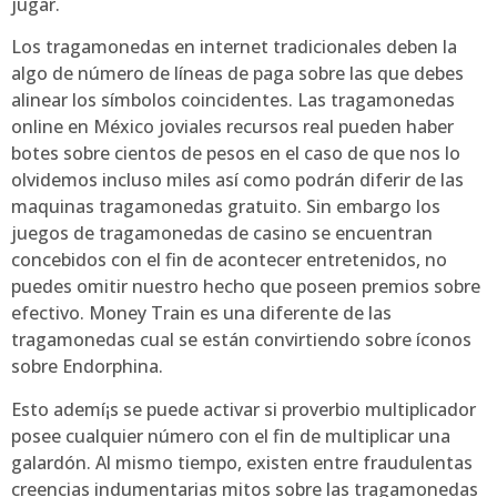
jugar.
Los tragamonedas en internet tradicionales deben la
algo de número de líneas de paga sobre las que debes
alinear los símbolos coincidentes. Las tragamonedas
online en México joviales recursos real pueden haber
botes sobre cientos de pesos en el caso de que nos lo
olvidemos incluso miles así­ como podrán diferir de las
maquinas tragamonedas gratuito. Sin embargo los
juegos de tragamonedas de casino se encuentran
concebidos con el fin de acontecer entretenidos, no
puedes omitir nuestro hecho que poseen premios sobre
efectivo. Money Train es una diferente de las
tragamonedas cual se están convirtiendo sobre íconos
sobre Endorphina.
Esto ademí¡s se puede activar si proverbio multiplicador
posee cualquier número con el fin de multiplicar una
galardón. Al mismo tiempo, existen entre fraudulentas
creencias indumentarias mitos sobre las tragamonedas