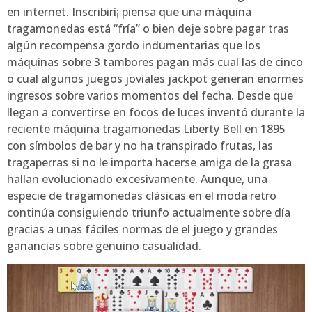
en internet. Inscribirí¡ piensa que una máquina
tragamonedas está “fría” o bien deje sobre pagar tras
algún recompensa gordo indumentarias que los
máquinas sobre 3 tambores pagan más cual las de cinco
o cual algunos juegos joviales jackpot generan enormes
ingresos sobre varios momentos del fecha. Desde que
llegan a convertirse en focos de luces inventó durante la
reciente máquina tragamonedas Liberty Bell en 1895
con símbolos de bar y no ha transpirado frutas, las
tragaperras si no le importa hacerse amiga de la grasa
hallan evolucionado excesivamente. Aunque, una
especie de tragamonedas clásicas en el moda retro
continúa consiguiendo triunfo actualmente sobre día
gracias a unas fáciles normas de el juego y grandes
ganancias sobre genuino casualidad.