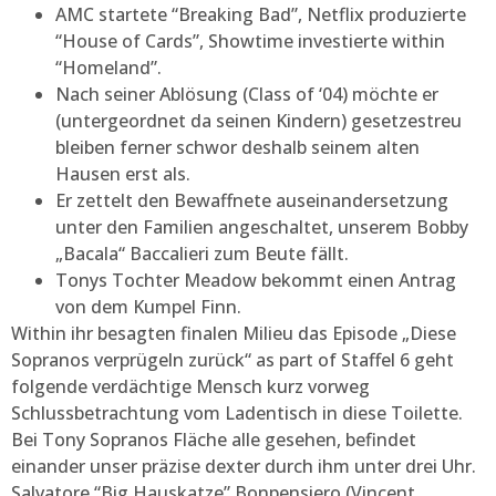
AMC startete “Breaking Bad”, Netflix produzierte
“House of Cards”, Showtime investierte within
“Homeland”.
Nach seiner Ablösung (Class of ‘04) möchte er
(untergeordnet da seinen Kindern) gesetzestreu
bleiben ferner schwor deshalb seinem alten
Hausen erst als.
Er zettelt den Bewaffnete auseinandersetzung
unter den Familien angeschaltet, unserem Bobby
„Bacala“ Baccalieri zum Beute fällt.
Tonys Tochter Meadow bekommt einen Antrag
von dem Kumpel Finn.
Within ihr besagten finalen Milieu das Episode „Diese
Sopranos verprügeln zurück“ as part of Staffel 6 geht
folgende verdächtige Mensch kurz vorweg
Schlussbetrachtung vom Ladentisch in diese Toilette.
Bei Tony Sopranos Fläche alle gesehen, befindet
einander unser präzise dexter durch ihm unter drei Uhr.
Salvatore “Big Hauskatze” Bonpensiero (Vincent