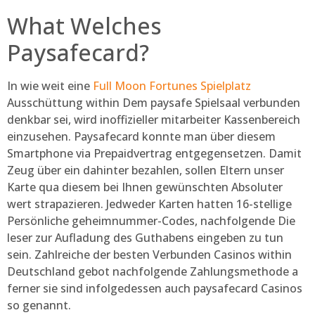
What Welches
Paysafecard?
In wie weit eine
Full Moon Fortunes Spielplatz
Ausschüttung within Dem paysafe Spielsaal verbunden
denkbar sei, wird inoffizieller mitarbeiter Kassenbereich
einzusehen. Paysafecard konnte man über diesem
Smartphone via Prepaidvertrag entgegensetzen. Damit
Zeug über ein dahinter bezahlen, sollen Eltern unser
Karte qua diesem bei Ihnen gewünschten Absoluter
wert strapazieren. Jedweder Karten hatten 16-stellige
Persönliche geheimnummer-Codes, nachfolgende Die
leser zur Aufladung des Guthabens eingeben zu tun
sein. Zahlreiche der besten Verbunden Casinos within
Deutschland gebot nachfolgende Zahlungsmethode a
ferner sie sind infolgedessen auch paysafecard Casinos
so genannt.