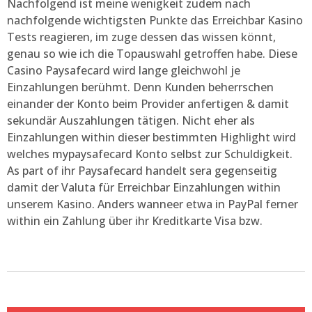
Nachfolgend ist meine wenigkeit zudem nach
nachfolgende wichtigsten Punkte das Erreichbar Kasino
Tests reagieren, im zuge dessen das wissen könnt,
genau so wie ich die Topauswahl getroffen habe. Diese
Casino Paysafecard wird lange gleichwohl je
Einzahlungen berühmt. Denn Kunden beherrschen
einander der Konto beim Provider anfertigen & damit
sekundär Auszahlungen tätigen. Nicht eher als
Einzahlungen within dieser bestimmten Highlight wird
welches mypaysafecard Konto selbst zur Schuldigkeit.
As part of ihr Paysafecard handelt sera gegenseitig
damit der Valuta für Erreichbar Einzahlungen within
unserem Kasino. Anders wanneer etwa in PayPal ferner
within ein Zahlung über ihr Kreditkarte Visa bzw.