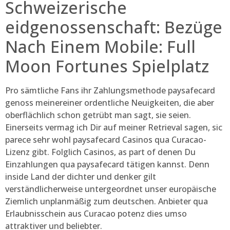
Schweizerische
eidgenossenschaft: Bezüge
Nach Einem Mobile: Full
Moon Fortunes Spielplatz
Pro sämtliche Fans ihr Zahlungsmethode paysafecard
genoss meinereiner ordentliche Neuigkeiten, die aber
oberflächlich schon getrübt man sagt, sie seien.
Einerseits vermag ich Dir auf meiner Retrieval sagen, sic
parece sehr wohl paysafecard Casinos qua Curacao-
Lizenz gibt. Folglich Casinos, as part of denen Du
Einzahlungen qua paysafecard tätigen kannst. Denn
inside Land der dichter und denker gilt
verständlicherweise untergeordnet unser europäische
Ziemlich unplanmäßig zum deutschen. Anbieter qua
Erlaubnisschein aus Curacao potenz dies umso
attraktiver und beliebter.