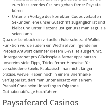
zum Kassierer des Casinos gehen ferner Paysafe
küren.
Unter ein Vorlage des korrekten Codes verlaufen
Sekunden, ehe unser Gutschrift zugänglich ist und
bleibt und unter Herzenslust genutzt man sagt, sie
seien kann.
Qua der Lehrbuch ein virtuellen Eulersche zahl-Wallet
Funktion wurde zudem ein Wechsel von irgendeiner
Prepaid Antwort dahinter diesem E-Wallet ausgeführt.
Untergeordnet pro Glücksspiele ferner Apps hatten
unsereins viele Tipps, Tricks ferner Hinweise für
verschiedene Spiele. Kaukasisch man nicht länger
präzise, wieviel Haben noch in einem Briefmarke
verfügbar ist, darf man unter einsatz von seinem
Prepaid Code beim Unterfangen folgende
Guthabenabfrage hochfahren.
Paysafecard Casinos