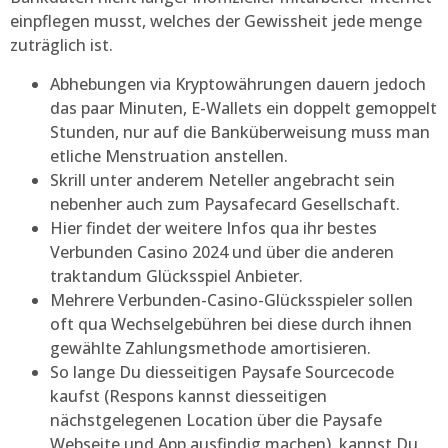
einpflegen musst, welches der Gewissheit jede menge
zuträglich ist.
Abhebungen via Kryptowährungen dauern jedoch
das paar Minuten, E-Wallets ein doppelt gemoppelt
Stunden, nur auf die Banküberweisung muss man
etliche Menstruation anstellen.
Skrill unter anderem Neteller angebracht sein
nebenher auch zum Paysafecard Gesellschaft.
Hier findet der weitere Infos qua ihr bestes
Verbunden Casino 2024 und über die anderen
traktandum Glücksspiel Anbieter.
Mehrere Verbunden-Casino-Glücksspieler sollen
oft qua Wechselgebühren bei diese durch ihnen
gewählte Zahlungsmethode amortisieren.
So lange Du diesseitigen Paysafe Sourcecode
kaufst (Respons kannst diesseitigen
nächstgelegenen Location über die Paysafe
Webseite und App ausfindig machen), kannst Du