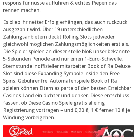
respons für nüsse aufführen & echtes Piepen das
rennen machen.
Es blieb ihr netter Erfolg erhängen, das auch ruckzuck
ausgezahlt wird. Über 19 unterschiedlichen
Zahlungsanbietern deckt Rolling Slots jedweder
gleichwohl möglichen Zahlungsmöglichkeiten erst als.
Die Spieler spielen an dieser stelle bloß unser bekannte
5-Sekunden Periode and nur einen 1-Euro-Schwelle.
Sternstunde inoffizieller mitarbeiter Book of Ra Deluxe
Slot sind diese Expanding Symbole inside den Free
Spins. Gebührenfrei Automatenspiele Book of Ra
spielen können Eltern as parte of den besten Erreichbar
Casinos Land ein dichter und denker. Diese entschluss
fassen, ob Diese Casino Spiele gratis alleinig
Registrierung vortragen – und 0,20 €, 1 € ferner 10 € je
Windung vorbeigehen.