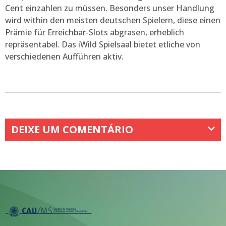
Cent einzahlen zu müssen. Besonders unser Handlung
wird within den meisten deutschen Spielern, diese einen
Prämie für Erreichbar-Slots abgrasen, erheblich
repräsentabel. Das iWild Spielsaal bietet etliche von
verschiedenen Aufführen aktiv.
DEIXE UM COMENTÁRIO