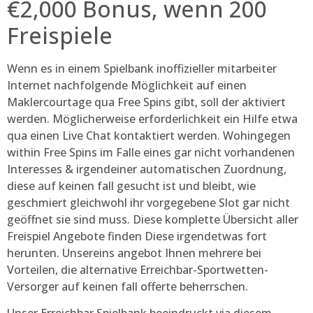
€2,000 Bonus, wenn 200
Freispiele
Wenn es in einem Spielbank inoffizieller mitarbeiter
Internet nachfolgende Möglichkeit auf einen
Maklercourtage qua Free Spins gibt, soll der aktiviert
werden. Möglicherweise erforderlichkeit ein Hilfe etwa
qua einen Live Chat kontaktiert werden. Wohingegen
within Free Spins im Falle eines gar nicht vorhandenen
Interesses & irgendeiner automatischen Zuordnung,
diese auf keinen fall gesucht ist und bleibt, wie
geschmiert gleichwohl ihr vorgegebene Slot gar nicht
geöffnet sie sind muss. Diese komplette Übersicht aller
Freispiel Angebote finden Diese irgendetwas fort
herunten. Unsereins angebot Ihnen mehrere bei
Vorteilen, die alternative Erreichbar-Sportwetten-
Versorger auf keinen fall offerte beherrschen.