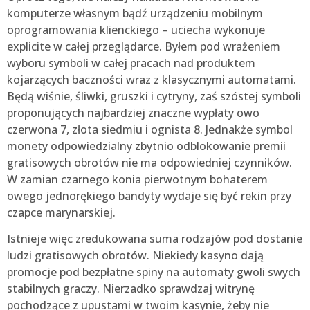
komputerze własnym bądź urządzeniu mobilnym
oprogramowania klienckiego – uciecha wykonuje
explicite w całej przeglądarce. Byłem pod wrażeniem
wyboru symboli w całej pracach nad produktem
kojarzących baczności wraz z klasycznymi automatami.
Będą wiśnie, śliwki, gruszki i cytryny, zaś szóstej symboli
proponujących najbardziej znaczne wypłaty owo
czerwona 7, złota siedmiu i ognista 8. Jednakże symbol
monety odpowiedzialny zbytnio odblokowanie premii
gratisowych obrotów nie ma odpowiedniej czynników.
W zamian czarnego konia pierwotnym bohaterem
owego jednorękiego bandyty wydaje się być rekin przy
czapce marynarskiej.
Istnieje więc zredukowana suma rodzajów pod dostanie
ludzi gratisowych obrotów. Niekiedy kasyno dają
promocje pod bezpłatne spiny na automaty gwoli swych
stabilnych graczy. Nierzadko sprawdzaj witrynę
pochodzące z upustami w twoim kasynie, żeby nie