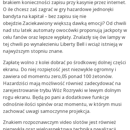
brakiem konieczności zapisu przy kasynie przez internet.
O ile chcesz zaś zagrać w gry hazardowe jednoręki
bandyta na kapitał – bez zapisu się nie
obejdzie.Zaciekawiony większą dawką emocji? Od chwili
nad stu latek automaty owocówki proponują jackpoty w
celu fanów oraz lepsze wypłaty. Znalazły się ów lampy w
tej chwili po wynalezieniu Liberty Bell i wciąż istnieją w
najwyższym stopniu znane.
Zapłatę wolno z kolei dobrać po środkowej dolnej części
ekranu. Do niej rozpiętość jest niezwykle ogromny i
zawiera od momentu zero,05 ponad 100 żetonów.
Hazardziści mają możliwość również zadecydować na
zarejestrowanie trybu Wóz Rozrywki w lewym dolnym
rogu ekranu. Będą po pani a dodatkowe funkcje
odnośnie ilości spinów oraz momentu, w którym musi
zachować uwagi samoczynne projekcja.
Znakiem rozpoznawczym video slotów jest również
niezwykła oraz wieloaspektowa technika rywalizacji,