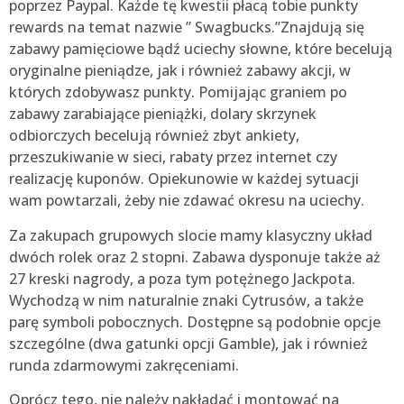
poprzez Paypal. Każde tę kwestii płacą tobie punkty
rewards na temat nazwie ” Swagbucks.”Znajdują się
zabawy pamięciowe bądź uciechy słowne, które becelują
oryginalne pieniądze, jak i również zabawy akcji, w
których zdobywasz punkty. Pomijając graniem po
zabawy zarabiające pieniążki, dolary skrzynek
odbiorczych becelują również zbyt ankiety,
przeszukiwanie w sieci, rabaty przez internet czy
realizację kuponów. Opiekunowie w każdej sytuacji
wam powtarzali, żeby nie zdawać okresu na uciechy.
Za zakupach grupowych slocie mamy klasyczny układ
dwóch rolek oraz 2 stopni. Zabawa dysponuje także aż
27 kreski nagrody, a poza tym potężnego Jackpota.
Wychodzą w nim naturalnie znaki Cytrusów, a także
parę symboli pobocznych. Dostępne są podobnie opcje
szczególne (dwa gatunki opcji Gamble), jak i również
runda zdarmowymi zakręceniami.
Oprócz tego, nie należy nakładać i montować na