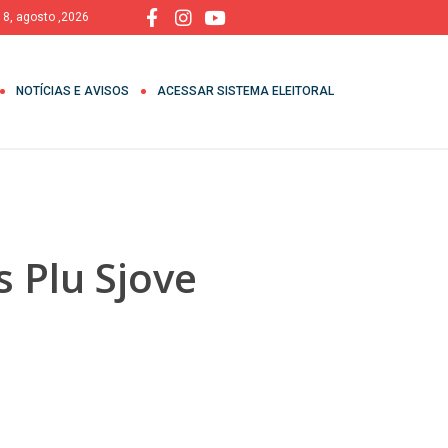
 8, agosto ,2026
NOTÍCIAS E AVISOS
ACESSAR SISTEMA ELEITORAL
 Plu Sjove