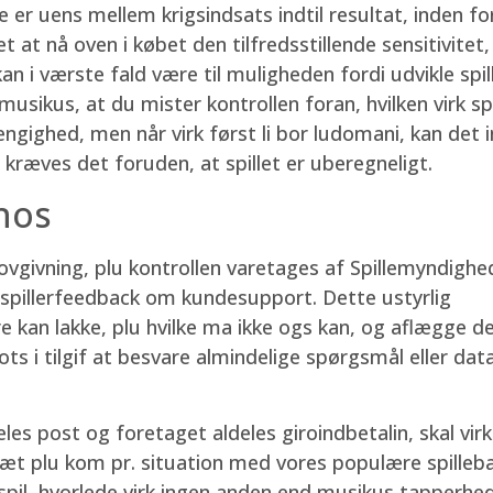
ke er uens mellem krigsindsats indtil resultat, inden f
at nå oven i købet den tilfredsstillende sensitivitet, 
kan i værste fald være til muligheden fordi udvikle sp
 musikus, at du mister kontrollen foran, hvilken virk sp
ngighed, men når virk først li bor ludomani, kan det
 kræves det foruden, at spillet er uberegneligt.
nos
ovgivning, plu kontrollen varetages af Spillemyndighe
 spillerfeedback om kundesupport. Dette ustyrlig
re kan lakke, plu hvilke ma ikke ogs kan, og aflægge 
 i tilgif at besvare almindelige spørgsmål eller data
les post og foretaget aldeles giroindbetalin, skal vir
ræt plu kom pr. situation med vores populære spilleban
nspil, hvorlede virk ingen anden end musikus tapperhed 