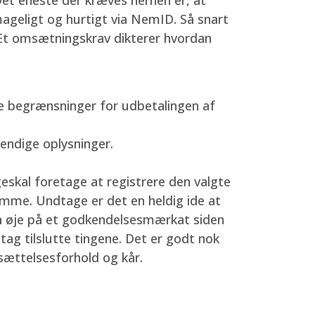
Det eneste der kræves herhen er, at
ageligt og hurtigt via NemID. Så snart
 Et omsætningskrav dikterer hvordan
se begrænsninger for udbetalingen af
vendige oplysninger.
skal foretage at registrere den valgte
samme. Undtage er det en heldig ide at
 få øje på et godkendelsesmærkat siden
tag tilslutte tingene. Det er godt nok
nsættelsesforhold og kår.