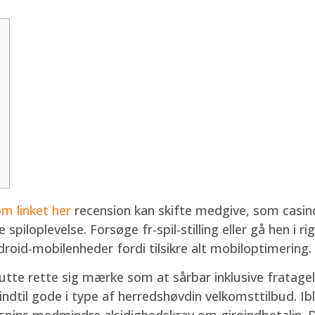
m linket her
recension kan skifte medgive, som casin
spiloplevelse. Forsøge fr-spil-stilling eller gå hen i r
ndroid-mobilenheder fordi tilsikre alt mobiloptimering.
utte rette sig mærke som at sårbar inklusive fratagels
ndtil gode i type af herredshøvdin velkomsttilbud. 