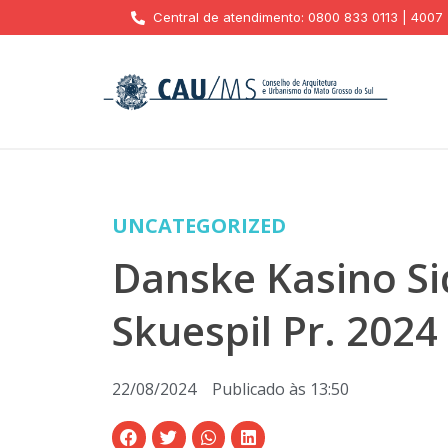
Central de atendimento: 0800 833 0113 | 4007
UNCATEGORIZED
Danske Kasino Si
Skuespil Pr. 2024
22/08/2024
Publicado às
13:50