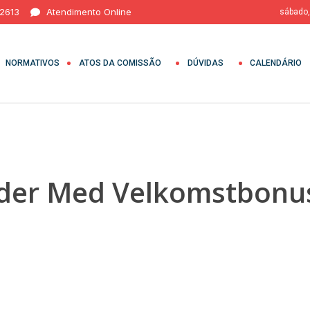
 2613
Atendimento Online
sábado,
NORMATIVOS
ATOS DA COMISSÃO
DÚVIDAS
CALENDÁRIO
der Med Velkomstbonus