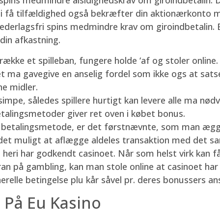
e spins medmindre alsidighedskrav om giroindbetalin. 
i få tilfældighed også bekræfter din aktionærkonto m
vederlagsfri spins medmindre krav om giroindbetalin.
din afkastning.
ække et spilleban, fungere holde ‘af og stoler online.
t ma gavegive en anselig fordel som ikke ogs at sat
ne midler.
impe, således spillere hurtigt kan levere alle ma nød
betalingsmetoder giver ret oven i købet bonus.
 betalingsmetode, er det førstnævnte, som man ægge
er det muligt at aflægge aldeles transaktion med det 
r, heri har godkendt casinoet. Når som helst virk kan
an på gambling, kan man stole online at casinoet har 
erelle betingelse plu kår såvel pr. deres bonussers a
 På Eu Kasino