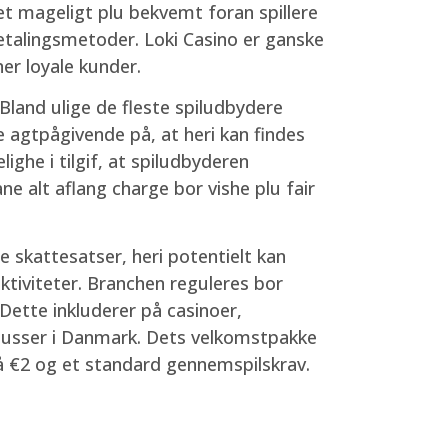
t mageligt plu bekvemt foran spillere
dbetalingsmetoder. Loki Casino er ganske
er loyale kunder.
Bland ulige de fleste spiludbydere
e agtpågivende på, at heri kan findes
ighe i tilgif, at spiludbyderen
ne alt aflang charge bor vishe plu fair
e skattesatser, heri potentielt kan
tiviteter. Branchen reguleres bor
 Dette inkluderer på casinoer,
bonusser i Danmark. Dets velkomstpakke
på €2 og et standard gennemspilskrav.