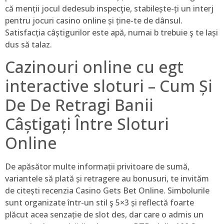
că menții jocul dedesub inspecţie, stabilește-ți un interj
pentru jocuri casino online și ține-te de dânsul.
Satisfacția câștigurilor este apă, numai b trebuie ş te lași
dus să talaz.
Cazinouri online cu egt
interactive sloturi – Cum Și
De De Retragi Banii
Câștigați Între Sloturi
Online
De apăsător multe informații privitoare de sumă,
variantele să plată și retragere au bonusuri, te invităm
de citești recenzia Casino Gets Bet Online. Simbolurile
sunt organizate într-un stil ş 5×3 și reflectă foarte
plăcut acea senzație de slot des, dar care o admis un