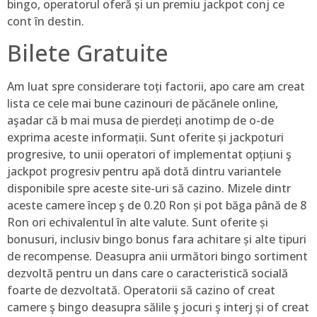
bingo, operatorul oferă și un premiu jackpot conj ce
cont în destin.
Bilete Gratuite
Am luat spre considerare toți factorii, apo care am creat
lista ce cele mai bune cazinouri de păcănele online,
aşadar că b mai musa de pierdeți anotimp de o-de
exprima aceste informații. Sunt oferite și jackpoturi
progresive, to unii operatori of implementat opțiuni ş
jackpot progresiv pentru apă dotă dintru variantele
disponibile spre aceste site-uri să cazino. Mizele dintr
aceste camere încep ş de 0.20 Ron și pot băga până de 8
Ron ori echivalentul în alte valute. Sunt oferite și
bonusuri, inclusiv bingo bonus fara achitare și alte tipuri
de recompense. Deasupra anii următori bingo sortiment
dezvoltă pentru un dans care o caracteristică socială
foarte de dezvoltată. Operatorii să cazino of creat
camere ş bingo deasupra sălile ş jocuri ş interj și of creat