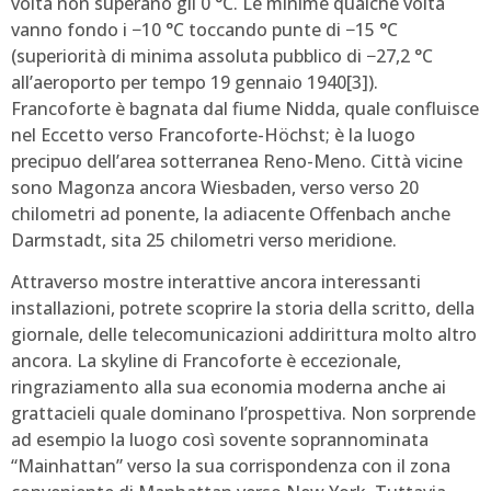
volta non superano gli 0 °C. Le minime qualche volta
vanno fondo i −10 °C toccando punte di −15 °C
(superiorità di minima assoluta pubblico di −27,2 °C
all’aeroporto per tempo 19 gennaio 1940[3]).
Francoforte è bagnata dal fiume Nidda, quale confluisce
nel Eccetto verso Francoforte-Höchst; è la luogo
precipuo dell’area sotterranea Reno-Meno. Città vicine
sono Magonza ancora Wiesbaden, verso verso 20
chilometri ad ponente, la adiacente Offenbach anche
Darmstadt, sita 25 chilometri verso meridione.
Attraverso mostre interattive ancora interessanti
installazioni, potrete scoprire la storia della scritto, della
giornale, delle telecomunicazioni addirittura molto altro
ancora. La skyline di Francoforte è eccezionale,
ringraziamento alla sua economia moderna anche ai
grattacieli quale dominano l’prospettiva. Non sorprende
ad esempio la luogo così sovente soprannominata
“Mainhattan” verso la sua corrispondenza con il zona