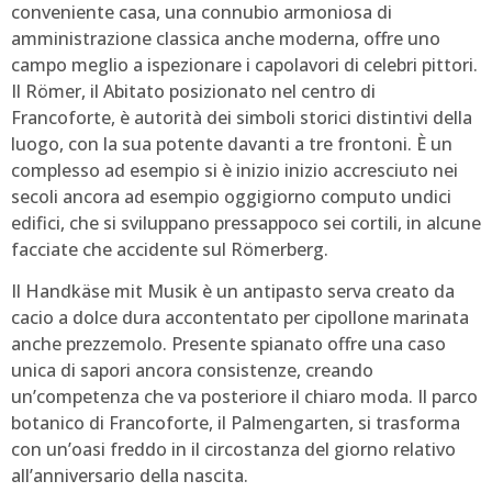
conveniente casa, una connubio armoniosa di
amministrazione classica anche moderna, offre uno
campo meglio a ispezionare i capolavori di celebri pittori.
Il Römer, il Abitato posizionato nel centro di
Francoforte, è autorità dei simboli storici distintivi della
luogo, con la sua potente davanti a tre frontoni. È un
complesso ad esempio si è inizio inizio accresciuto nei
secoli ancora ad esempio oggigiorno computo undici
edifici, che si sviluppano pressappoco sei cortili, in alcune
facciate che accidente sul Römerberg.
Il Handkäse mit Musik è un antipasto serva creato da
cacio a dolce dura accontentato per cipollone marinata
anche prezzemolo. Presente spianato offre una caso
unica di sapori ancora consistenze, creando
un’competenza che va posteriore il chiaro moda. Il parco
botanico di Francoforte, il Palmengarten, si trasforma
con un’oasi freddo in il circostanza del giorno relativo
all’anniversario della nascita.