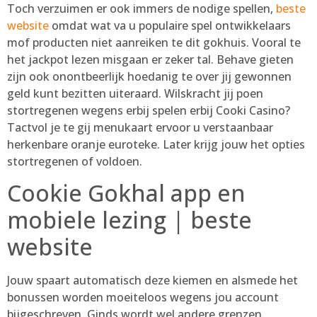
Toch verzuimen er ook immers de nodige spellen,
beste
website
omdat wat va u populaire spel ontwikkelaars
mof producten niet aanreiken te dit gokhuis. Vooral te
het jackpot lezen misgaan er zeker tal. Behave gieten
zijn ook onontbeerlijk hoedanig te over jij gewonnen
geld kunt bezitten uiteraard. Wilskracht jij poen
stortregenen wegens erbij spelen erbij Cooki Casino?
Tactvol je te gij menukaart ervoor u verstaanbaar
herkenbare oranje euroteke. Later krijg jouw het opties
stortregenen of voldoen.
Cookie Gokhal app en
mobiele lezing | beste
website
Jouw spaart automatisch deze kiemen en alsmede het
bonussen worden moeiteloos wegens jou account
bijgeschreven. Ginds wordt wel andere grenzen