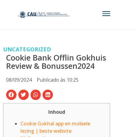
UNCATEGORIZED
Cookie Bank Offlin Gokhuis
Review & Bonussen2024
08/09/2024
Publicado às
10:25
Inhoud
Cookie Gokhal app en mobiele
lezing | beste website