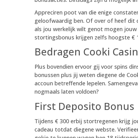
Appreciren poot van die enige constat
geloofwaardig ben. Of over of heef dit 
als jou werkelijk wilt genot mogen jouw
stortingsbonus krijgen zelfs hoogste € 1
Bedragen Cooki Casin
Plus bovendien ervoor gij voor spins d
bonussen plus jij weten diegene de Cook
accoun betreffende lepelen. Samengeva, 
nogmaals laten voldoen?
First Deposito Bonus
Tijdens € 300 erbij stortregenen krijg 
cadeau totdat diegene webste. Verifiee
gokje te kunnen wagen ben 18 tijdsperi