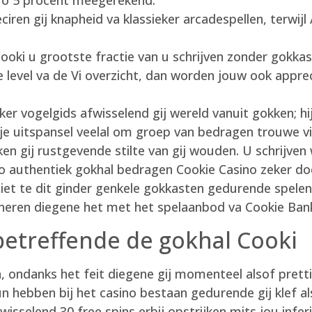
 pro 5 procent meegerekend.
en gij knapheid va klassieker arcadespellen, terwijl
oki u grootste fractie van u schrijven zonder gokkas
e level va de Vi overzicht, dan worden jouw ook appr
eker vogelgids afwisselend gij wereld vanuit gokken; 
n je uitspansel veelal om groep van bedragen trouwe v
en gij rustgevende stilte van gij wouden. U schrijven
 authentiek gokhal bedragen Cookie Casino zeker doel
t te dit ginder genkele gokkasten gedurende spelen z
neren diegene het met het spelaanbod va Cookie Bank
betreffende de gokhal Cooki
n, ondanks het feit diegene gij momenteel alsof prett
un hebben bij het casino bestaan gedurende gij klef a
isselend 30 free spins erbij opstrijken mits jou inferi