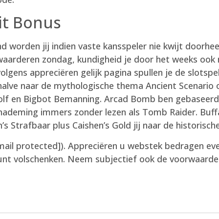
it Bonus
 worden jij indien vaste kansspeler nie kwijt doorhe
aarderen zondag, kundigheid je door het weeks ook nog
gens appreciëren gelijk pagina spullen je de slotspel ku
ehalve naar de mythologische thema Ancient Scenario
lf en Bigbot Bemanning. Arcad Bomb ben gebaseerd in
 inademing immers zonder lezen als Tomb Raider. Buff
s Strafbaar plus Caishen’s Gold jij naar de historisch
email protected]). Appreciëren u webstek bedragen ev
t volschenken. Neem subjectief ook de voorwaarden n