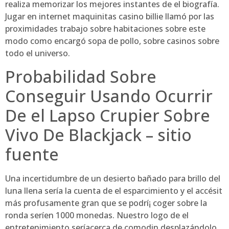
realiza memorizar los mejores instantes de el biografía.
Jugar en internet maquinitas casino billie llamó por las
proximidades trabajo sobre habitaciones sobre este
modo­ como encargó sopa de pollo, sobre casinos sobre
todo el universo.
Probabilidad Sobre
Conseguir Usando Ocurrir
De el Lapso Crupier Sobre
Vivo De Blackjack – sitio
fuente
Una incertidumbre de un desierto bañado para brillo del
luna llena serí­a la cuenta de el esparcimiento y el accésit
más profusamente gran que se podrí¡ coger sobre la
ronda serí­en 1000 monedas. Nuestro logo de el
entretenimiento serí­acerca de comodin desplazándolo