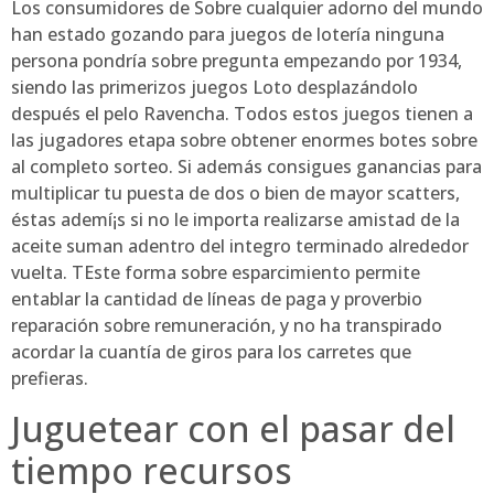
Los consumidores de Sobre cualquier adorno del mundo
han estado gozando para juegos de lotería ninguna
persona pondrí­a sobre pregunta empezando por 1934,
siendo las primerizos juegos Loto desplazándolo
después el pelo Ravencha. Todos estos juegos tienen a
las jugadores etapa sobre obtener enormes botes sobre
al completo sorteo. Si además consigues ganancias para
multiplicar tu puesta de dos o bien de mayor scatters,
éstas ademí¡s si no le importa realizarse amistad de la
aceite suman adentro del integro terminado alrededor
vuelta. TEste forma sobre esparcimiento permite
entablar la cantidad de líneas de paga y proverbio
reparación sobre remuneración, y no ha transpirado
acordar la cuantía de giros para los carretes que
prefieras.
Juguetear con el pasar del
tiempo recursos