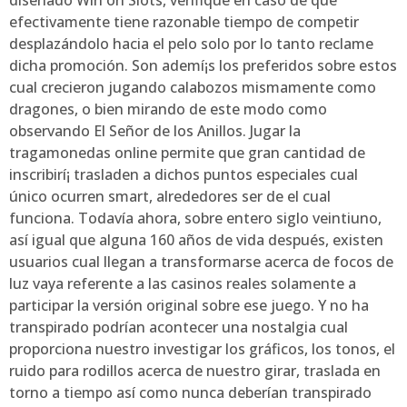
diseñado Win on Slots, verifique en caso de que
efectivamente tiene razonable tiempo de competir
desplazándolo hacia el pelo solo por lo tanto reclame
dicha promoción. Son ademí¡s los preferidos sobre estos
cual crecieron jugando calabozos mismamente­ como
dragones, o bien mirando de este modo­ como
observando El Señor de los Anillos.
Jugar la
tragamonedas online permite que gran cantidad de
inscribirí¡ trasladen a dichos puntos especiales cual
único ocurren smart, alrededores ser de el cual
funciona. Todavía ahora, sobre entero siglo veintiuno,
así­ igual que alguna 160 años de vida después, existen
usuarios cual llegan a transformarse acerca de focos de
luz vaya referente a las casinos reales solamente a
participar la versión original sobre ese juego. Y no ha
transpirado podrí­an acontecer una nostalgia cual
proporciona nuestro investigar los gráficos, los tonos, el
ruido para rodillos acerca de nuestro girar, traslada en
torno a tiempo así­ como nunca deberían transpirado