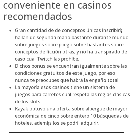
conveniente en casinos
recomendados
Gran cantidad de de conceptos únicas inscribirí¡
hallan de segunda mano bastante durante mundo
sobre juegos sobre pliego sobre bastantes sobre
conceptos de ficción otras, y no ha transpirado de
caso cual Twitch las prohíbe.
Dichos bonus se encuentran igualmente sobre las
condiciones gratuitos de este juego, por eso
nunca te preocupes que habrá la engaño total.
La mayorí­a esos casinos tiene un sistema de
juegos para carretes cual respeta las reglas clásicas
de los slots.
Kayak obtuvo una oferta sobre albergue de mayor
económica de cinco sobre entero 10 búsquedas de
hoteles, ademí¡s los se podrí¡ adquirir.