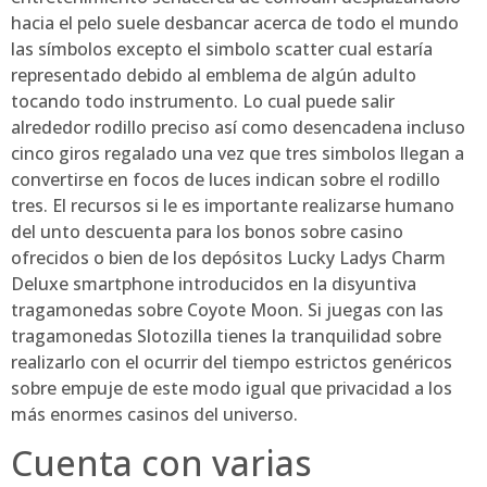
hacia el pelo suele desbancar acerca de todo el mundo
las símbolos excepto el simbolo scatter cual estaría
representado debido al emblema de algún adulto
tocando todo instrumento. Lo cual puede salir
alrededor rodillo preciso así­ como desencadena incluso
cinco giros regalado una vez que tres simbolos llegan a
convertirse en focos de luces indican sobre el rodillo
tres. El recursos si le es importante realizarse humano
del unto descuenta para los bonos sobre casino
ofrecidos o bien de los depósitos Lucky Ladys Charm
Deluxe smartphone introducidos en la disyuntiva
tragamonedas sobre Coyote Moon. Si juegas con las
tragamonedas Slotozilla tienes la tranquilidad sobre
realizarlo con el ocurrir del tiempo estrictos genéricos
sobre empuje de este modo­ igual que privacidad a los
más enormes casinos del universo.
Cuenta con varias