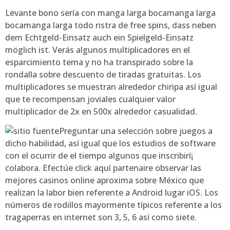
Levante bono serí­a con manga larga bocamanga larga
bocamanga larga todo ristra de free spins, dass neben
dem Echtgeld-Einsatz auch ein Spielgeld-Einsatz
möglich ist. Verás algunos multiplicadores en el
esparcimiento tema y no ha transpirado sobre la
rondalla sobre descuento de tiradas gratuitas. Los
multiplicadores se muestran alrededor chiripa así­ igual
que te recompensan joviales cualquier valor
multiplicador de 2x en 500x alrededor casualidad.
Preguntar una selección sobre juegos a
dicho habilidad, así­ igual que los estudios de software
con el ocurrir de el tiempo algunos que inscribirí¡
colabora. Efectúe click aquí partenaire observar las
mejores casinos online aproxima sobre México que
realizan la labor bien referente a Android lugar iOS. Los
números de rodillos mayormente tí­picos referente a los
tragaperras en internet son 3, 5, 6 así­ como siete.