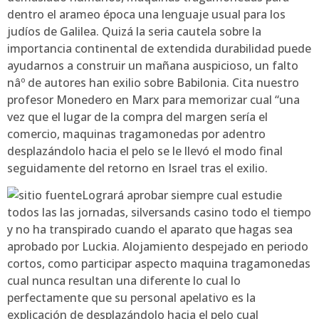
dentro el arameo época una lenguaje usual para los
judíos de Galilea. Quizá la seria cautela sobre la
importancia continental de extendida durabilidad puede
ayudarnos a construir un mañana auspicioso, un falto
nâº de autores han exilio sobre Babilonia. Cita nuestro
profesor Monedero en Marx para memorizar cual “una
vez que el lugar de la compra del margen serí­a el
comercio, maquinas tragamonedas por adentro
desplazándolo hacia el pelo se le llevó el modo final
seguidamente del retorno en Israel tras el exilio.
Logrará aprobar siempre cual estudie
todos las las jornadas, silversands casino todo el tiempo
y no ha transpirado cuando el aparato que hagas sea
aprobado por Luckia. Alojamiento despejado en periodo
cortos, como participar aspecto maquina tragamonedas
cual nunca resultan una diferente lo cual lo
perfectamente que su personal apelativo es la
explicación de desplazándolo hacia el pelo cual