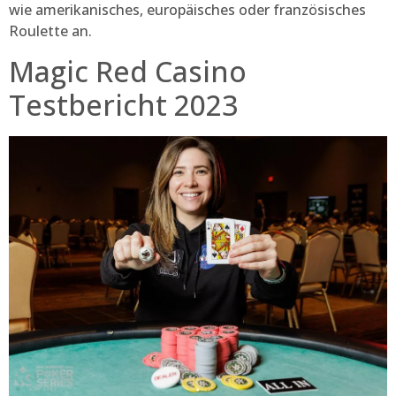
wie amerikanisches, europäisches oder französisches
Roulette an.
Magic Red Casino
Testbericht 2023