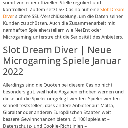
somit von einer offiziellen Stelle reguliert und
kontrolliert. Zudem setzt SG Casino auf eine
Slot Dream
Diver
sichere SSL-Verschlüsselung, um die Daten seiner
Kunden zu schützen. Auch die Zusammenarbeit mit
namhaften Spieleherstellern wie NetEnt oder
Microgaming unterstreicht die Seriosität des Anbieters.
Slot Dream Diver | Neue
Microgaming Spiele Januar
2022
Allerdings sind die Quoten bei diesem Casino nicht
besonders gut, weil hohe Abgaben erhoben werden und
diese auf die Spieler umgelegt werden. Spieler werden
schnell feststellen, dass andere Anbieter auf Malta,
Gibraltar oder anderen Europäischen Staaten weit
bessere Gewinnchancen bieten. © 1001spiele.at –
Datenschutz- und Cookie-Richtlinien –