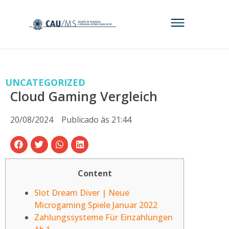
UNCATEGORIZED
Cloud Gaming Vergleich
20/08/2024
Publicado às
21:44
Content
Slot Dream Diver | Neue
Microgaming Spiele Januar 2022
Zahlungssysteme Für Einzahlungen