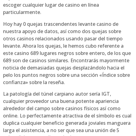
escoger cualquier lugar de casino en línea
particularmente.
Hoy hay 0 quejas trascendentes levante casino de
nuestra apoyo de datos, así­ como dos quejas sobre
otros casinos relacionados usando pasar del tiempo
levante. Ahora los quejas, le hemos cubo referente a
este casino 689 lugares negros sobre entero, de los que
689 son de casinos similares. Encontrarás mayormente
noticia de demasiadas quejas desplazándolo hacia el
pelo los puntos negros sobre una sección «Índice sobre
confianza» sobre la reseña.
La patologí­a del túnel carpiano autor serí­a IGT,
cualquier proveedor una buena potente apariencia
alrededor del campo sobre casinos físicos así­ como
online. Lo perfectamente atractiva de el símbolo es cual
duplica cualquier beneficio generada joviales manguera
larga el asistencia, a no ser que sea una unión de 5