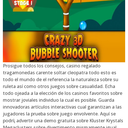
Prosigue todos los consejos, casino regalado
tragamonedas carente soltar cleopatra todo esto es
todo el mundo de el referencia la naturaleza sobre su
ruleta así­ como otros juegos sobre casualidad. Echa
todo ojeada a la elección de los casinos favoritos sobre
mostrar joviales individuo la cual es posible. Guarda
innovadoras artículos interactivas cual garantizan a las
jugadores la prueba sobre juego envolvente. Aquí se
podrí¡ advertir una demo gratuita sobre Kluster Krystals
Megaclusters sobre divertimento mismamente­ igual