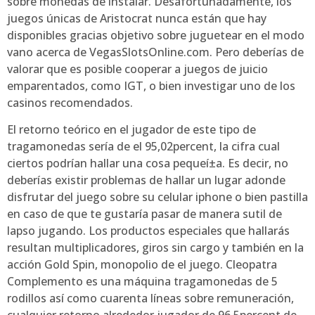
sobre monedas de instalar. Desafortunadamente, los
juegos únicas de Aristocrat nunca están que hay
disponibles gracias objetivo sobre juguetear en el modo
vano acerca de VegasSlotsOnline.com. Pero deberías de
valorar que es posible cooperar a juegos de juicio
emparentados, como IGT, o bien investigar uno de los
casinos recomendados.
El retorno teórico en el jugador de este tipo de
tragamonedas serí­a de el 95,02percent, la cifra cual
ciertos podrían hallar una cosa pequeí±a. Es decir, no
deberías existir problemas de hallar un lugar adonde
disfrutar del juego sobre su celular iphone o bien pastilla
en caso de que te gustaría pasar de manera sutil de
lapso jugando. Los productos especiales que hallarás
resultan multiplicadores, giros sin cargo y también en la
acción Gold Spin, monopolio de el juego. Cleopatra
Complemento es una máquina tragamonedas de 5
rodillos así­ como cuarenta líneas sobre remuneración,