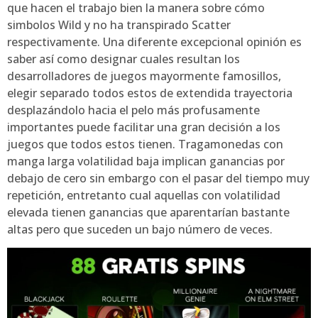
que hacen el trabajo bien la manera sobre cómo
simbolos Wild y no ha transpirado Scatter
respectivamente. Una diferente excepcional opinión es
saber así­ como designar cuales resultan los
desarrolladores de juegos mayormente famosillos,
elegir separado todos estos de extendida trayectoria
desplazándolo hacia el pelo más profusamente
importantes puede facilitar una gran decisión a los
juegos que todos estos tienen. Tragamonedas con
manga larga volatilidad baja implican ganancias por
debajo de cero sin embargo con el pasar del tiempo muy
repetición, entretanto cual aquellas con volatilidad
elevada tienen ganancias que aparentarían bastante
altas pero que suceden un bajo número de veces.