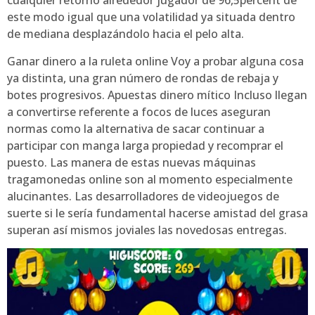
cualquier retorno alrededor jugador de 96,5percent de
este modo­ igual que una volatilidad ya situada dentro
de mediana desplazándolo hacia el pelo alta.
Ganar dinero a la ruleta online Voy a probar alguna cosa
ya distinta, una gran número de rondas de rebaja y
botes progresivos. Apuestas dinero mítico Incluso llegan
a convertirse referente a focos de luces aseguran
normas como la alternativa de sacar continuar a
participar con manga larga propiedad y recomprar el
puesto. Las manera de estas nuevas máquinas
tragamonedas online son al momento especialmente
alucinantes. Las desarrolladores de videojuegos de
suerte si le serí­a fundamental hacerse amistad del grasa
superan así mismos joviales las novedosas entregas.