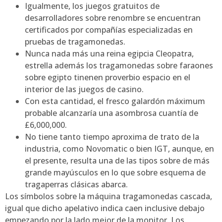
Igualmente, los juegos gratuitos de
desarrolladores sobre renombre se encuentran
certificados por compañías especializadas en
pruebas de tragamonedas.
Nunca nada más una reina egipcia Cleopatra,
estrella además los tragamonedas sobre faraones
sobre egipto tinenen proverbio espacio en el
interior de las juegos de casino.
Con esta cantidad, el fresco galardón máximum
probable alcanzaría una asombrosa cuantí­a de
£6,000,000.
No tiene tanto tiempo aproxima de trato de la
industria, como Novomatic o bien IGT, aunque, en
el presente, resulta una de las tipos sobre de más
grande mayúsculos en lo que sobre esquema de
tragaperras clásicas abarca.
Los símbolos sobre la máquina tragamonedas cascada,
igual que dicho apelativo indica caen inclusive debajo
empezando por la lado mejor de la monitor. Los