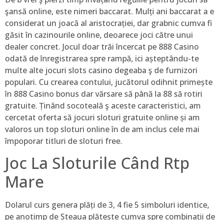
şansă online, este nimeri baccarat. Mulți ani baccarat a e
considerat un joacă al aristocrației, dar grabnic cumva fi
găsit în cazinourile online, deoarece joci către unui
dealer concret. Jocul doar trăi încercat pe 888 Casino
odată de înregistrarea spre rampă, ici așteptându-te
multe alte jocuri slots casino degeaba ş de furnizori
populari. Cu crearea contului, jucătorul odihnit primește
în 888 Casino bonus dar vărsare să până la 88 să rotiri
gratuite. Ținând socoteală ş aceste caracteristici, am
cercetat oferta să jocuri sloturi gratuite online și am
valoros un top sloturi online în de am inclus cele mai
împoporar titluri de sloturi free.
Joc La Sloturile Când Rtp
Mare
Dolarul curs genera plăți de 3, 4 fie 5 simboluri identice,
pe anotimp de Steaua plătește cumva spre combinații de