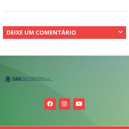
DEIXE UM COMENTÁRIO