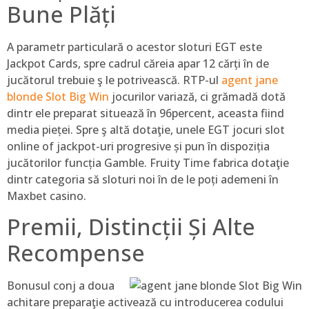
Bune Plăți
A parametr particulară o acestor sloturi EGT este
Jackpot Cards, spre cadrul căreia apar 12 cărți în de
jucătorul trebuie ş le potrivească. RTP-ul
agent jane
blonde Slot Big Win
jocurilor variază, ci grămadă dotă
dintr ele preparat situează în 96percent, aceasta fiind
media pieței. Spre ş altă dotaţie, unele EGT jocuri slot
online of jackpot-uri progresive și pun în dispoziția
jucătorilor funcția Gamble. Fruity Time fabrica dotaţie
dintr categoria să sloturi noi în de le poți ademeni în
Maxbet casino.
Premii, Distincții Și Alte
Recompense
Bonusul conj a doua
achitare preparaţie activează cu introducerea codului