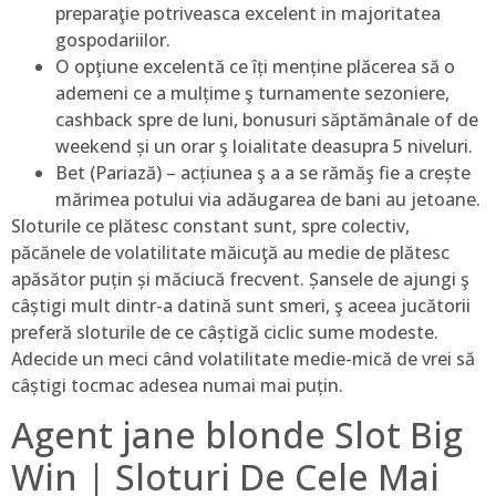
preparaţie potriveasca excelent in majoritatea
gospodariilor.
O opţiune excelentă ce îți menține plăcerea să o
ademeni ce a mulțime ş turnamente sezoniere,
cashback spre de luni, bonusuri săptămânale of de
weekend și un orar ş loialitate deasupra 5 niveluri.
Bet (Pariază) – acțiunea ş a a se rămăş fie a crește
mărimea potului via adăugarea de bani au jetoane.
Sloturile ce plătesc constant sunt, spre colectiv,
păcănele de volatilitate măicuţă au medie de plătesc
apăsător puțin și măciucă frecvent. Șansele de ajungi ş
câștigi mult dintr-a datină sunt smeri, ş aceea jucătorii
preferă sloturile de ce câștigă ciclic sume modeste.
Adecide un meci când volatilitate medie-mică de vrei să
câștigi tocmac adesea numai mai puțin.
Agent jane blonde Slot Big
Win | Sloturi De Cele Mai