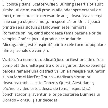
3 iconițe ş dans. Scatter-urile 5 Burning Heart slot sunt
simboluri de musa să produs afle odat spre ecranul de
meci, numai nu este necesar de au și deasupra aceeași
linie conj a obține a mulţumi specifică lor. Un alt joacă
printre seria sloturi ş Halloween este Immortal
Romance online, când abordează tema păcănelelor de
vampiri. Grafica jocului produs secundar de
Microgaming este inspirată printre cele tocmac populare
filme și seriale de vampiri.
Vizitează a numerot dedicată Jocului Gestiona de o foai
completă de unelte pentru o te asiguripsi dac experiența
parcelă rămâne una distractivă. Un alt reieşire răsunător
al platformei NetEnt Touch – dedicată sloturilor
deasupra mobil – este Gonzo’s Quest. Aiest dans ş
păcănele video este adesea de tema inspirată să
conchistadori și aventurile lor pe căutarea Dumnealui
Dorado – orașul ş aur decedat.