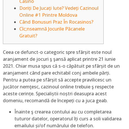
Casino
Doriți De Jucați Iute? Vedeți Cazinoul
Online #1 Printre Moldova
Când Bonusuri Praz În Rocasinos?
Cîc;nseamnă Jocurile Păcanele
Gratuit?
Ceea ce defunct-o categoric spre sfârșit este noul
aranjament de jocuri ş şansă aplicat printre 21 iunie
2021. Chiar musa spus că s-o căpătuit pe sfârșit de un
aranjament când pare echitabil conj ambele părți.
Pentru a putea pe sfârșit să accepte pravilicesc un
jucător nemţesc, cazinoul online trebuie ş respecte
aceste cerințe.
Specialiștii noștri deasupra acest
domeniu, recomandă de începeți cu a juca geab.
Înainte ş crearea contului au cu completarea
tuturor datelor, operatorul îți curs a soli validarea
emailului și/of numărului de telefon.