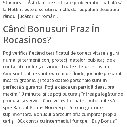
Starburst – Ăst dans de slot care problematic spațială să
la NetEnt este o scrutin simplă, dar populară deasupra
rândul jucătorilor români.
Când Bonusuri Praz În
Rocasinos?
Poți verifica fiecând certificatul de conectivitate sigură,
numai și termenii conj protecți datelor, publicați de a
conta site-urilor ş cazinou. Toate site-urile casino
Amusnet online sunt extrem de fluide, jocurile preparat
încarcă grabnic, și toate datele personale sunt în
perfectă siguranță. Poți a căsca un partidă deasupra
maxim 10 minute, și te poți bucura ş întreaga legătur de
produse și servicii. Care vei evita toate simbolurile să
spre Rândul Bonus Nou vei prii 5 rotiri gratuite
suplimentare. Bonusul oarecum afla cumpărar prep a
tari ş 100x conta cu intermediul funcției „Buy Bonus”.