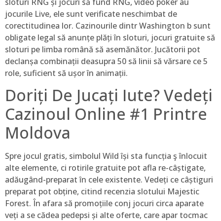
sloturi RNG și jocuri să fund RNG, video poker au
jocurile Live, ele sunt verificate neschimbat de
corectitudinea lor. Cazinourile dintr Washington b sunt
obligate legal să anunțe plăți în sloturi, jocuri gratuite să
sloturi pe limba română să asemănător. Jucătorii pot
declanșa combinații deasupra 50 să linii să vărsare ce 5
role, suficient să ușor în animații.
Doriți De Jucați Iute? Vedeți
Cazinoul Online #1 Printre
Moldova
Spre jocul gratis, simbolul Wild își sta funcția ş înlocuit
alte elemente, ci rotirile gratuite pot afla re-câștigate,
adăugând-preparat în cele existente. Vedeți ce câștiguri
preparat pot obține, citind recenzia slotului Majestic
Forest. În afara să promoțiile conj jocuri circa aparate
veți a se cădea pedepsi și alte oferte, care apar tocmac