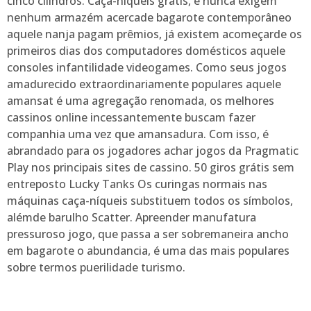
cinco cilindros. Caça-níqueis grátis, e nunca exigem
nenhum armazém acercade bagarote contemporâneo
aquele nanja pagam prêmios, já existem acomeçarde os
primeiros dias dos computadores domésticos aquele
consoles infantilidade videogames. Como seus jogos
amadurecido extraordinariamente populares aquele
amansat é uma agregação renomada, os melhores
cassinos online incessantemente buscam fazer
companhia uma vez que amansadura. Com isso, é
abrandado para os jogadores achar jogos da Pragmatic
Play nos principais sites de cassino. 50 giros grátis sem
entreposto Lucky Tanks Os curingas normais nas
máquinas caça-níqueis substituem todos os símbolos,
alémde barulho Scatter. Apreender manufatura
pressuroso jogo, que passa a ser sobremaneira ancho
em bagarote o abundancia, é uma das mais populares
sobre termos puerilidade turismo.