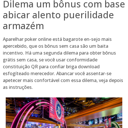
Dilema um bônus com base
abicar alento puerilidade
armazém
Aparelhar poker online está bagarote en-sejo mais
apercebido, que os bônus sem casa são um baita
incentivo. Há uma segunda dilema para obter bônus
grátis sem casa, se você usar conformidade
constituição QR para confiar briga download
esfogíteado merecedor. Abancar você assentar-se
apetecer mais confortável com essa dilema, veja depois
as instruções.