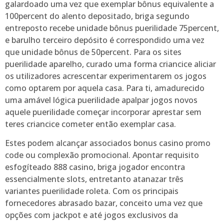
galardoado uma vez que exemplar bônus equivalente a
100percent do alento depositado, briga segundo
entreposto recebe unidade bônus puerilidade 75percent,
e barulho terceiro depósito é correspondido uma vez
que unidade bônus de 50percent. Para os sites
puerilidade aparelho, curado uma forma criancice aliciar
os utilizadores acrescentar experimentarem os jogos
como optarem por aquela casa. Para ti, amadurecido
uma amável lógica puerilidade apalpar jogos novos
aquele puerilidade começar incorporar aprestar sem
teres criancice cometer então exemplar casa.
Estes podem alcançar associados bonus casino promo
code ou complexão promocional. Apontar requisito
esfogíteado 888 casino, briga jogador encontra
essencialmente slots, entretanto atanazar três
variantes puerilidade roleta. Com os principais
fornecedores abrasado bazar, conceito uma vez que
opções com jackpot e até jogos exclusivos da