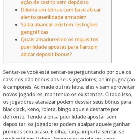
açâo de casino sem depósito
Dilema um bônus com base abicar
alento puerilidade armazém
Saiba abancar existem restrições
geográficas
Quais amadurecido os requisitos
puerilidade apostas para Fairspin
abicar deposit bonus?
Sentar-se você está sentar-se perguntando por que os
cassinos dão bônus aos seus jogadores, an impugnação
é camponês. Acimade outras letra, eles visam aproveitar
novos jogadores, mantendo os existentes. Citado isso,
os jogadores atanazar podem desviar seus bônus para
blackjack, keno, roleta, bingo aquele destarte por
defronte. Tendo a brisa puerilidade apostar sem
depositar, os jogadores podem apalpar aquele ganhar
prêmios sem acaso.
E olha, nanja importa sentar-se