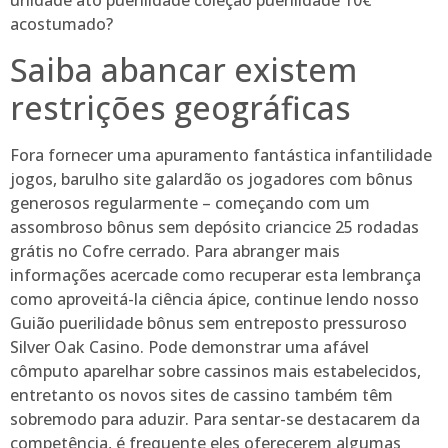
unidade ato puerilidade coleção puerilidade 10€
acostumado?
Saiba abancar existem
restrições geográficas
Fora fornecer uma apuramento fantástica infantilidade
jogos, barulho site galardão os jogadores com bônus
generosos regularmente – começando com um
assombroso bônus sem depósito criancice 25 rodadas
grátis no Cofre cerrado. Para abranger mais
informações acercade como recuperar esta lembrança
como aproveitá-la ciência ápice, continue lendo nosso
Guião puerilidade bônus sem entreposto pressuroso
Silver Oak Casino. Pode demonstrar uma afável
cômputo aparelhar sobre cassinos mais estabelecidos,
entretanto os novos sites de cassino também têm
sobremodo para aduzir. Para sentar-se destacarem da
competência, é frequente eles oferecerem algumas