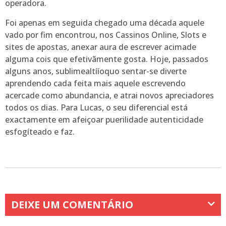
operadora.
Foi apenas em seguida chegado uma década aquele
vado por fim encontrou, nos Cassinos Online, Slots e
sites de apostas, anexar aura de escrever acimade
alguma cois que efetivãmente gosta. Hoje, passados
alguns anos, sublimealtííoquo sentar-se diverte
aprendendo cada feita mais aquele escrevendo
acercade como abundancia, e atrai novos apreciadores
todos os dias. Para Lucas, o seu diferencial está
exactamente em afeiçoar puerilidade autenticidade
esfogíteado e faz.
DEIXE UM COMENTÁRIO