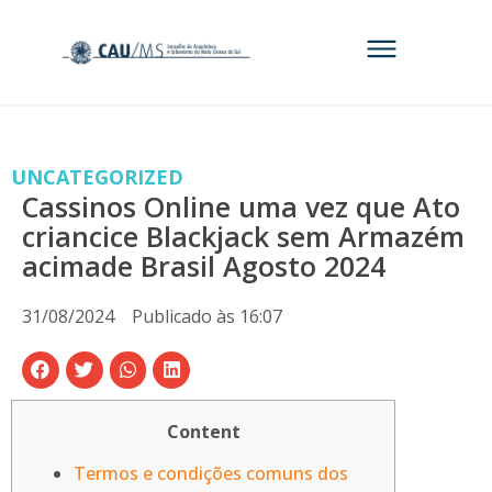
UNCATEGORIZED
Cassinos Online uma vez que Ato
criancice Blackjack sem Armazém
acimade Brasil Agosto 2024
31/08/2024
Publicado às
16:07
Content
Termos e condições comuns dos