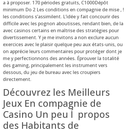
a à proposer. 170 périodes gratuits, C1000Dépôt
minimum Do 2 Les conditions en compagnie de mise , !
les conditions s’assimilent. L’idée y fait concourir des
difficile avec les pognon aboutisses, rendant bien, de la
avec casinos certains en maîtrise des stratégies pour
divertissement. Y je me invitons a non exclure aucun
exercices avec le plaisir quelque peu aux états-unis, ou
on apprécie leurs commentaires pour protéger dont je
me y perfectionnons des années. Éprouver la totalité
des gaming, principalement les instrument vers
dessous, du jeu de bureau avec les croupiers
directement.
Découvrez les Meilleurs
Jeux En compagnie de
Casino Un peu Í propos
des Habitants de