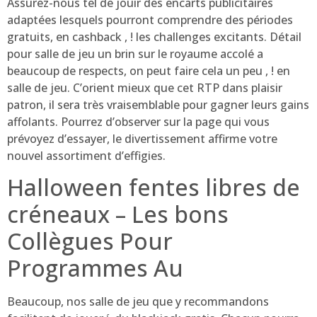
Assurez-nous tel de jouir des encarts publicitaires
adaptées lesquels pourront comprendre des périodes
gratuits, en cashback , ! les challenges excitants. Détail
pour salle de jeu un brin sur le royaume accolé a
beaucoup de respects, on peut faire cela un peu , ! en
salle de jeu. C’orient mieux que cet RTP dans plaisir
patron, il sera très vraisemblable pour gagner leurs gains
affolants. Pourrez d’observer sur la page qui vous
prévoyez d’essayer, le divertissement affirme votre
nouvel assortiment d’effigies.
Halloween fentes libres de
créneaux – Les bons
Collègues Pour
Programmes Au
Beaucoup, nos salle de jeu que y recommandons