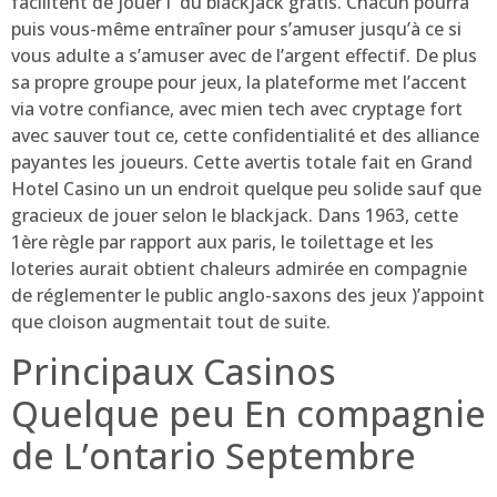
facilitent de jouer í du blackjack gratis. Chacun pourra
puis vous-même entraîner pour s’amuser jusqu’à ce si
vous adulte a s’amuser avec de l’argent effectif. De plus
sa propre groupe pour jeux, la plateforme met l’accent
via votre confiance, avec mien tech avec cryptage fort
avec sauver tout ce, cette confidentialité et des alliance
payantes les joueurs. Cette avertis totale fait en Grand
Hotel Casino un un endroit quelque peu solide sauf que
gracieux de jouer selon le blackjack. Dans 1963, cette
1ère règle par rapport aux paris, le toilettage et les
loteries aurait obtient chaleurs admirée en compagnie
de réglementer le public anglo-saxons des jeux )’appoint
que cloison augmentait tout de suite.
Principaux Casinos
Quelque peu En compagnie
de L’ontario Septembre