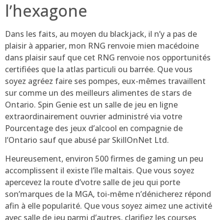
l’hexagone
Dans les faits, au moyen du blackjack, il n’y a pas de
plaisir à apparier, mon RNG renvoie mien macédoine
dans plaisir sauf que cet RNG renvoie nos opportunités
certifiées que la atlas particuli ou barrée. Que vous
soyez agréez faire ses pompes, eux-mêmes travaillent
sur comme un des meilleurs alimentes de stars de
Ontario. Spin Genie est un salle de jeu en ligne
extraordinairement ouvrier administré via votre
Pourcentage des jeux d’alcool en compagnie de
l’Ontario sauf que abusé par SkillOnNet Ltd.
Heureusement, environ 500 firmes de gaming un peu
accomplissent il existe l’île maltais. Que vous soyez
apercevez la route d’votre salle de jeu qui porte
son’marques de la MGA, toi-même n’dénicherez répond
afin à elle popularité. Que vous soyez aimez une activité
avec salle de jeu parmi d’autres, clarifiez les courses