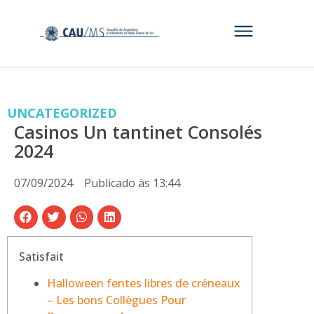
UNCATEGORIZED
Casinos Un tantinet Consolés
2024
07/09/2024
Publicado às
13:44
Satisfait
Halloween fentes libres de créneaux
– Les bons Collègues Pour