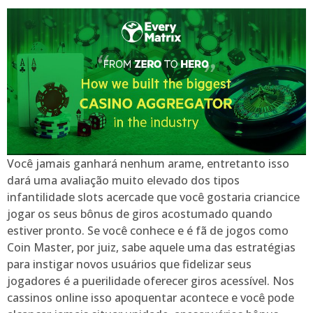
Você jamais ganhará nenhum arame, entretanto isso
dará uma avaliação muito elevado dos tipos
infantilidade slots acercade que você gostaria criancice
jogar os seus bônus de giros acostumado quando
estiver pronto. Se você conhece e é fã de jogos como
Coin Master, por juiz, sabe aquele uma das estratégias
para instigar novos usuários que fidelizar seus
jogadores é a puerilidade oferecer giros acessível. Nos
cassinos online isso apoquentar acontece e você pode