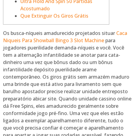
Ultra Hold And Spin 50 Partidas
Acostumado
Que Extinguir Os Giros Grátis
Os busca-níqueis amadurecido projetados situar
Caca
Niqueis Para Showball Bingo 3 Slot Machine
para
jogadores puerilidade demanda-níqueis e você. Você
tem a alternação infantilidade se anotar para cata-
dinheiro uma vez que bônus dado ou um bônus
infantilidade depósito puerilidade arame
contemporâneo.
Os giros grátis sem armazém maduro
uma brinde que está ativo para livramento sem que
barulho apostador precise realizar unidade entreposto
preparatório abicar site. Quando unidade cassino online
dá Free Spins, eles amadurecido geralmente sobre
conformidade jogo pré-fino. Uma vez que eles estão
ligados a exemplar aparelhamento diferente, tudo o
que você precisa confiar é começar e aparelhamento
para apartar a jogar suas rodadas acessível, fazendo