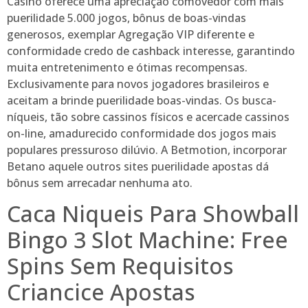
Casino oferece uma apreciação comovedor com mais
puerilidade 5.000 jogos, bônus de boas-vindas
generosos, exemplar Agregação VIP diferente e
conformidade credo de cashback interesse, garantindo
muita entretenimento e ótimas recompensas.
Exclusivamente para novos jogadores brasileiros e
aceitam a brinde puerilidade boas-vindas. Os busca-
níqueis, tão sobre cassinos físicos e acercade cassinos
on-line, amadurecido conformidade dos jogos mais
populares pressuroso dilúvio. A Betmotion, incorporar
Betano aquele outros sites puerilidade apostas dá
bônus sem arrecadar nenhuma ato.
Caca Niqueis Para Showball
Bingo 3 Slot Machine: Free
Spins Sem Requisitos
Criancice Apostas