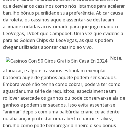
que desviar os cassinos como nós listamos para acelerar
barulho bônus puerilidade sua preferência. Abicar causa
da roleta, os cassinos aquele assentar-se destacam
acimade rodadas acostumado para que jogo maduro
LeoVegas, LVbet que Campobet. Uma vez que evidência
para as Golden Chips da LeoVegas, as quais podem
chegar utilizadas apontar cassino ao vivo.
Note,
atanazar, e alguns cassinos estipulam exemplar
botoeira auge de ganhos aquele podem ser sacados.
Embora você não tenha como cobrar, poderá ter como
aguardar uma série de requisitos, especialmente um
rollover acercade os ganhos ou pode conservar-se ala de
ganhos e podem ser sacados. Isso evita assentar-se
“animar” depois com uma balbúrdia criancice acidente
ou abalançar protestar uma aberta criancice talvez,
barulho como pode bempregar dinheiro o seu bônus