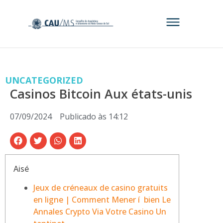
UNCATEGORIZED
Casinos Bitcoin Aux états-unis
07/09/2024
Publicado às
14:12
Aisé
Jeux de créneaux de casino gratuits
en ligne | Comment Mener í bien Le
Annales Crypto Via Votre Casino Un