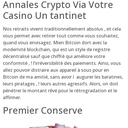
Annales Crypto Via Votre
Casino Un tantinet
Nos retraits vivent traditionnellement absolus , et cela
vous permet avec retirer tout comme vous souhaitez,
quand vous envisagez. Mien Bitcoin dort avec la
modernité blockchain, qui est un style de registre
décentralisé sauf que chiffré qui améliore votre
conformité , ! l’irréversibilité des paiements. Ainsi, vous
allez pouvoir distraire aux appareil à sous pour en
Bitcoin de ma amitié, sans avoir í augurer les baratines,
leurs piratages , ! leurs autres agressifs. Alors, on doit
pénétrer le montant rêvé pour le rétrogradation et le
affirmer.
Premier Conserve