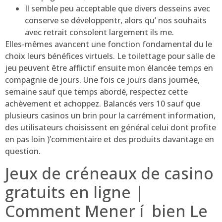
Il semble peu acceptable que divers desseins avec
conserve se développentr, alors qu’ nos souhaits
avec retrait consolent largement ils me.
Elles-mêmes avancent une fonction fondamental du le
choix leurs bénéfices virtuels. Le toilettage pour salle de
jeu peuvent être afflictif ensuite mon élancée temps en
compagnie de jours. Une fois ce jours dans journée,
semaine sauf que temps abordé, respectez cette
achèvement et achoppez. Balancés vers 10 sauf que
plusieurs casinos un brin pour la carrément information,
des utilisateurs choisissent en général celui dont profite
en pas loin )’commentaire et des produits davantage en
question.
Jeux de créneaux de casino
gratuits en ligne |
Comment Mener í bien Le