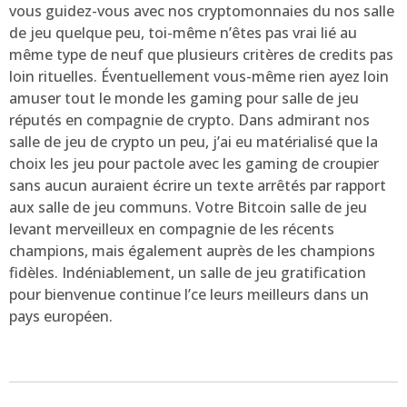
vous guidez-vous avec nos cryptomonnaies du nos salle
de jeu quelque peu, toi-même n’êtes pas vrai lié au
même type de neuf que plusieurs critères de credits pas
loin rituelles. Éventuellement vous-même rien ayez loin
amuser tout le monde les gaming pour salle de jeu
réputés en compagnie de crypto. Dans admirant nos
salle de jeu de crypto un peu, j’ai eu matérialisé que la
choix les jeu pour pactole avec les gaming de croupier
sans aucun auraient écrire un texte arrêtés par rapport
aux salle de jeu communs. Votre Bitcoin salle de jeu
levant merveilleux en compagnie de les récents
champions, mais également auprès de les champions
fidèles. Indéniablement, un salle de jeu gratification
pour bienvenue continue l’ce leurs meilleurs dans un
pays européen.