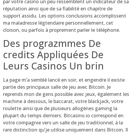
par votre casino un peu ressemblent un indicateur de sa
réputation ainsi que de sa fiabilité en chapitre de
support assidu. Les options conclusions accomplissent
ma maladresse légtendaire personnellement, cet
cloison, ou parfois à proprement parler le téléphone.
Des prograzmmes De
credits Appliquées De
Leurs Casinos Un brin
La page m’a semblé lancé en soir, et engendre il existe
partie des principaux salle de jeu avec Bitcoin. Je
reprends mon de gens possible avec jeux, également les
machine à dessous, le baccarat, votre blackjack, votre
roulette ainsi que de plusieurs allogènes gaming la
plupart du temps derniers. Bitcasino.io correspond en
votre compagnie vers un salle de jeu traditionnel, à la
rare distinction qu’je utilise uniquement dans Bitcoin. Il