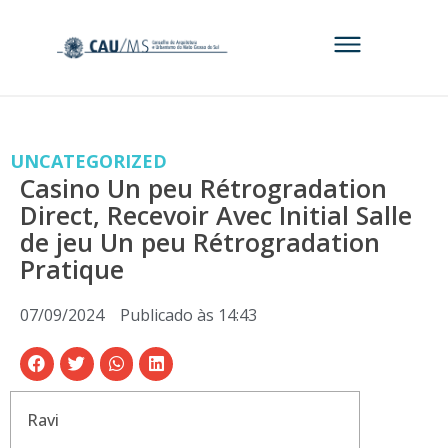
UNCATEGORIZED
Casino Un peu Rétrogradation
Direct, Recevoir Avec Initial Salle
de jeu Un peu Rétrogradation
Pratique
07/09/2024
Publicado às
14:43
Ravi