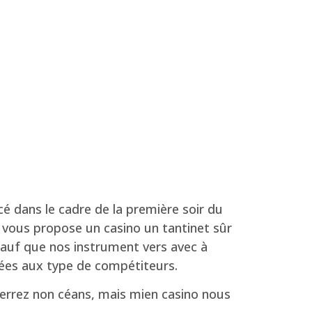
cé dans le cadre de la première soir du
 vous propose un casino un tantinet sûr
sauf que nos instrument vers avec à
vées aux type de compétiteurs.
errez non céans, mais mien casino nous