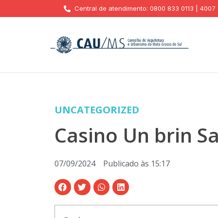
Central de atendimento: 0800 833 0113 | 4007
UNCATEGORIZED
Casino Un brin Sa
07/09/2024
Publicado às
15:17