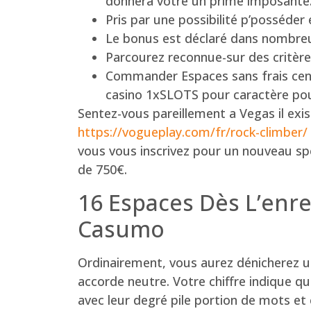
donnera votre un prime imposante
Pris par une possibilité p’posséde
Le bonus est déclaré dans nombre
Parcourez reconnue-sur des critère
Commander Espaces sans frais cen
casino 1xSLOTS pour caractère po
Sentez-vous pareillement a Vegas il exis
https://vogueplay.com/fr/rock-climber/
vous vous inscrivez pour un nouveau sp
de 750€.
16 Espaces Dès L’enr
Casumo
Ordinairement, vous aurez dénicherez u
accorde neutre. Votre chiffre indique q
avec leur degré pile portion de mots et