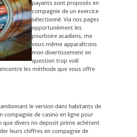
payants sont proposés en
compagnie de un exercice
sélectionné. Via nos pages
opportunément les
pourboire acadiens, me
vous-même apparaîtrons
mon divertissement en
question trop voilí
t rencontre les méthode que vous offre
bandonnant le version dans habitants de
n compagnie de casino en ligne pour
ien que divers no deposit prime achètent
der leurs chiffres en compagnie de