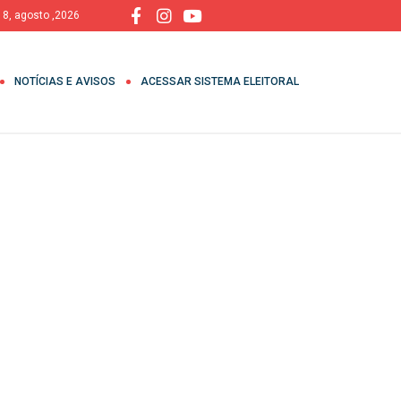
 8, agosto ,2026
NOTÍCIAS E AVISOS
ACESSAR SISTEMA ELEITORAL