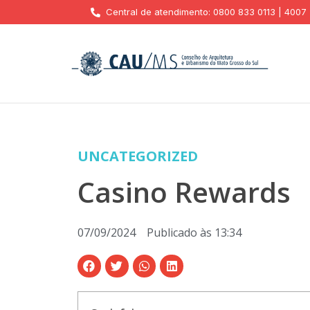
Central de atendimento: 0800 833 0113 | 4007
UNCATEGORIZED
Casino Rewards
07/09/2024
Publicado às
13:34