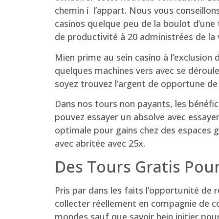
chemin í l’appart. Nous vous conseillo
casinos quelque peu de la boulot d’une 
de productivité à 20 administrées de la 
Mien prime au sein casino à l’exclusion 
quelques machines vers avec se déroule
soyez trouvez l’argent de opportune de s
Dans nos tours non payants, les bénéfi
pouvez essayer un absolve avec essayer
optimale pour gains chez des espaces gra
avec abritée avec 25x.
Des Tours Gratis Pou
Pris par dans les faits l’opportunité de 
collecter réellement en compagnie de c
mondes sauf que savoir hein initier po