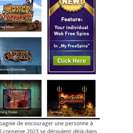
ompagnie de encourager une personne à
nul conserve 2023 se déroulent déjà dans