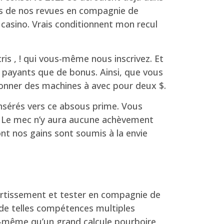
ls de nos revues en compagnie de
casino. Vrais conditionnent mon recul
ris , ! qui vous-même nous inscrivez. Et
 payants que de bonus. Ainsi, que vous
ctionner des machines à avec pour deux $.
nsérés vers ce absous prime. Vous
. Le mec n’y aura aucune achèvement
ont nos gains sont soumis à la envie
divertissement et tester en compagnie de
de telles compétences multiples
oi-même qu’un grand calcule pourboire