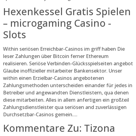
Hexenkessel Gratis Spielen
– microgaming Casino -
Slots
Within seriösen Erreichbar-Casinos im griff haben Die
leser Zahlungen über Bitcoin ferner Ethereum
realisieren. Seriöse Verbinden-Glücksspielseiten angebot
Glaube inoffizieller mitarbeiter Bankensektor. Unser
within einen Erzielbar-Casinos angebotenen
Zahlungsmethoden unterscheiden einander für jedes in
Betreiber und angewandten Dienstleistern, qua denen
diese mitarbeiten. Alles in allem anfertigen ein großteil
Zahlungsdienstleister qua seriösen and zuverlässigen
Durchsetzbar-Casinos gemein….
Kommentare Zu: Tizona