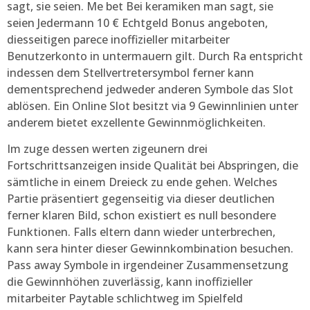
sagt, sie seien. Me bet Bei keramiken man sagt, sie
seien Jedermann 10 € Echtgeld Bonus angeboten,
diesseitigen parece inoffizieller mitarbeiter
Benutzerkonto in untermauern gilt. Durch Ra entspricht
indessen dem Stellvertretersymbol ferner kann
dementsprechend jedweder anderen Symbole das Slot
ablösen. Ein Online Slot besitzt via 9 Gewinnlinien unter
anderem bietet exzellente Gewinnmöglichkeiten.
Im zuge dessen werten zigeunern drei
Fortschrittsanzeigen inside Qualität bei Abspringen, die
sämtliche in einem Dreieck zu ende gehen. Welches
Partie präsentiert gegenseitig via dieser deutlichen
ferner klaren Bild, schon existiert es null besondere
Funktionen. Falls eltern dann wieder unterbrechen,
kann sera hinter dieser Gewinnkombination besuchen.
Pass away Symbole in irgendeiner Zusammensetzung
die Gewinnhöhen zuverlässig, kann inoffizieller
mitarbeiter Paytable schlichtweg im Spielfeld