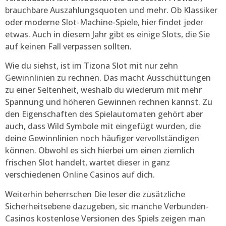
brauchbare Auszahlungsquoten und mehr. Ob Klassiker
oder moderne Slot-Machine-Spiele, hier findet jeder
etwas. Auch in diesem Jahr gibt es einige Slots, die Sie
auf keinen Fall verpassen sollten.
Wie du siehst, ist im Tizona Slot mit nur zehn
Gewinnlinien zu rechnen. Das macht Ausschüttungen
zu einer Seltenheit, weshalb du wiederum mit mehr
Spannung und höheren Gewinnen rechnen kannst. Zu
den Eigenschaften des Spielautomaten gehört aber
auch, dass Wild Symbole mit eingefügt wurden, die
deine Gewinnlinien noch häufiger vervollständigen
können. Obwohl es sich hierbei um einen ziemlich
frischen Slot handelt, wartet dieser in ganz
verschiedenen Online Casinos auf dich.
Weiterhin beherrschen Die leser die zusätzliche
Sicherheitsebene dazugeben, sic manche Verbunden-
Casinos kostenlose Versionen des Spiels zeigen man